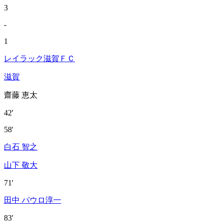
3
-
1
レイラック滋賀ＦＣ
滋賀
齋藤 恵太
42'
58'
白石 智之
山下 敬大
71'
田中 パウロ淳一
83'