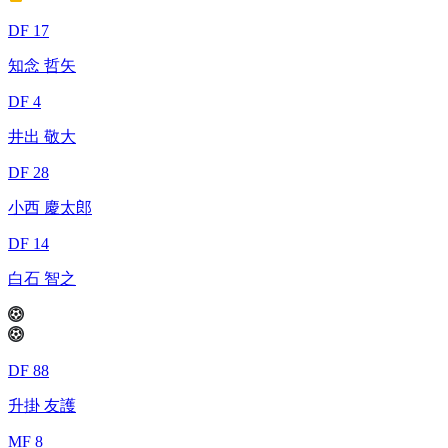
DF 17
知念 哲矢
DF 4
井出 敬大
DF 28
小西 慶太郎
DF 14
白石 智之
DF 88
升掛 友護
MF 8