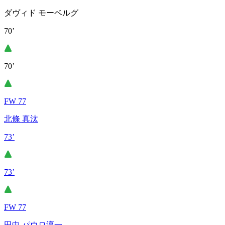
ダヴィド モーベルグ
70’
70’
FW 77
北條 真汰
73’
73’
FW 77
田中 パウロ淳一