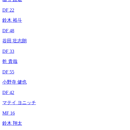
DF 22
鈴木 裕斗
DF 48
谷田 壮志朗
DF 33
乾 貴哉
DF 55
小野寺 健也
DF 42
マテイ ヨニッチ
MF 16
鈴木 翔太