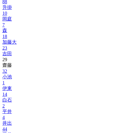
88
升掛
10
岡庭
7
森
18
加藤大
23
吉田
29
齋藤
32
小池
1
伊東
14
白石
2
平井
4
井出
44