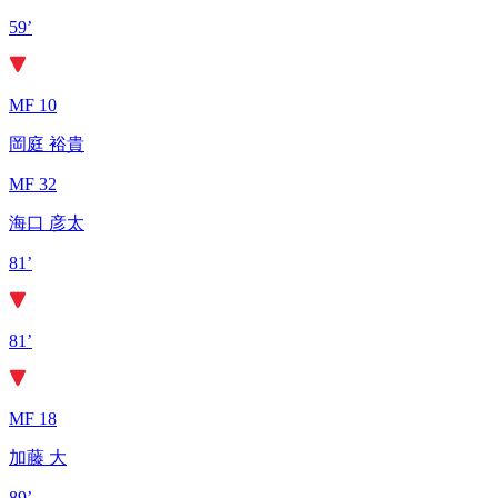
59’
MF 10
岡庭 裕貴
MF 32
海口 彦太
81’
81’
MF 18
加藤 大
89’