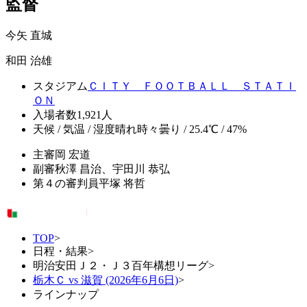
監督
今矢 直城
和田 治雄
スタジアム
ＣＩＴＹ ＦＯＯＴＢＡＬＬ ＳＴＡＴＩ
ＯＮ
入場者数
1,921人
天候 / 気温 / 湿度
晴れ時々曇り / 25.4℃ / 47%
主審
岡 宏道
副審
秋澤 昌治、宇田川 恭弘
第４の審判員
平塚 将哲
TOP
>
日程・結果
>
明治安田Ｊ２・Ｊ３百年構想リーグ
>
栃木Ｃ vs 滋賀 (2026年6月6日)
>
ラインナップ