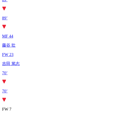
89’
MF 44
藤谷 壮
FW 23
吉田 篤志
70’
70’
FW 7