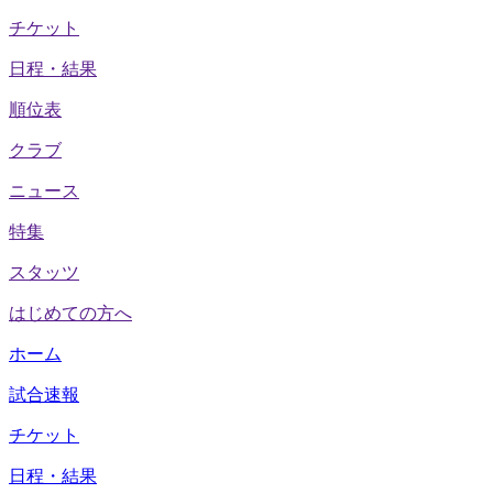
チケット
日程・結果
順位表
クラブ
ニュース
特集
スタッツ
はじめての方へ
ホーム
試合速報
チケット
日程・結果