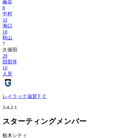
藤谷
8
中村
32
海口
18
秋山
7
久保田
28
田部井
10
人見
レイラック滋賀ＦＣ
3-4-2-1
スターティングメンバー
栃木シティ