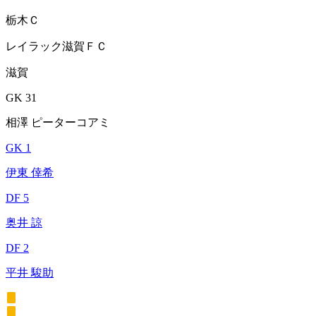
栃木Ｃ
レイラック滋賀ＦＣ
滋賀
GK 31
相澤 ピーターコアミ
GK 1
伊東 倖希
DF 5
奥井 諒
DF 2
平井 駿助