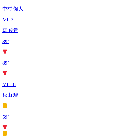
中村 健人
MF 7
森 俊貴
89’
89’
MF 18
秋山 駿
59’