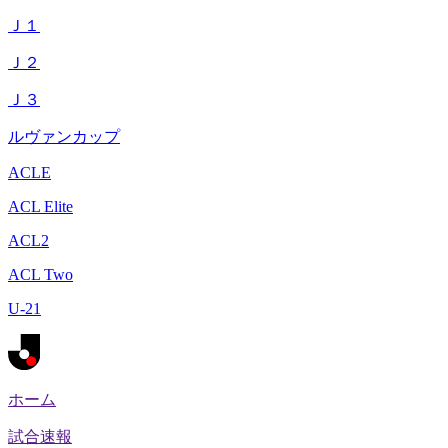
Ｊ１
Ｊ２
Ｊ３
ルヴァンカップ
ACLE
ACL Elite
ACL2
ACL Two
U-21
ホーム
試合速報