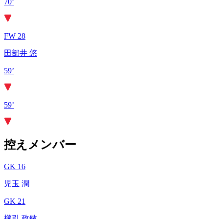
70’
FW 28
田部井 悠
59’
59’
控えメンバー
GK 16
児玉 潤
GK 21
櫛引 政敏