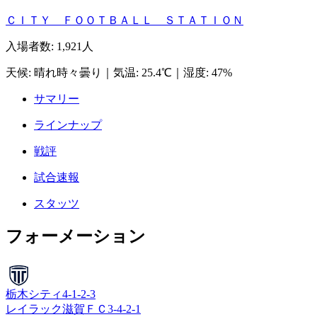
ＣＩＴＹ ＦＯＯＴＢＡＬＬ ＳＴＡＴＩＯＮ
入場者数
:
1,921人
天候
:
晴れ時々曇り
｜
気温
:
25.4℃
｜
湿度
:
47%
サマリー
ラインナップ
戦評
試合速報
スタッツ
フォーメーション
栃木シティ
4-1-2-3
レイラック滋賀ＦＣ
3-4-2-1