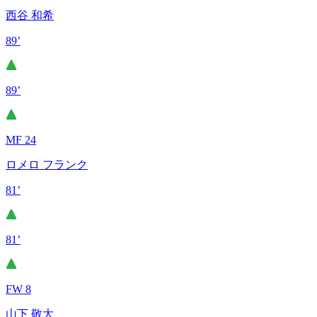
西谷 和希
89’
89’
MF 24
ロメロ フランク
81’
81’
FW 8
山下 敬大