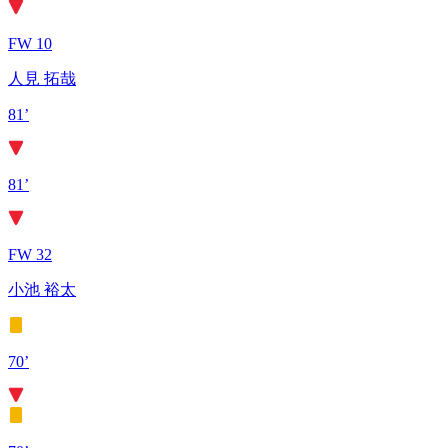
FW 10
人見 拓哉
81’
81’
FW 32
小池 裕太
70’