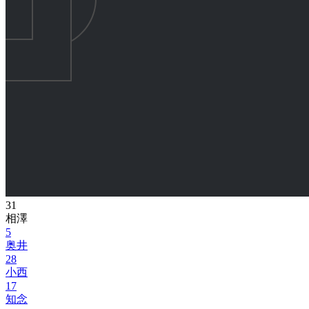
31
相澤
5
奥井
28
小西
17
知念