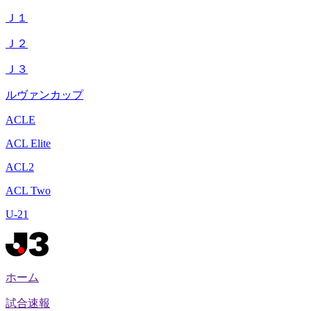
Ｊ１
Ｊ２
Ｊ３
ルヴァンカップ
ACLE
ACL Elite
ACL2
ACL Two
U-21
ホーム
試合速報