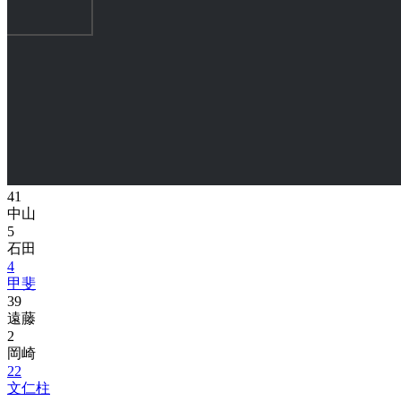
41
中山
5
石田
4
甲斐
39
遠藤
2
岡崎
22
文仁柱