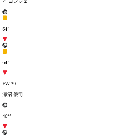
イ ヨンジェ
64’
64’
FW 39
瀬沼 優司
46*’