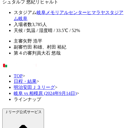
シュタルフ 悠紀リヒャルト
スタジアム
岐阜メモリアルセンターヒマラヤスタジア
ム岐阜
入場者数
3,785人
天候 / 気温 / 湿度
晴 / 33.5℃ / 52%
主審
矢野 浩平
副審
竹田 和雄、村田 裕紀
第４の審判員
大石 悠哉
TOP
>
日程・結果
>
明治安田Ｊ３リーグ
>
岐阜 vs 相模原 (2024年9月14日)
>
ラインナップ
Ｊリーグ公式サービス