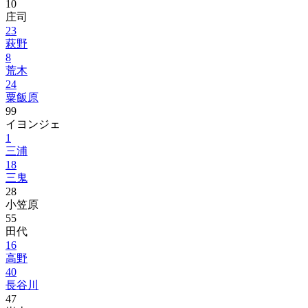
10
庄司
23
萩野
8
荒木
24
粟飯原
99
イヨンジェ
1
三浦
18
三鬼
28
小笠原
55
田代
16
高野
40
長谷川
47