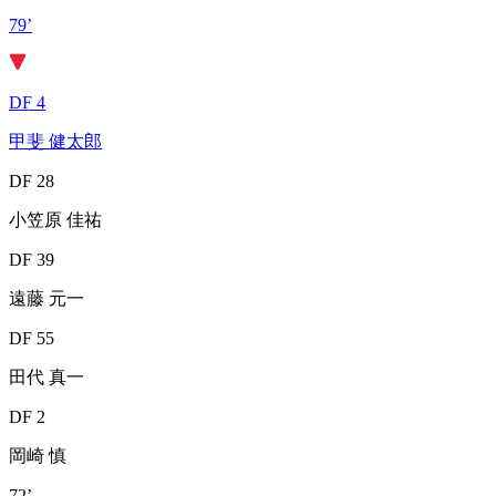
79’
DF 4
甲斐 健太郎
DF 28
小笠原 佳祐
DF 39
遠藤 元一
DF 55
田代 真一
DF 2
岡崎 慎
72’