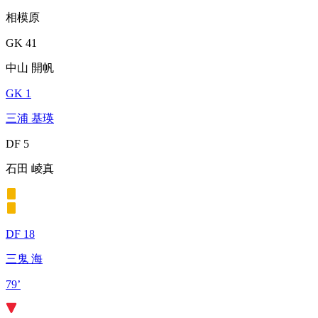
相模原
GK 41
中山 開帆
GK 1
三浦 基瑛
DF 5
石田 崚真
DF 18
三鬼 海
79’