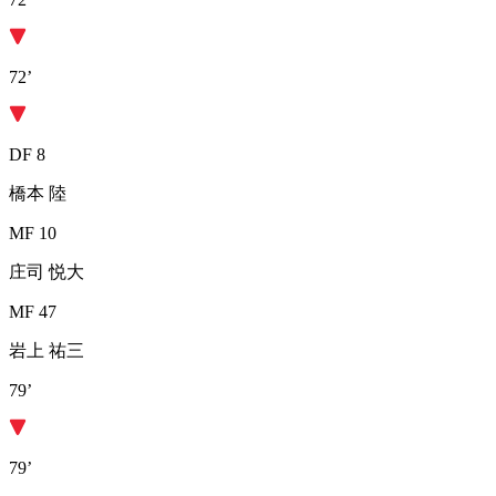
72’
DF 8
橋本 陸
MF 10
庄司 悦大
MF 47
岩上 祐三
79’
79’