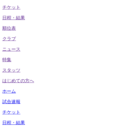
チケット
日程・結果
順位表
クラブ
ニュース
特集
スタッツ
はじめての方へ
ホーム
試合速報
チケット
日程・結果