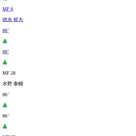
MF 6
徳永 裕大
88’
88’
MF 28
水野 泰輔
86’
86’