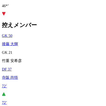
46*’
控えメンバー
GK 50
後藤 大輝
GK 21
竹重 安希彦
DF 37
寺阪 尚悟
72’
72’