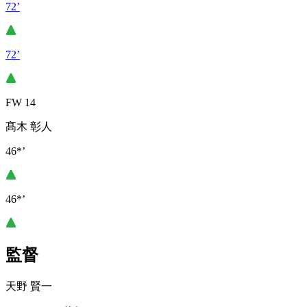
72’
72’
FW 14
髙木 彰人
46*’
46*’
監督
天野 賢一