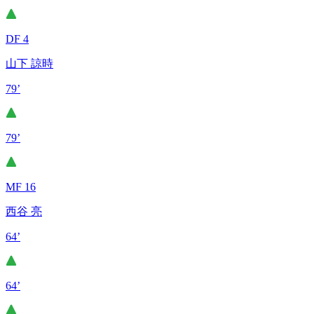
DF 4
山下 諒時
79’
79’
MF 16
西谷 亮
64’
64’