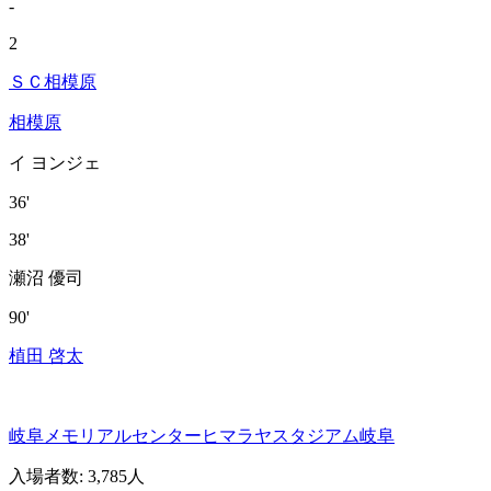
-
2
ＳＣ相模原
相模原
イ ヨンジェ
36'
38'
瀬沼 優司
90'
植田 啓太
岐阜メモリアルセンターヒマラヤスタジアム岐阜
入場者数
:
3,785人