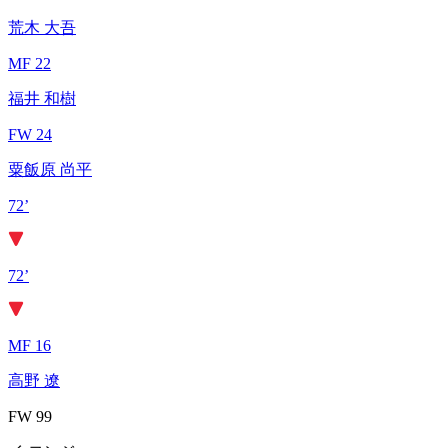
荒木 大吾
MF 22
福井 和樹
FW 24
粟飯原 尚平
72’
72’
MF 16
高野 遼
FW 99