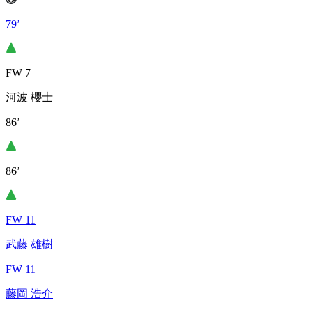
79’
FW 7
河波 櫻士
86’
86’
FW 11
武藤 雄樹
FW 11
藤岡 浩介