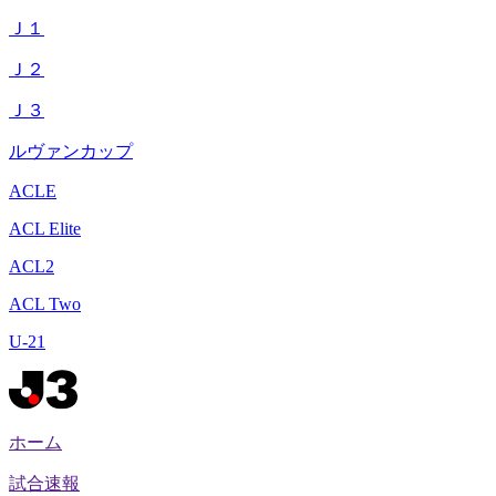
Ｊ１
Ｊ２
Ｊ３
ルヴァンカップ
ACLE
ACL Elite
ACL2
ACL Two
U-21
ホーム
試合速報