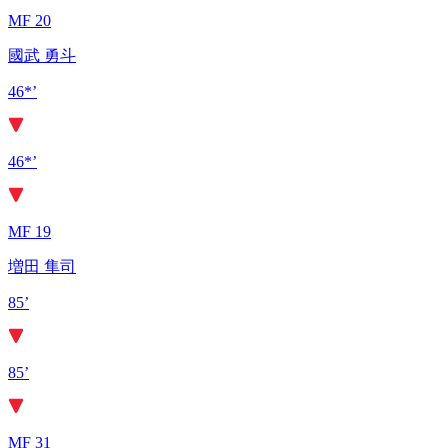
MF 20
國武 勇斗
46*’
46*’
MF 19
増田 隼司
85’
85’
MF 31