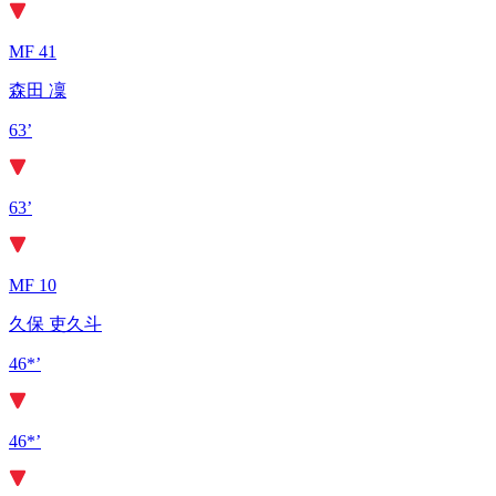
MF 41
森田 凜
63’
63’
MF 10
久保 吏久斗
46*’
46*’