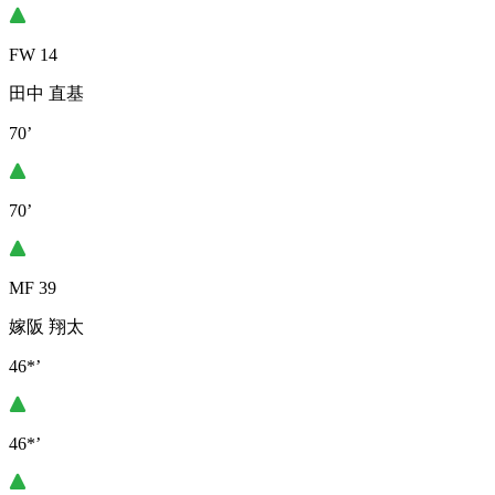
FW 14
田中 直基
70’
70’
MF 39
嫁阪 翔太
46*’
46*’