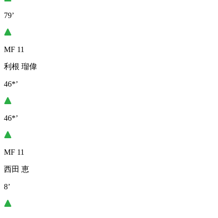
79’
MF 11
利根 瑠偉
46*’
46*’
MF 11
西田 恵
8’