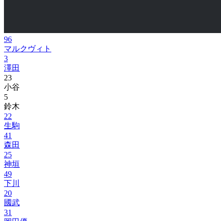
96
マルクヴィト
3
澤田
23
小谷
5
鈴木
22
生駒
41
森田
25
神垣
49
下川
20
國武
31