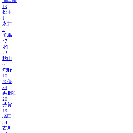
岡田優
19
松本
1
永井
2
美馬
47
水口
23
秋山
6
舘野
10
久保
33
禹相皓
20
芳賀
19
増田
34
古川