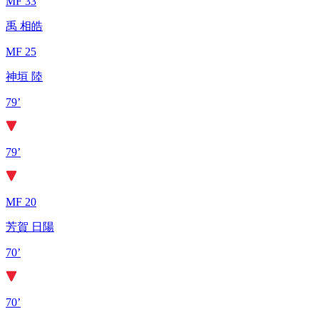
MF 33
禹 相皓
MF 25
神垣 陸
79’
79’
MF 20
芳賀 日陽
70’
70’