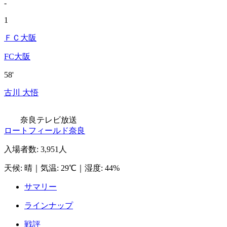
-
1
ＦＣ大阪
FC大阪
58'
古川 大悟
奈良テレビ放送
ロートフィールド奈良
入場者数
:
3,951人
天候
:
晴
｜
気温
:
29℃
｜
湿度
:
44%
サマリー
ラインナップ
戦評