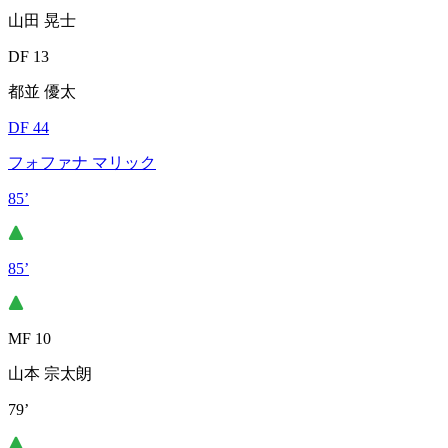
山田 晃士
DF 13
都並 優太
DF 44
フォファナ マリック
85’
85’
MF 10
山本 宗太朗
79’