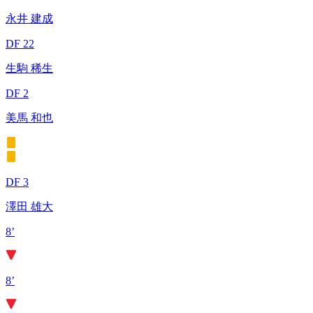
永井 建成
DF 22
生駒 稀生
DF 2
美馬 和也
DF 3
澤田 雄大
8’
8’