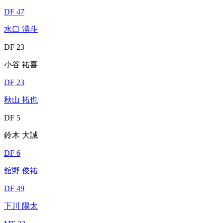
DF 47
水口 湧斗
DF 23
小谷 祐喜
DF 23
秋山 拓也
DF 5
鈴木 大誠
DF 6
舘野 俊祐
DF 49
下川 陽太