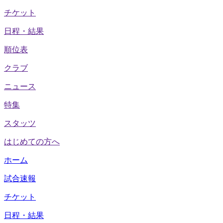
チケット
日程・結果
順位表
クラブ
ニュース
特集
スタッツ
はじめての方へ
ホーム
試合速報
チケット
日程・結果