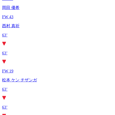
岡田 優希
FW 43
西村 真祈
63’
63’
FW 19
松本 ケン チザンガ
63’
63’