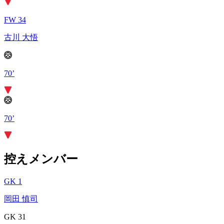
FW 34
古川 大悟
70’
70’
控えメンバー
GK 1
岡田 慎司
GK 31