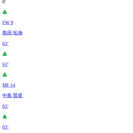
8’
FW 9
島田 拓海
63’
63’
MF 14
中島 賢星
63’
63’