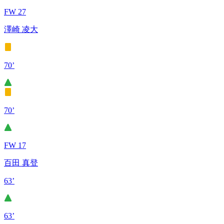
FW 27
澤崎 凌大
70’
70’
FW 17
百田 真登
63’
63’