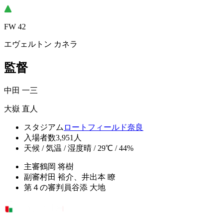
FW 42
エヴェルトン カネラ
監督
中田 一三
大嶽 直人
スタジアム
ロートフィールド奈良
入場者数
3,951人
天候 / 気温 / 湿度
晴 / 29℃ / 44%
主審
鶴岡 将樹
副審
村田 裕介、井出本 瞭
第４の審判員
谷添 大地