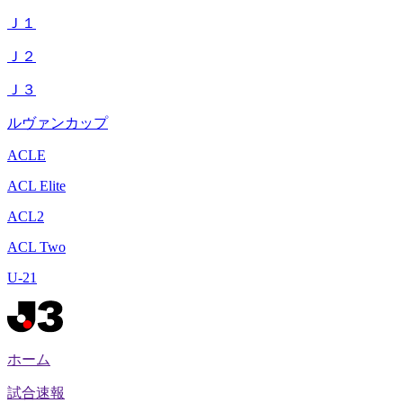
Ｊ１
Ｊ２
Ｊ３
ルヴァンカップ
ACLE
ACL Elite
ACL2
ACL Two
U-21
ホーム
試合速報