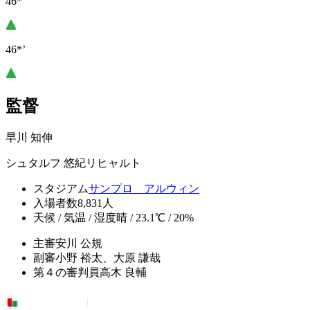
46*’
46*’
監督
早川 知伸
シュタルフ 悠紀リヒャルト
スタジアム
サンプロ アルウィン
入場者数
8,831人
天候 / 気温 / 湿度
晴 / 23.1℃ / 20%
主審
安川 公規
副審
小野 裕太、大原 謙哉
第４の審判員
高木 良輔