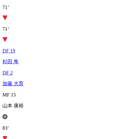
71’
71’
DF 19
杉田 隼
DF 2
加藤 大育
MF 15
山本 康裕
83’