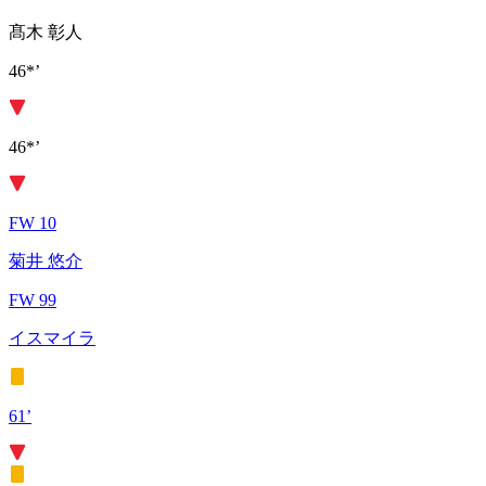
髙木 彰人
46*’
46*’
FW 10
菊井 悠介
FW 99
イスマイラ
61’