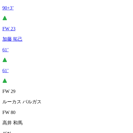
90+3’
FW 23
加藤 拓己
61’
61’
FW 29
ルーカス バルガス
FW 80
高井 和馬