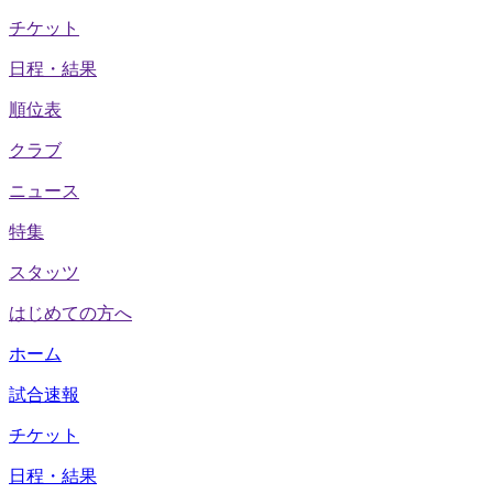
チケット
日程・結果
順位表
クラブ
ニュース
特集
スタッツ
はじめての方へ
ホーム
試合速報
チケット
日程・結果