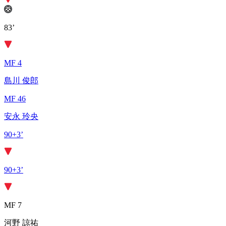
83’
MF 4
島川 俊郎
MF 46
安永 玲央
90+3’
90+3’
MF 7
河野 諒祐