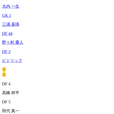
大内 一生
GK 1
三浦 基瑛
DF 44
野々村 鷹人
DF 3
ピトリック
DF 4
高橋 祥平
DF 5
田代 真一