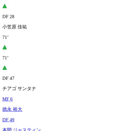
DF 28
小笠原 佳祐
71’
71’
DF 47
チアゴ サンタナ
MF 6
徳永 裕大
DF 49
本間 ジャスティン