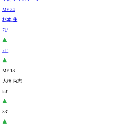
MF 24
杉本 蓮
71’
71’
MF 18
大橋 尚志
83’
83’