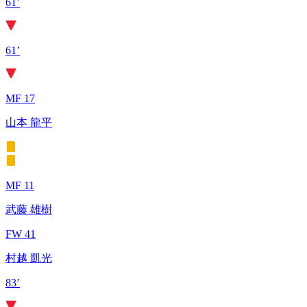
61’
61’
MF 17
山本 龍平
MF 11
武藤 雄樹
FW 41
村越 凱光
83’