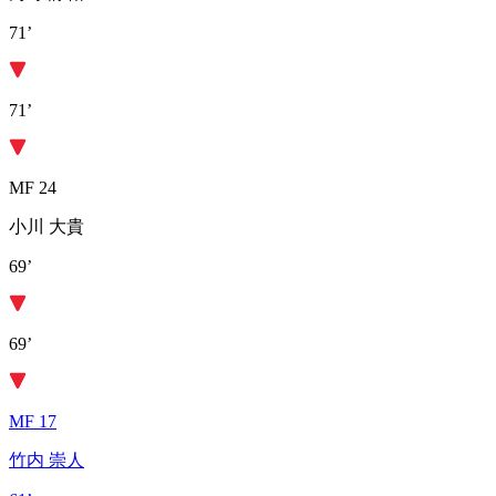
71’
71’
MF 24
小川 大貴
69’
69’
MF 17
竹内 崇人