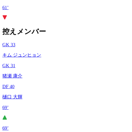
61’
控えメンバー
GK 33
キム ジュンヒョン
GK 31
猪瀬 康介
DF 40
樋口 大輝
69’
69’