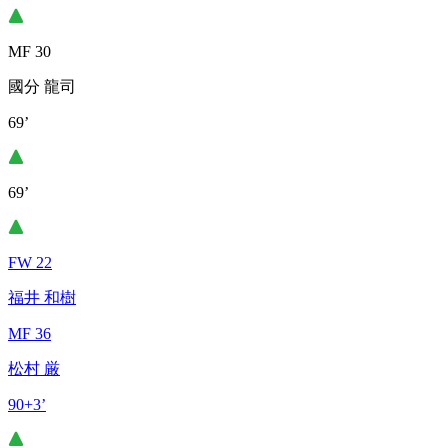
MF 30
國分 龍司
69’
69’
FW 22
福井 和樹
MF 36
松村 厳
90+3’