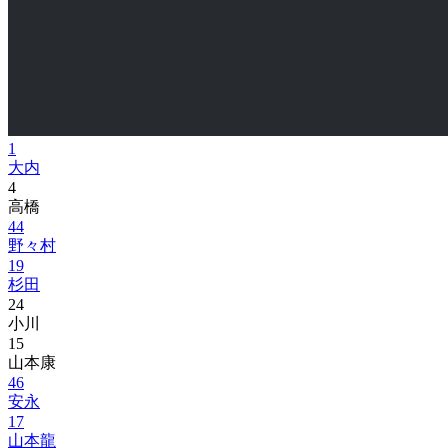
1
大内
4
高橋
44
野々村
19
杉田
24
小川
15
山本康
46
安永
17
山本龍