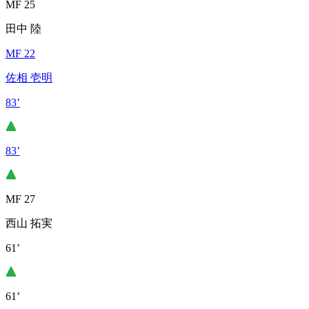
MF 25
田中 陸
MF 22
佐相 壱明
83’
83’
MF 27
西山 拓実
61’
61’