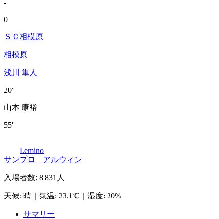
-
0
ＳＣ相模原
相模原
浅川 隼人
20'
山本 康裕
55'
Lemino
サンプロ アルウィン
入場者数
:
8,831人
天候
:
晴
｜
気温
:
23.1℃
｜
湿度
:
20%
サマリー