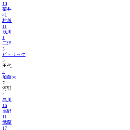
10
菊井
41
村越
11
浅川
1
三浦
3
ピトリック
5
田代
2
加藤大
7
河野
4
島川
16
高野
11
武藤
17