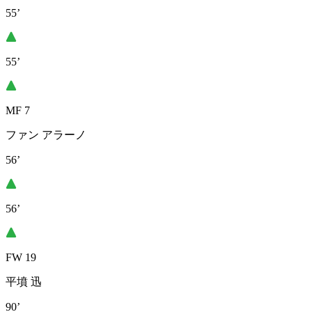
55’
55’
MF 7
ファン アラーノ
56’
56’
FW 19
平墳 迅
90’