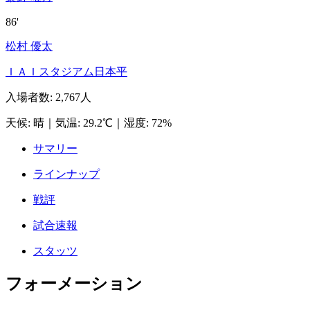
86'
松村 優太
ＩＡＩスタジアム日本平
入場者数
:
2,767人
天候
:
晴
｜
気温
:
29.2℃
｜
湿度
:
72%
サマリー
ラインナップ
戦評
試合速報
スタッツ
フォーメーション