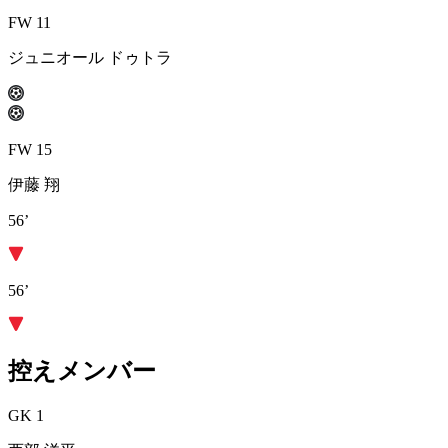
FW 11
ジュニオール ドゥトラ
FW 15
伊藤 翔
56’
56’
控えメンバー
GK 1