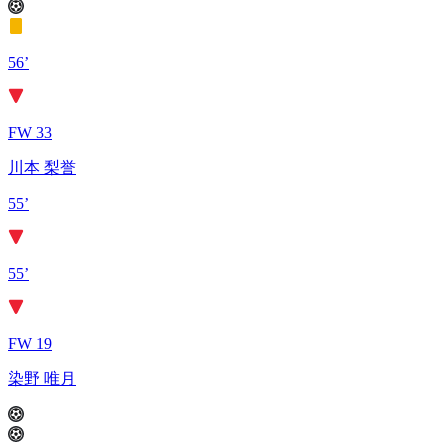
56’
FW 33
川本 梨誉
55’
55’
FW 19
染野 唯月