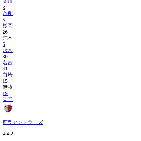
関川
3
奈良
5
杉岡
26
荒木
6
永木
30
名古
41
白崎
15
伊藤
19
染野
鹿島アントラーズ
4-4-2