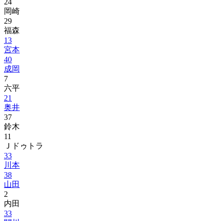
24
岡崎
29
福森
13
宮本
40
成岡
7
六平
21
奥井
37
鈴木
11
Ｊドゥトラ
33
川本
38
山田
2
内田
33