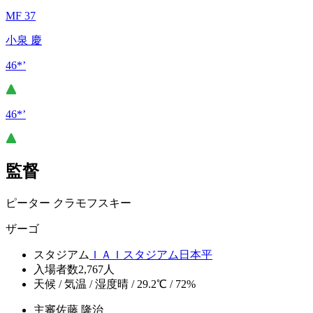
MF 37
小泉 慶
46*’
46*’
監督
ピーター クラモフスキー
ザーゴ
スタジアム
ＩＡＩスタジアム日本平
入場者数
2,767人
天候 / 気温 / 湿度
晴 / 29.2℃ / 72%
主審
佐藤 隆治