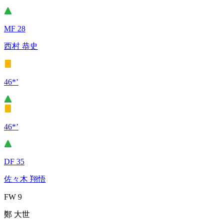
MF 28
西村 恭史
46*’
46*’
DF 35
佐々木 翔悟
FW 9
鄭 大世