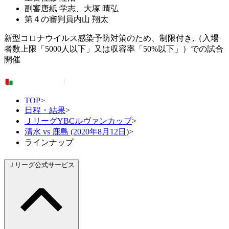
副審
唐紙 学志、大塚 晴弘
第４の審判員
内山 翔太
新型コロナウイルス感染予防対策のため、制限付き,（入場
者数上限「5000人以下」又は収容率「50%以下」）での試合
開催
TOP
>
日程・結果
>
ＪリーグYBCルヴァンカップ
>
清水 vs 鹿島 (2020年8月12日)
>
ラインナップ
Ｊリーグ公式サービス