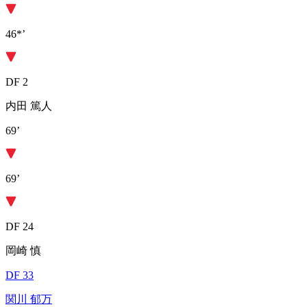
46*’
DF 2
内田 篤人
69’
69’
DF 24
岡崎 慎
DF 33
関川 郁万