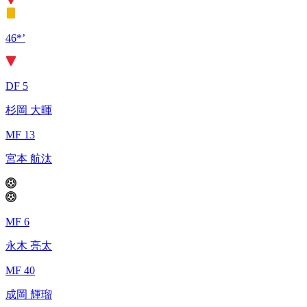
46*’
DF 5
杉岡 大暉
MF 13
宮本 航汰
MF 6
永木 亮太
MF 40
成岡 輝瑠