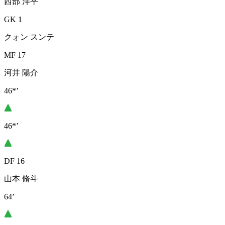
西部 洋平
GK 1
クォン スンテ
MF 17
河井 陽介
46*’
46*’
DF 16
山本 脩斗
64’