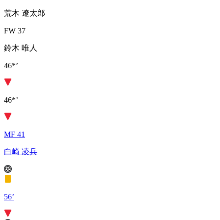
荒木 遼太郎
FW 37
鈴木 唯人
46*’
46*’
MF 41
白崎 凌兵
56’