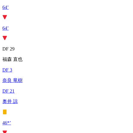
64’
64’
DF 29
福森 直也
DF 3
奈良 竜樹
DF 21
奥井 諒
46*’