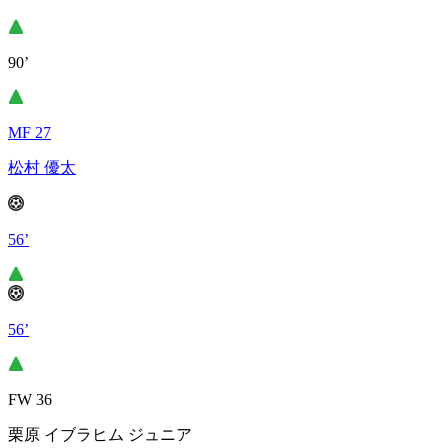
90’
MF 27
松村 優太
56’
56’
FW 36
栗原 イブラヒム ジュニア