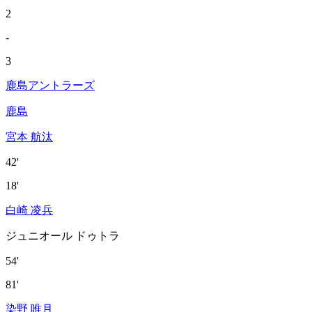
2
-
3
鹿島アントラーズ
鹿島
宮本 航汰
42'
18'
白崎 凌兵
ジュニオール ドゥトラ
54'
81'
染野 唯月