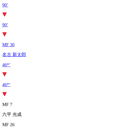
90’
90’
MF 30
名古 新太郎
46*’
46*’
MF 7
六平 光成
MF 26