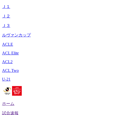
Ｊ１
Ｊ２
Ｊ３
ルヴァンカップ
ACLE
ACL Elite
ACL2
ACL Two
U-21
ホーム
試合速報