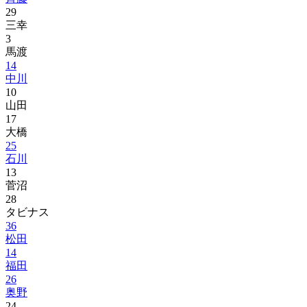
29
三幸
3
馬渡
14
中川
10
山田
17
大橋
25
石川
13
菅沼
28
タビナス
36
松田
14
福田
26
奥野
24