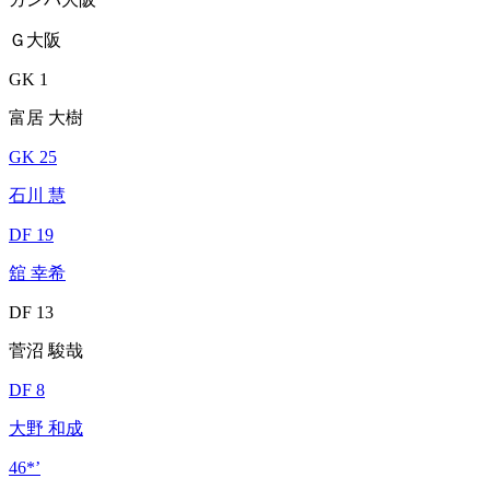
Ｇ大阪
GK 1
富居 大樹
GK 25
石川 慧
DF 19
舘 幸希
DF 13
菅沼 駿哉
DF 8
大野 和成
46*’