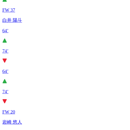
FW 37
白井 陽斗
64’
74’
64’
74’
FW 20
岩崎 悠人