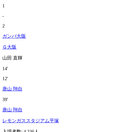
1
-
2
ガンバ大阪
Ｇ大阪
山田 直輝
14'
12'
唐山 翔自
39'
唐山 翔自
レモンガススタジアム平塚
入場者数
:
4,236人