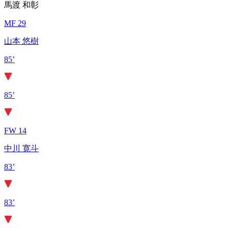
馬渡 和彰
MF 29
山本 悠樹
85’
85’
FW 14
中川 寛斗
83’
83’