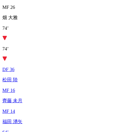
MF 26
畑 大雅
74’
74’
DF 36
松田 陸
MF 16
齊藤 未月
MF 14
福田 湧矢