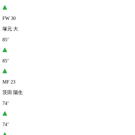
FW 30
塚元 大
85’
85’
MF 23
茨田 陽生
74’
74’