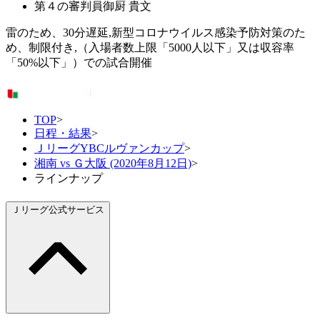
第４の審判員
御厨 貴文
雷のため、30分遅延,新型コロナウイルス感染予防対策のた
め、制限付き,（入場者数上限「5000人以下」又は収容率
「50%以下」）での試合開催
TOP
>
日程・結果
>
ＪリーグYBCルヴァンカップ
>
湘南 vs Ｇ大阪 (2020年8月12日)
>
ラインナップ
Ｊリーグ公式サービス