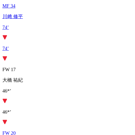
MF 34
川﨑 修平
74’
74’
FW 17
大橋 祐紀
46*’
46*’
FW 20