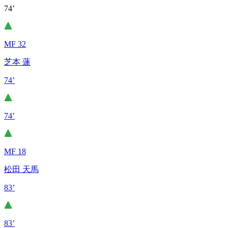
74’
MF 32
芝本 蓮
74’
74’
MF 18
松田 天馬
83’
83’