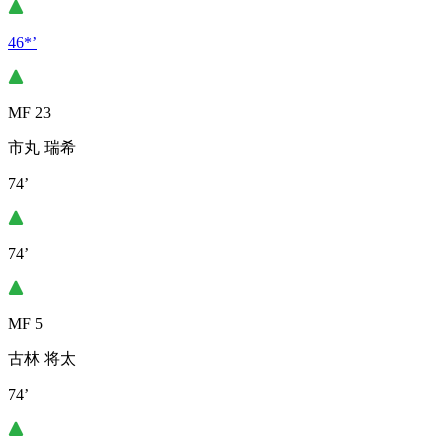
46*’
MF 23
市丸 瑞希
74’
74’
MF 5
古林 将太
74’