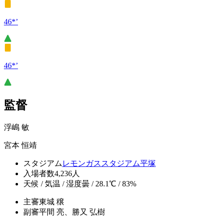
46*’
46*’
監督
浮嶋 敏
宮本 恒靖
スタジアム
レモンガススタジアム平塚
入場者数
4,236人
天候 / 気温 / 湿度
曇 / 28.1℃ / 83%
主審
東城 穣
副審
平間 亮、勝又 弘樹