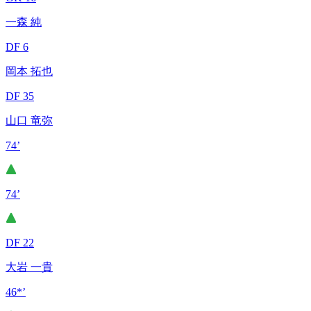
一森 純
DF 6
岡本 拓也
DF 35
山口 竜弥
74’
74’
DF 22
大岩 一貴
46*’