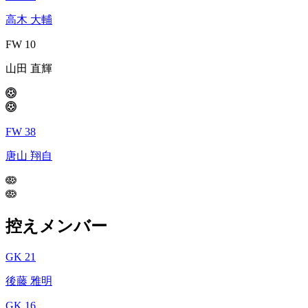
高木 大輔
FW 10
山田 直輝
FW 38
唐山 翔自
控えメンバー
GK 21
後藤 雅明
GK 16