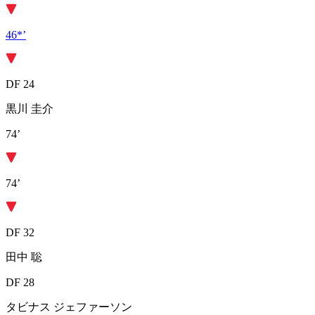
46*’
DF 24
黒川 圭介
74’
74’
DF 32
田中 聡
DF 28
タビナス ジェファーソン