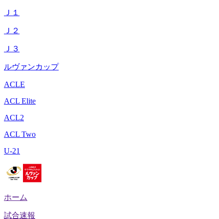
Ｊ１
Ｊ２
Ｊ３
ルヴァンカップ
ACLE
ACL Elite
ACL2
ACL Two
U-21
ホーム
試合速報