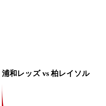
浦和レッズ
vs
柏レイソル