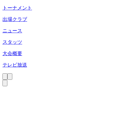
トーナメント
出場クラブ
ニュース
スタッツ
大会概要
テレビ放送