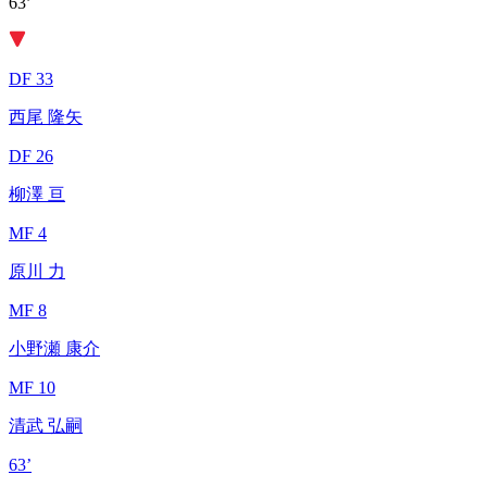
63’
DF 33
西尾 隆矢
DF 26
柳澤 亘
MF 4
原川 力
MF 8
小野瀬 康介
MF 10
清武 弘嗣
63’