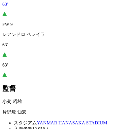
63’
FW 9
レアンドロ ペレイラ
63’
63’
監督
小菊 昭雄
片野坂 知宏
スタジアム
YANMAR HANASAKA STADIUM
入場者数
12,058人