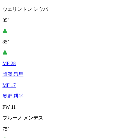
ウェリントン シウバ
85’
85’
MF 28
岡澤 昂星
MF 17
奥野 耕平
FW 11
ブルーノ メンデス
75’