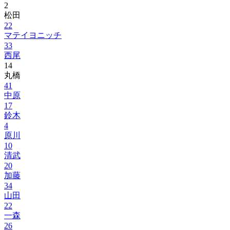
2
松田
22
マテイヨニッチ
33
西尾
14
丸橋
41
中原
17
鈴木
4
原川
10
清武
20
加藤
34
山田
22
一森
26