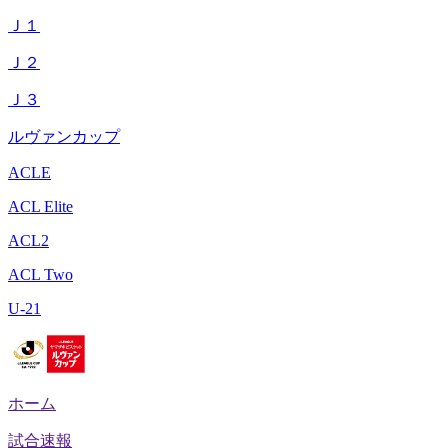
Ｊ１
Ｊ２
Ｊ３
ルヴァンカップ
ACLE
ACL Elite
ACL2
ACL Two
U-21
ホーム
試合速報