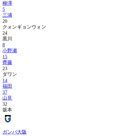
柳澤
5
三浦
20
クォンギョンウォン
24
黒川
8
小野瀬
15
齊藤
23
ダワン
14
福田
37
山見
32
坂本
ガンバ大阪