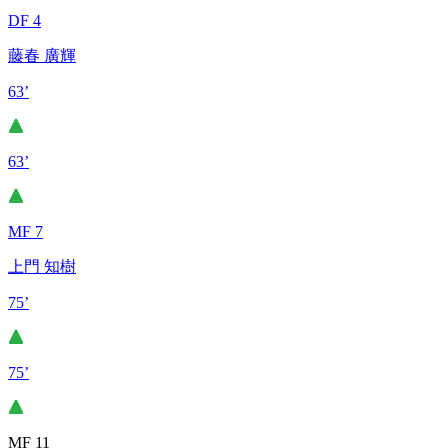
DF 4
藤春 廣輝
63’
63’
MF 7
上門 知樹
75’
75’
MF 11