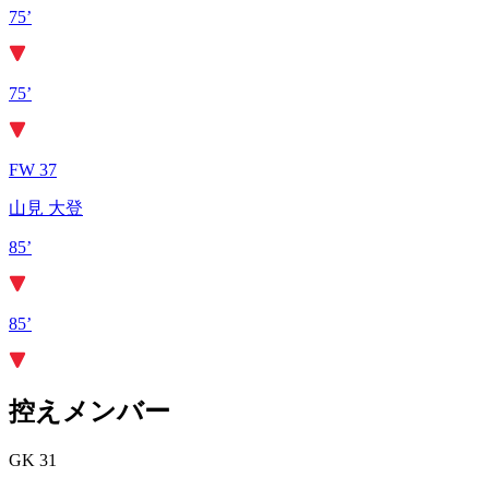
75’
75’
FW 37
山見 大登
85’
85’
控えメンバー
GK 31