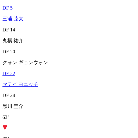
DF 5
三浦 弦太
DF 14
丸橋 祐介
DF 20
クォン ギョンウォン
DF 22
マテイ ヨニッチ
DF 24
黒川 圭介
63’