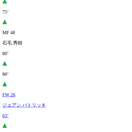
75’
MF 48
石毛 秀樹
80’
80’
FW 26
ジェアン パトリッキ
63’