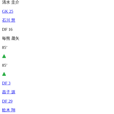
清水 圭介
GK 25
石川 慧
DF 16
毎熊 晟矢
85’
85’
DF 3
昌子 源
DF 29
舩木 翔