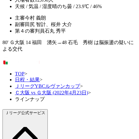
天候 / 気温 / 湿度
晴のち曇 / 23.9℃ / 46%
主審
今村 義朗
副審
田尻 智計、桜井 大介
第４の審判員
石丸 秀平
80' Ｇ大阪 14 福田 湧矢→48 石毛 秀樹 は脳振盪の疑いに
よる交代
TOP
>
日程・結果
>
ＪリーグYBCルヴァンカップ
>
Ｃ大阪 vs Ｇ大阪 (2022年4月23日)
>
ラインナップ
Ｊリーグ公式サービス