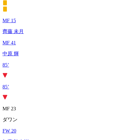
MF 15
齊藤 未月
MF 41
中原 輝
85’
85’
MF 23
ダワン
FW 20