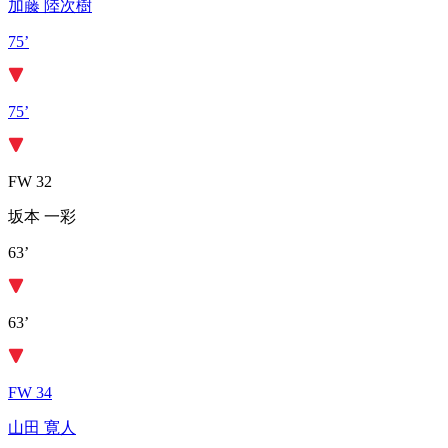
加藤 陸次樹
75’
75’
FW 32
坂本 一彩
63’
63’
FW 34
山田 寛人