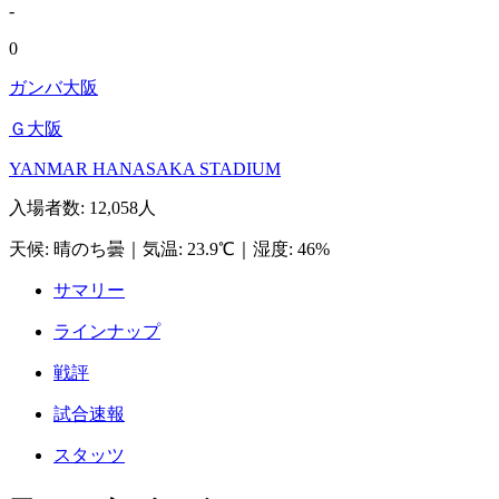
-
0
ガンバ大阪
Ｇ大阪
YANMAR HANASAKA STADIUM
入場者数
:
12,058人
天候
:
晴のち曇
｜
気温
:
23.9℃
｜
湿度
:
46%
サマリー
ラインナップ
戦評
試合速報
スタッツ