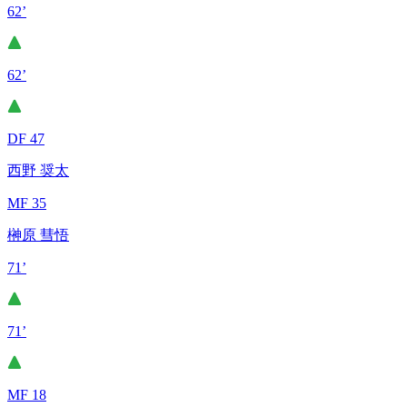
62’
62’
DF 47
西野 奨太
MF 35
榊原 彗悟
71’
71’
MF 18