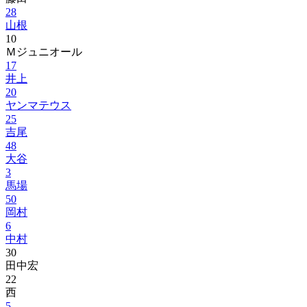
28
山根
10
Ｍジュニオール
17
井上
20
ヤンマテウス
25
吉尾
48
大谷
3
馬場
50
岡村
6
中村
30
田中宏
22
西
5