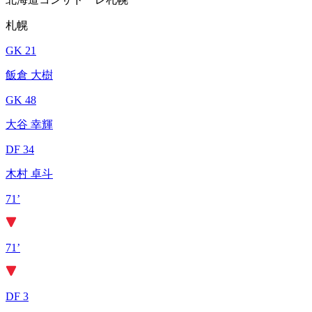
札幌
GK 21
飯倉 大樹
GK 48
大谷 幸輝
DF 34
木村 卓斗
71’
71’
DF 3