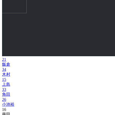
21
飯倉
34
木村
15
上島
33
角田
26
小池裕
16
藤田