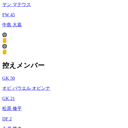
ヤン マテウス
FW 45
中島 大嘉
控えメンバー
GK 50
オビ パウエル オビンナ
GK 21
松原 修平
DF 2