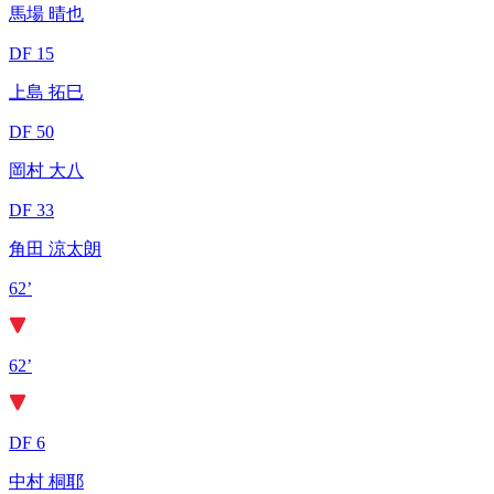
馬場 晴也
DF 15
上島 拓巳
DF 50
岡村 大八
DF 33
角田 涼太朗
62’
62’
DF 6
中村 桐耶