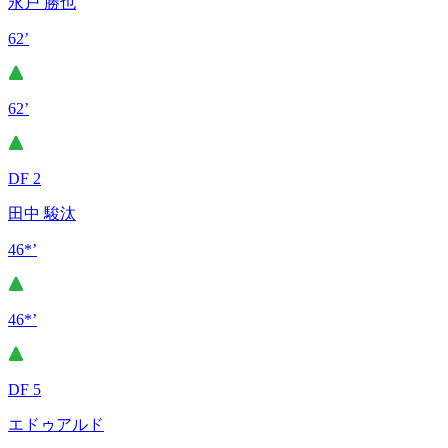
永戸 勝也
62’
62’
DF 2
田中 駿汰
46*’
46*’
DF 5
エドゥアルド