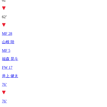
62’
62’
MF 28
山根 陸
MF 5
福森 晃斗
FW 17
井上 健太
76’
76’