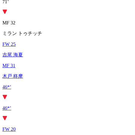
71’
MF 32
ミラン トゥチッチ
FW 25
吉尾 海夏
MF 31
木戸 柊摩
46*’
46*’
FW 20