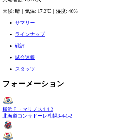
天候
:
晴
｜
気温
:
17.2℃
｜
湿度
:
46%
サマリー
ラインナップ
戦評
試合速報
スタッツ
フォーメーション
横浜Ｆ・マリノス
4-4-2
北海道コンサドーレ札幌
3-4-1-2