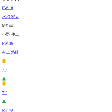
FW 18
水沼 宏太
MF 44
小野 伸二
FW 36
村上 悠緋
71’
71’
MF 49