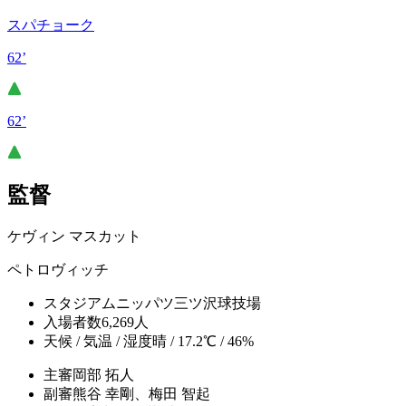
スパチョーク
62’
62’
監督
ケヴィン マスカット
ペトロヴィッチ
スタジアム
ニッパツ三ツ沢球技場
入場者数
6,269人
天候 / 気温 / 湿度
晴 / 17.2℃ / 46%
主審
岡部 拓人
副審
熊谷 幸剛、梅田 智起