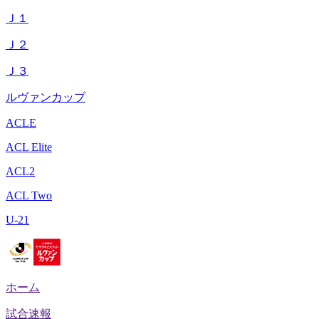
Ｊ１
Ｊ２
Ｊ３
ルヴァンカップ
ACLE
ACL Elite
ACL2
ACL Two
U-21
ホーム
試合速報