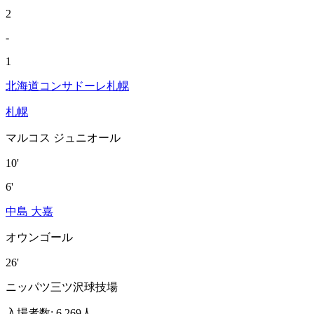
2
-
1
北海道コンサドーレ札幌
札幌
マルコス ジュニオール
10'
6'
中島 大嘉
オウンゴール
26'
ニッパツ三ツ沢球技場
入場者数
:
6,269人