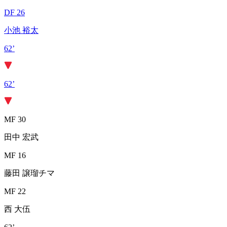
DF 26
小池 裕太
62’
62’
MF 30
田中 宏武
MF 16
藤田 譲瑠チマ
MF 22
西 大伍