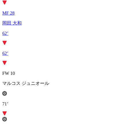
MF 28
岡田 大和
62’
62’
FW 10
マルコス ジュニオール
71’