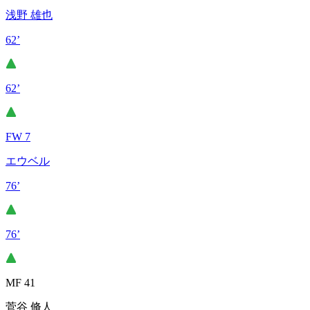
浅野 雄也
62’
62’
FW 7
エウベル
76’
76’
MF 41
菅谷 脩人