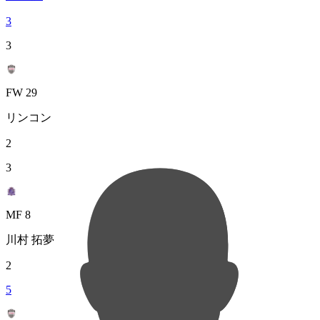
3
3
FW 29
リンコン
2
3
MF 8
川村 拓夢
2
5