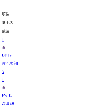
順位
選手名
成績
1
DF 19
佐々木 翔
3
1
FW 11
満田 誠