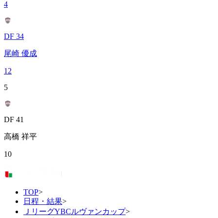
4
DF 34
尾崎 優成
12
5
DF 41
高橋 祥平
10
TOP
>
日程・結果
>
ＪリーグYBCルヴァンカップ
>