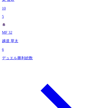
10
5
MF 32
越道 草太
6
デュエル勝利総数