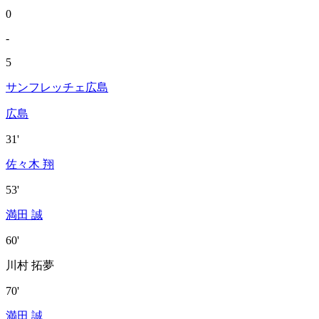
0
-
5
サンフレッチェ広島
広島
31'
佐々木 翔
53'
満田 誠
60'
川村 拓夢
70'
満田 誠