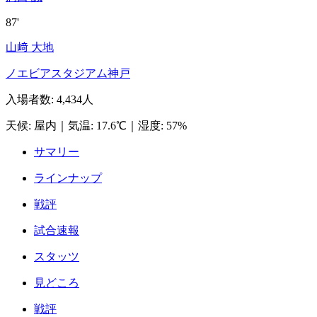
87'
山﨑 大地
ノエビアスタジアム神戸
入場者数
:
4,434人
天候
:
屋内
｜
気温
:
17.6℃
｜
湿度
:
57%
サマリー
ラインナップ
戦評
試合速報
スタッツ
見どころ
戦評