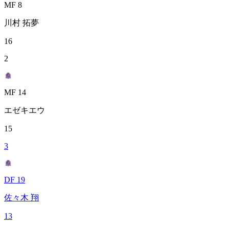
MF 8
川村 拓夢
16
2
MF 14
エゼキエウ
15
3
DF 19
佐々木 翔
13