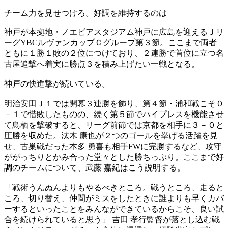
チーム力を見せつけろ。好調を維持するのは
神戸が本拠地・ノエビアスタジアム神戸に広島を迎えるＪリ
ーグYBCルヴァンカップＣグループ第３節。ここまで両者
ともに１勝１敗の２位につけており、２連勝で首位に立つ名
古屋追撃へ着実に勝点３を積み上げたい一戦となる。
神戸の快進撃が続いている。
明治安田Ｊ１では開幕３連勝を飾り、第４節・浦和戦こそ０
－１で惜敗したものの、続く第５節でハイプレスを機能させ
て鳥栖を撃破すると、リーグ前節では京都を相手に３－０と
圧勝を収めた。汰木 康也が２つのゴールを挙げる活躍を見
せ、古巣戦だった本多 勇喜も相手FWに完勝するなど、攻守
ががっちりとかみ合った堂々とした勝ちっぷり。ここまで好
調のチームについて、武藤 嘉紀はこう説明する。
「戦術うんぬんよりもやるべきところ。戦うところ、走ると
ころ、切り替え、仲間がミスをしたときに誰よりも早くカバ
ーするといったことをみんなができているからこそ、良い試
合を続けられていると思う」 吉田 孝行監督が落とし込む戦