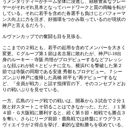
うメンタリティーがチーム全体に浸透し、経験豊富なプレー
ヤーがそれぞれ見本となってハードワークと質の両輪を転が
している。それに若手を含めた各選手も負けじとパフォーマ
ンス向上に力を注ぎ、好循環をつかみ取っているのが現状の
神戸と言えるだろう。
ルヴァンカップでの奮闘も目を見張る。
ここまでの２戦とも、若手の起用を含めてメンバーを大きく
変更。Ｃグループ第１節は名古屋に敗れたが、神戸U-18出
身のルーキー・寺阪 尚悟がプロデビューするなどフレッシ
ュな顔ぶれが続々とピッチに立ち、横浜FCを撃破した第２
節では寺阪の同期である安達 秀都もプロデビュー。７シー
ズンぶり神戸に復帰した高橋 祥平も“再デビュー”するな
ど、「全員が戦力」と話す指揮官の下、そのコンセプトどお
りの戦いぶりを見せている。
一方、広島のリーグ戦での戦いは、開幕から３試合で２分１
敗と好スタートこそ切ることはできなかった。ただ、Ｊ１第
４節・Ｇ大阪戦に勝利すると、続く第５節・柏戦でも勝点３
を奪い、さらにリーグ前節・鹿島戦では終盤にドウグラス
ヴィエイラが２得点を挙げ、劇的な逆転勝ちを収めている。