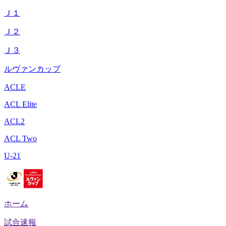
Ｊ１
Ｊ２
Ｊ３
ルヴァンカップ
ACLE
ACL Elite
ACL2
ACL Two
U-21
ホーム
試合速報