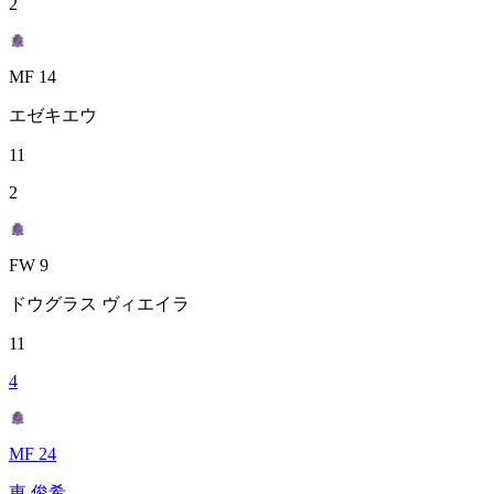
2
MF 14
エゼキエウ
11
2
FW 9
ドウグラス ヴィエイラ
11
4
MF 24
東 俊希