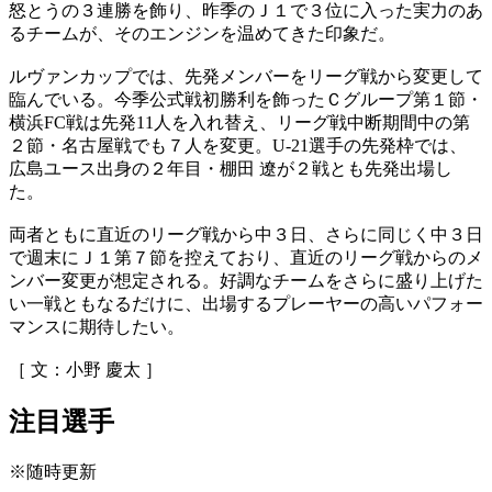
怒とうの３連勝を飾り、昨季のＪ１で３位に入った実力のあ
るチームが、そのエンジンを温めてきた印象だ。
ルヴァンカップでは、先発メンバーをリーグ戦から変更して
臨んでいる。今季公式戦初勝利を飾ったＣグループ第１節・
横浜FC戦は先発11人を入れ替え、リーグ戦中断期間中の第
２節・名古屋戦でも７人を変更。U-21選手の先発枠では、
広島ユース出身の２年目・棚田 遼が２戦とも先発出場し
た。
両者ともに直近のリーグ戦から中３日、さらに同じく中３日
で週末にＪ１第７節を控えており、直近のリーグ戦からのメ
ンバー変更が想定される。好調なチームをさらに盛り上げた
い一戦ともなるだけに、出場するプレーヤーの高いパフォー
マンスに期待したい。
［ 文：小野 慶太 ］
注目選手
※随時更新