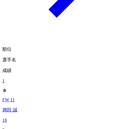
順位
選手名
成績
1
FW 11
満田 誠
18