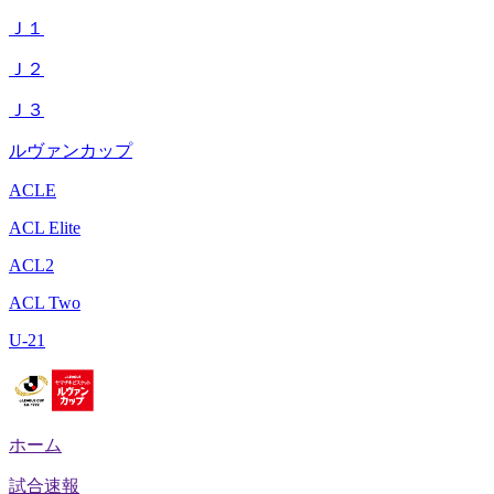
Ｊ１
Ｊ２
Ｊ３
ルヴァンカップ
ACLE
ACL Elite
ACL2
ACL Two
U-21
ホーム
試合速報