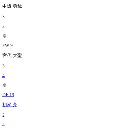
中坂 勇哉
3
2
FW 9
宮代 大聖
3
4
DF 19
初瀬 亮
2
4