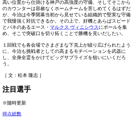
高い位置から仕掛ける神戸の高強度の守備、そしてそこから
のカウンターは容赦なくホームチームを苦しめてくるはずだ
が、今治は今季開幕当初から見せている組織的で堅実な守備
で我慢強く対抗できるか。その上で、好機とあらばスピード
とバネのあるエース・
マルクス ヴィニシウス
にボールを集
め、そこで突破口を切り拓くことで勝機を見いだしたい。
１回戦でも各会場でさまざまな下克上が繰り広げられたよう
に、今治も挑戦者としての高まるモチベーションを武器に
し、全身全霊をかけてビッグサプライズを狙いにいくだろ
う。
［ 文：松本 隆志 ］
注目選手
※随時更新
得点総数