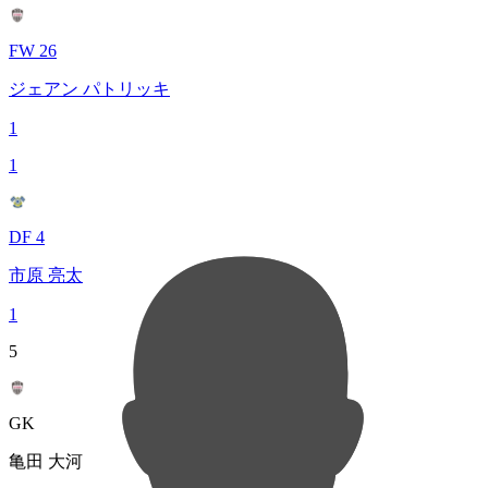
FW 26
ジェアン パトリッキ
1
1
DF 4
市原 亮太
1
5
GK
亀田 大河