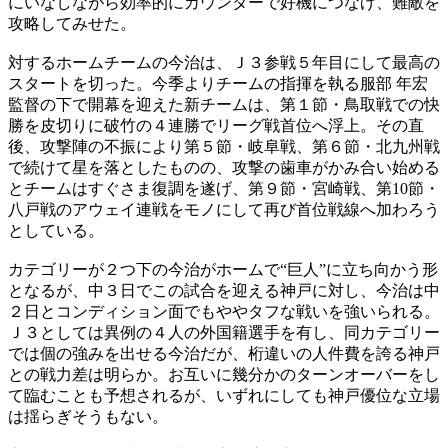
にいなしながら効率的にカウンターで好機につなげ、難敵を
攻略してみせた。
対するホームチームの今治は、Ｊ３参戦５年目にして最高の
スタートを切った。今季よりチームの指揮を執る服部 年宏
監督の下で開幕を迎えた新チームは、第１節・鳥取戦での快
勝を皮切りに破竹の４連勝でリーグ戦首位へ浮上。その直
後、攻撃陣の不振により第５節・岐阜戦、第６節・北九州戦
で続けて星を落としたものの、攻撃の歯車がかみ合い始める
とチームはすぐさま復調を遂げ、第９節・宮崎戦、第10節・
八戸戦のアウェイ連戦をモノにして再び首位戦線へ加わろう
としている。
カテゴリーが２つ下の今治がホームで“巨人”に立ち向かう形
となるが、中３日でこの試合を迎える神戸に対し、今治は中
２日とコンディション面でもややタフな戦いを強いられる。
Ｊ３としては異例の４人の外国籍選手を有し、同カテゴリー
では個の強みを出せる今治だが、桁違いの人件費を誇る神戸
との戦力差は明らか。お互いに幾分かのターンオーバーをし
て臨むことも予想されるが、いずれにしても神戸優位な立場
は揺らぎそうもない。