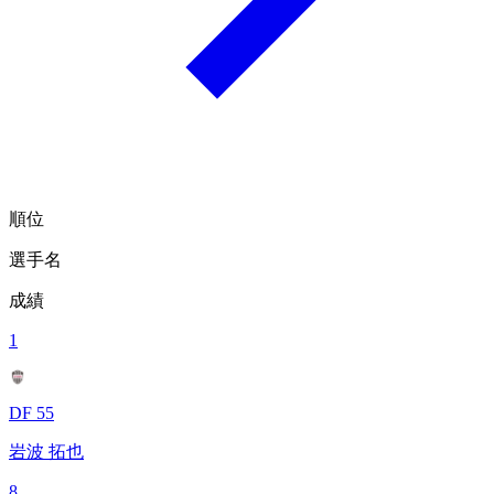
順位
選手名
成績
1
DF 55
岩波 拓也
8