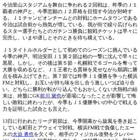
今治里山スタジアムを舞台に争われる２回戦は、昨季のＪ１
覇者の神戸と、今季悲願のＪ２昇格を目指す今治が対峙す
る。Ｊ１チャンピオンチームとの対戦にホームタウンである
今治は試合前から熱気が増している。我が街で繰り広げられ
るスター選手たちとのガチンコ勝負に観戦チケットは早々に
完売し、いまや遅しとそのときを待ち構えている。
Ｊ１タイトルホルダーとして初めてのシーズンに挑んでいる
今季の神戸。明治安田Ｊ１第２節は柏の一撃に沈んで早々に
黒星。しかし、その後は第５節・札幌戦で６ゴールを奪って
大勝を収めるなど、Ｊ１王者たる貫禄を見せながら順調に勝
点を積み上げてきた。第７節では昨季Ｊ１優勝を争った横浜
FMと対戦し、お互いが持ち味を出し合う激しいつば迫り合
い。どちらに勝利が転がり込んでもおかしくない大熱戦の結
末は、終盤にGK
前川 黛也
が退場になったことが影響して悔
しい敗戦に終わったが、今季もＪ１優勝争いの中心で戦える
力を証明した試合とも言えた。
13日に行われたリーグ前節は、今季開幕から旋風を巻き起こ
している町田とアウェイで対戦。横浜FM戦で負傷したエー
スの
大迫 勇也
を欠く中、相手のフィジカル攻勢をクレバー