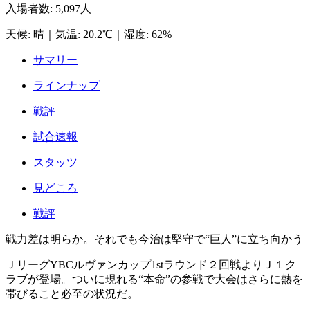
入場者数
:
5,097人
天候
:
晴
｜
気温
:
20.2℃
｜
湿度
:
62%
サマリー
ラインナップ
戦評
試合速報
スタッツ
見どころ
戦評
戦力差は明らか。それでも今治は堅守で“巨人”に立ち向かう
ＪリーグYBCルヴァンカップ1stラウンド２回戦よりＪ１ク
ラブが登場。ついに現れる“本命”の参戦で大会はさらに熱を
帯びること必至の状況だ。