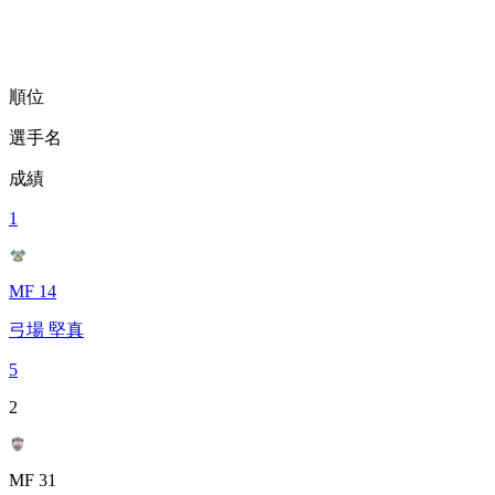
順位
選手名
成績
1
MF 14
弓場 堅真
5
2
MF 31