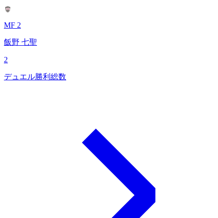
MF 2
飯野 七聖
2
デュエル勝利総数