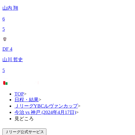
山内 翔
6
5
DF 4
山川 哲史
5
TOP
>
日程・結果
>
ＪリーグYBCルヴァンカップ
>
今治 vs 神戸 (2024年4月17日)
>
見どころ
Ｊリーグ公式サービス