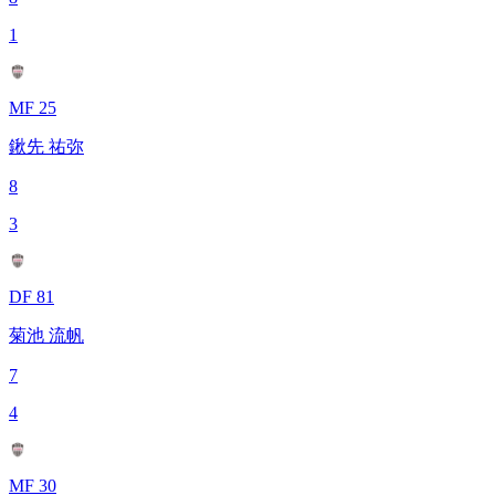
1
MF 25
鍬先 祐弥
8
3
DF 81
菊池 流帆
7
4
MF 30