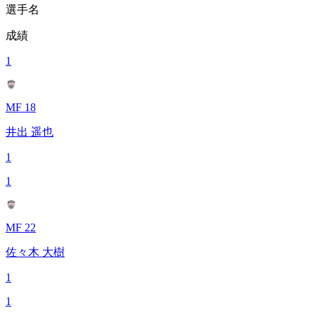
選手名
成績
1
MF 18
井出 遥也
1
1
MF 22
佐々木 大樹
1
1