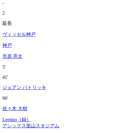
-
2
延長
ヴィッセル神戸
神戸
市原 亮太
5'
41'
ジェアン パトリッキ
96'
佐々木 大樹
Lemino（録）
アシックス里山スタジアム