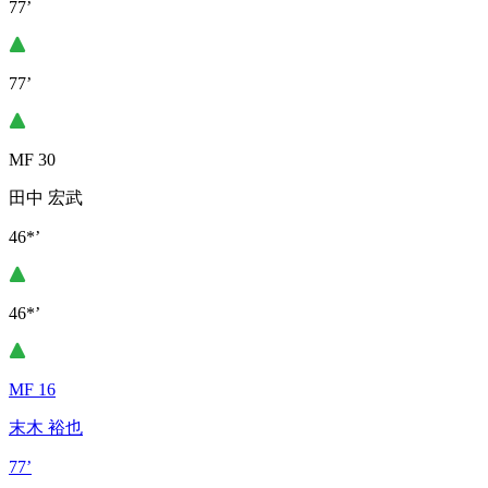
77’
77’
MF 30
田中 宏武
46*’
46*’
MF 16
末木 裕也
77’