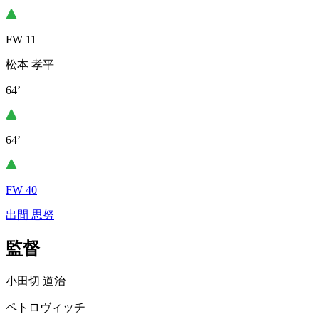
FW 11
松本 孝平
64’
64’
FW 40
出間 思努
監督
小田切 道治
ペトロヴィッチ