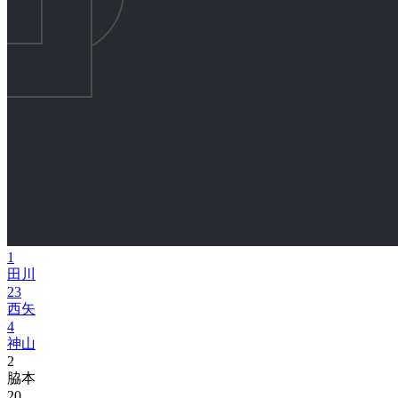
1
田川
23
西矢
4
神山
2
脇本
20