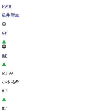
FW 9
碓井 聖生
64’
64’
MF 99
小林 祐希
81’
81’