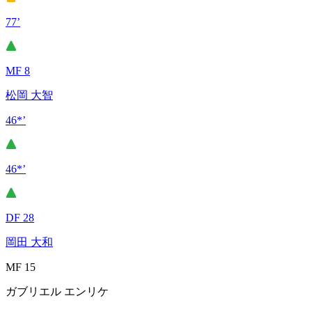
77’
MF 8
松岡 大智
46*’
46*’
DF 28
岡田 大和
MF 15
ガブリエル エンリケ