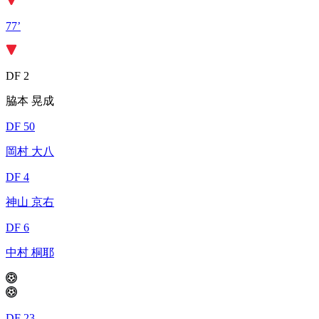
77’
DF 2
脇本 晃成
DF 50
岡村 大八
DF 4
神山 京右
DF 6
中村 桐耶
DF 23