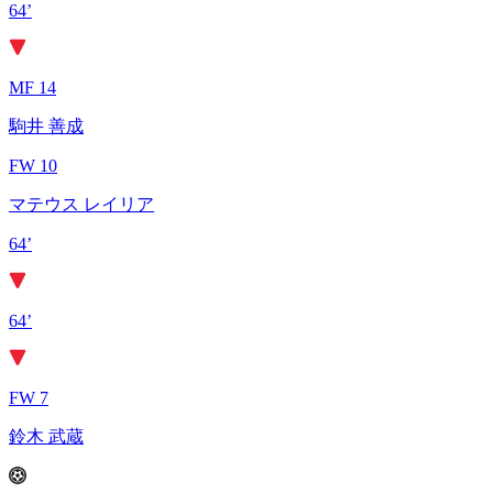
64’
MF 14
駒井 善成
FW 10
マテウス レイリア
64’
64’
FW 7
鈴木 武蔵