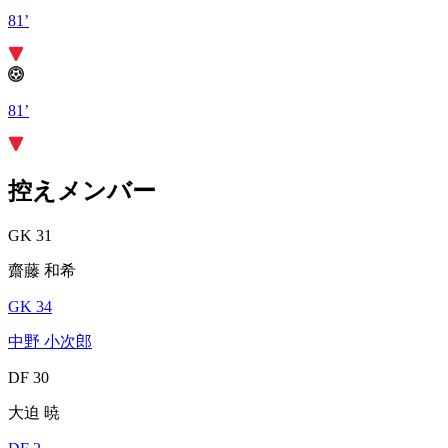
81’
81’
控えメンバー
GK 31
齋藤 和希
GK 34
中野 小次郎
DF 30
大迫 暁