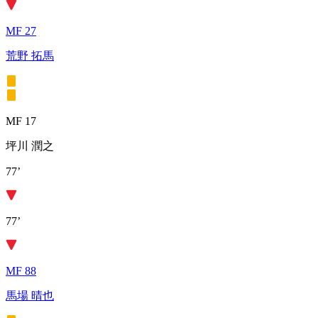
MF 27
荒野 拓馬
MF 17
坪川 潤之
77’
77’
MF 88
馬場 晴也