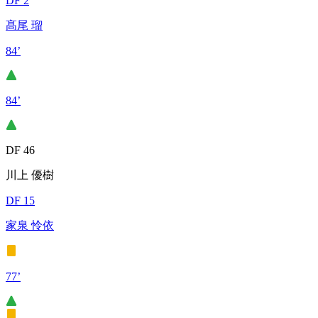
DF 2
髙尾 瑠
84’
84’
DF 46
川上 優樹
DF 15
家泉 怜依
77’