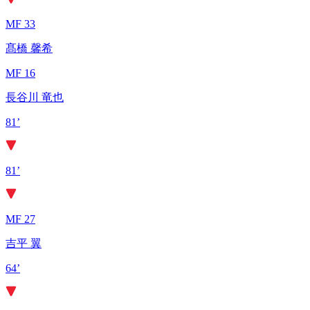
MF 33
髙橋 馨希
MF 16
長谷川 竜也
81’
81’
MF 27
吉平 翼
64’