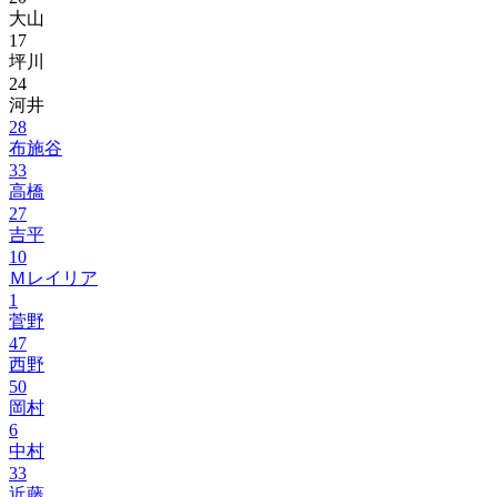
大山
17
坪川
24
河井
28
布施谷
33
高橋
27
吉平
10
Ｍレイリア
1
菅野
47
西野
50
岡村
6
中村
33
近藤