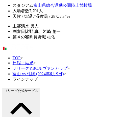
スタジアム
富山県総合運動公園陸上競技場
入場者数
7,701人
天候 / 気温 / 湿度
曇 / 28℃ / 34%
主審
清水 勇人
副審
日比野 真、岩崎 創一
第４の審判員
野堀 桂佑
TOP
>
日程・結果
>
ＪリーグYBCルヴァンカップ
>
富山 vs 札幌 (2024年6月9日)
>
ラインナップ
Ｊリーグ公式サービス