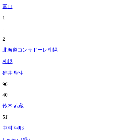
富山
1
-
2
北海道コンサドーレ札幌
札幌
碓井 聖生
90'
40'
鈴木 武蔵
51'
中村 桐耶
Lemino（録）