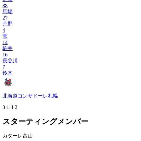
88
馬場
27
荒野
4
菅
14
駒井
16
長谷川
7
鈴木
北海道コンサドーレ札幌
3-1-4-2
スターティングメンバー
カターレ富山