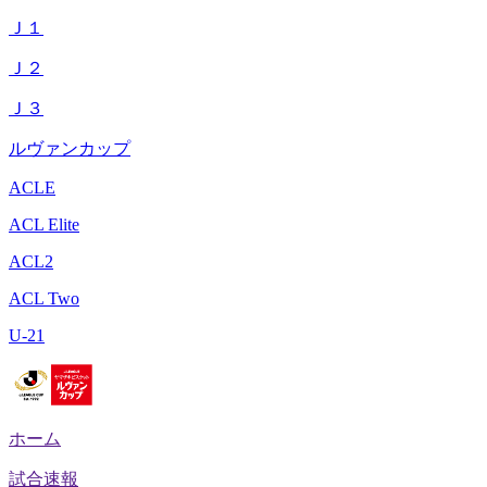
Ｊ１
Ｊ２
Ｊ３
ルヴァンカップ
ACLE
ACL Elite
ACL2
ACL Two
U-21
ホーム
試合速報