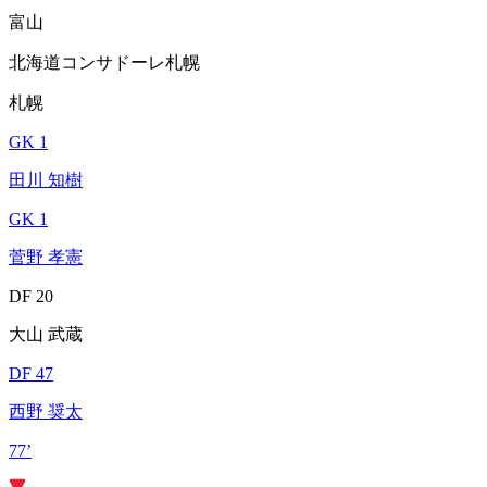
富山
北海道コンサドーレ札幌
札幌
GK 1
田川 知樹
GK 1
菅野 孝憲
DF 20
大山 武蔵
DF 47
西野 奨太
77’