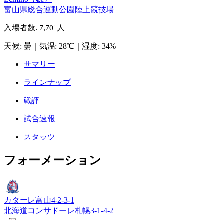
富山県総合運動公園陸上競技場
入場者数
:
7,701人
天候
:
曇
｜
気温
:
28℃
｜
湿度
:
34%
サマリー
ラインナップ
戦評
試合速報
スタッツ
フォーメーション
カターレ富山
4-2-3-1
北海道コンサドーレ札幌
3-1-4-2