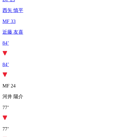
西矢 慎平
MF 33
近藤 友喜
84’
84’
MF 24
河井 陽介
77’
77’