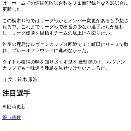
け、ホームでの連続無敗試合数をＪ１新記録となる26試合に
更新した。
この栃木Ｃ戦ではリーグ戦からメンバー変更があると予想さ
れる中、これまでリーグ戦で出番の少ない選手たちが奮起
し、リーグ優勝を目指すチームの底上げを図りたい。
昨季の鹿島はルヴァンカップ３回戦でＪ１町田に０－２で敗
れ、プレーオフラウンドに進めなかった。
タイトル獲得の味を知り尽くす鬼木 達監督の下、ルヴァン
カップでも一味違う鹿島を見せつけたいところだ。
［ 文：鈴木 康浩 ］
注目選手
※随時更新
得点総数