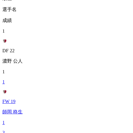
選手名
成績
1
DF 22
濃野 公人
1
1
FW 19
師岡 柊生
1
3