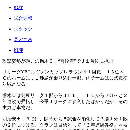
戦評
試合速報
スタッツ
見どころ
戦評
攻撃姿勢が魅力の栃木Ｃ。“普段着”でＪ１首位に挑む
ＪリーグYBCルヴァンカップ1stラウンド１回戦、Ｊ３栃木
ＣのホームにＪ１鹿島が乗り込む一戦。両チームは公式戦初
対戦となる。
栃木Ｃは関東リーグ１部からＪＦＬ、ＪＦＬからＪ３へと２
年連続で昇格し、今季Ｊリーグに参入したばかりだが、その
実力は本物だ。
明治安田Ｊ３では、開幕から５試合を消化して３勝１分１敗
の２位につける。クラブは目標として『３年連続昇格』を掲