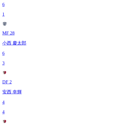
6
1
MF 28
小西 慶太郎
6
3
DF 2
安西 幸輝
4
4