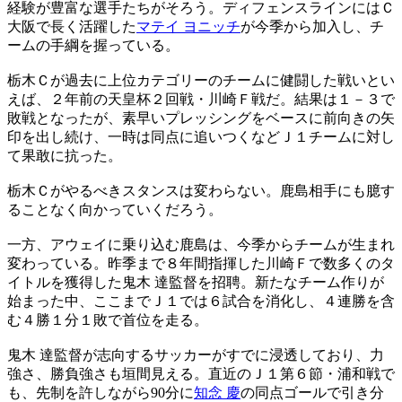
経験が豊富な選手たちがそろう。ディフェンスラインにはＣ
大阪で長く活躍した
マテイ ヨニッチ
が今季から加入し、チ
ームの手綱を握っている。
栃木Ｃが過去に上位カテゴリーのチームに健闘した戦いとい
えば、２年前の天皇杯２回戦・川崎Ｆ戦だ。結果は１－３で
敗戦となったが、素早いプレッシングをベースに前向きの矢
印を出し続け、一時は同点に追いつくなどＪ１チームに対し
て果敢に抗った。
栃木Ｃがやるべきスタンスは変わらない。鹿島相手にも臆す
ることなく向かっていくだろう。
一方、アウェイに乗り込む鹿島は、今季からチームが生まれ
変わっている。昨季まで８年間指揮した川崎Ｆで数多くのタ
イトルを獲得した鬼木 達監督を招聘。新たなチーム作りが
始まった中、ここまでＪ１では６試合を消化し、４連勝を含
む４勝１分１敗で首位を走る。
鬼木 達監督が志向するサッカーがすでに浸透しており、力
強さ、勝負強さも垣間見える。直近のＪ１第６節・浦和戦で
も、先制を許しながら90分に
知念 慶
の同点ゴールで引き分