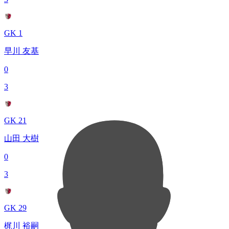
GK 1
早川 友基
0
3
GK 21
山田 大樹
0
3
GK 29
梶川 裕嗣