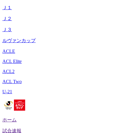
Ｊ１
Ｊ２
Ｊ３
ルヴァンカップ
ACLE
ACL Elite
ACL2
ACL Two
U-21
ホーム
試合速報