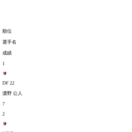
順位
選手名
成績
1
DF 22
濃野 公人
7
2