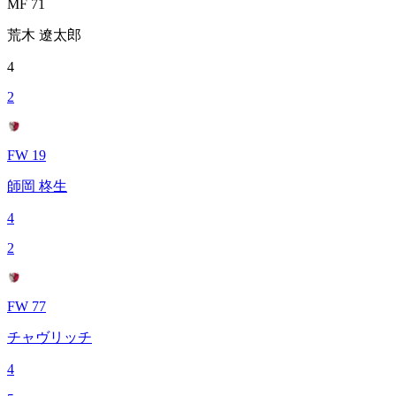
MF 71
荒木 遼太郎
4
2
FW 19
師岡 柊生
4
2
FW 77
チャヴリッチ
4