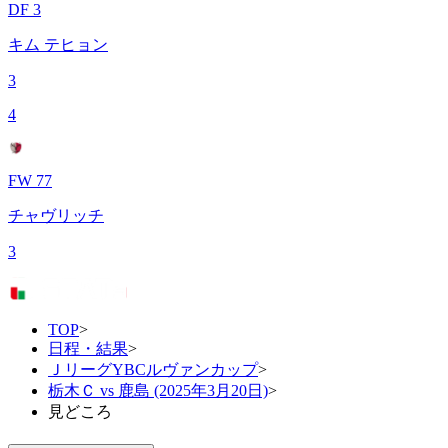
DF 3
キム テヒョン
3
4
FW 77
チャヴリッチ
3
TOP
>
日程・結果
>
ＪリーグYBCルヴァンカップ
>
栃木Ｃ vs 鹿島 (2025年3月20日)
>
見どころ