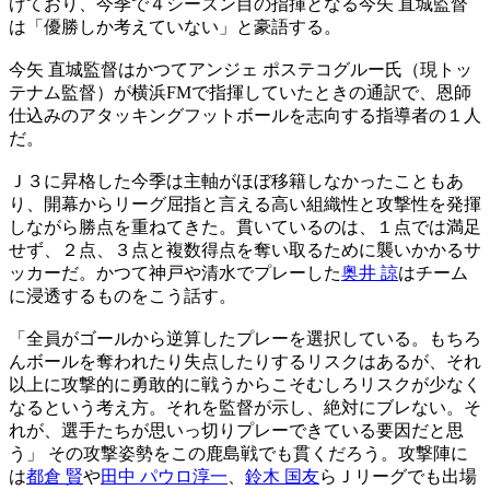
げており、今季で４シーズン目の指揮となる今矢 直城監督
は「優勝しか考えていない」と豪語する。
今矢 直城監督はかつてアンジェ ポステコグルー氏（現トッ
テナム監督）が横浜FMで指揮していたときの通訳で、恩師
仕込みのアタッキングフットボールを志向する指導者の１人
だ。
Ｊ３に昇格した今季は主軸がほぼ移籍しなかったこともあ
り、開幕からリーグ屈指と言える高い組織性と攻撃性を発揮
しながら勝点を重ねてきた。貫いているのは、１点では満足
せず、２点、３点と複数得点を奪い取るために襲いかかるサ
ッカーだ。かつて神戸や清水でプレーした
奥井 諒
はチーム
に浸透するものをこう話す。
「全員がゴールから逆算したプレーを選択している。もちろ
んボールを奪われたり失点したりするリスクはあるが、それ
以上に攻撃的に勇敢的に戦うからこそむしろリスクが少なく
なるという考え方。それを監督が示し、絶対にブレない。そ
れが、選手たちが思いっ切りプレーできている要因だと思
う」 その攻撃姿勢をこの鹿島戦でも貫くだろう。攻撃陣に
は
都倉 賢
や
田中 パウロ淳一
、
鈴木 国友
らＪリーグでも出場