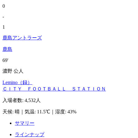
0
-
1
鹿島アントラーズ
鹿島
69'
濃野 公人
Lemino（録）
ＣＩＴＹ ＦＯＯＴＢＡＬＬ ＳＴＡＴＩＯＮ
入場者数
:
4,532人
天候
:
晴
｜
気温
:
11.5℃
｜
湿度
:
43%
サマリー
ラインナップ