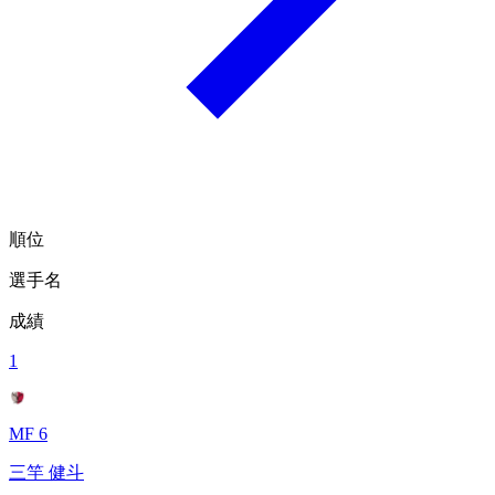
順位
選手名
成績
1
MF 6
三竿 健斗