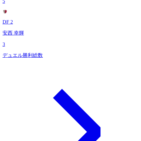
5
DF 2
安西 幸輝
3
デュエル勝利総数