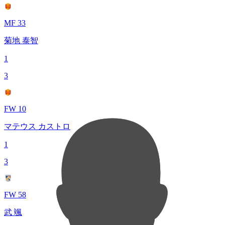
MF 33
菊地 泰智
1
3
FW 10
マテウス カストロ
1
3
FW 58
武 颯