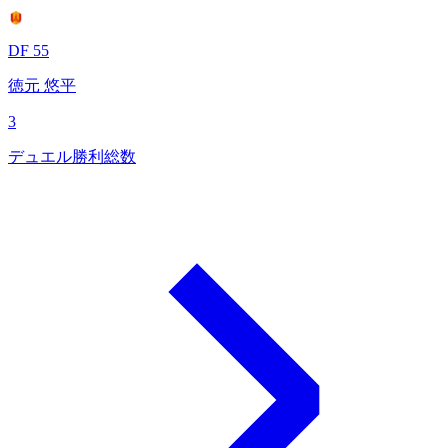
DF 55
徳元 悠平
3
デュエル勝利総数