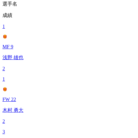
選手名
成績
1
MF 9
浅野 雄也
2
1
FW 22
木村 勇大
2
3