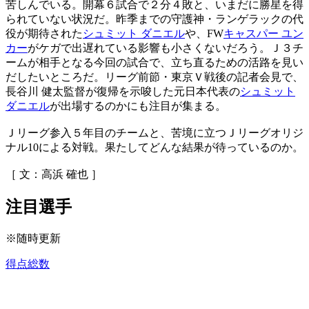
苦しんでいる。開幕６試合で２分４敗と、いまだに勝星を得
られていない状況だ。昨季までの守護神・ランゲラックの代
役が期待された
シュミット ダニエル
や、FW
キャスパー ユン
カー
がケガで出遅れている影響も小さくないだろう。Ｊ３チ
ームが相手となる今回の試合で、立ち直るための活路を見い
だしたいところだ。リーグ前節・東京Ｖ戦後の記者会見で、
長谷川 健太監督が復帰を示唆した元日本代表の
シュミット
ダニエル
が出場するのかにも注目が集まる。
Ｊリーグ参入５年目のチームと、苦境に立つＪリーグオリジ
ナル10による対戦。果たしてどんな結果が待っているのか。
［ 文：高浜 確也 ］
注目選手
※随時更新
得点総数