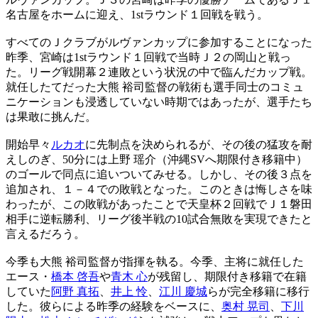
名古屋をホームに迎え、1stラウンド１回戦を戦う。
すべてのＪクラブがルヴァンカップに参加することになった
昨季、宮崎は1stラウンド１回戦で当時Ｊ２の岡山と戦っ
た。リーグ戦開幕２連敗という状況の中で臨んだカップ戦。
就任したてだった大熊 裕司監督の戦術も選手同士のコミュ
ニケーションも浸透していない時期ではあったが、選手たち
は果敢に挑んだ。
開始早々
ルカオ
に先制点を決められるが、その後の猛攻を耐
えしのぎ、50分には上野 瑶介（沖縄SVへ期限付き移籍中）
のゴールで同点に追いついてみせる。しかし、その後３点を
追加され、１－４での敗戦となった。このときは悔しさを味
わったが、この敗戦があったことで天皇杯２回戦でＪ１磐田
相手に逆転勝利、リーグ後半戦の10試合無敗を実現できたと
言えるだろう。
今季も大熊 裕司監督が指揮を執る。今季、主将に就任した
エース・
橋本 啓吾
や
青木 心
が残留し、期限付き移籍で在籍
していた
阿野 真拓
、
井上 怜
、
江川 慶城
らが完全移籍に移行
した。彼らによる昨季の経験をベースに、
奥村 晃司
、
下川