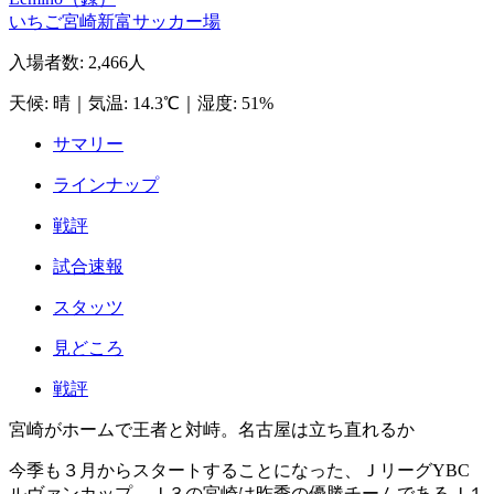
いちご宮崎新富サッカー場
入場者数
:
2,466人
天候
:
晴
｜
気温
:
14.3℃
｜
湿度
:
51%
サマリー
ラインナップ
戦評
試合速報
スタッツ
見どころ
戦評
宮崎がホームで王者と対峙。名古屋は立ち直れるか
今季も３月からスタートすることになった、ＪリーグYBC
ルヴァンカップ。Ｊ３の宮崎は昨季の優勝チームであるＪ１