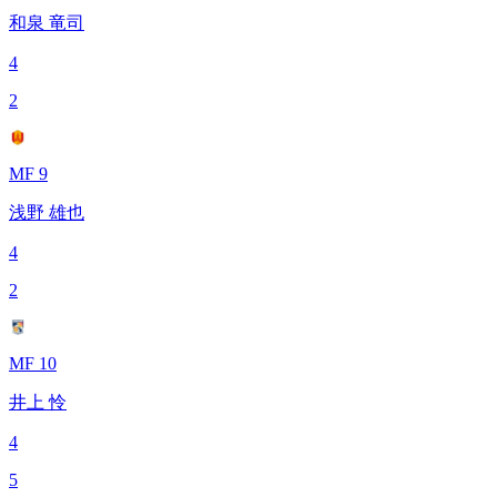
和泉 竜司
4
2
MF 9
浅野 雄也
4
2
MF 10
井上 怜
4
5