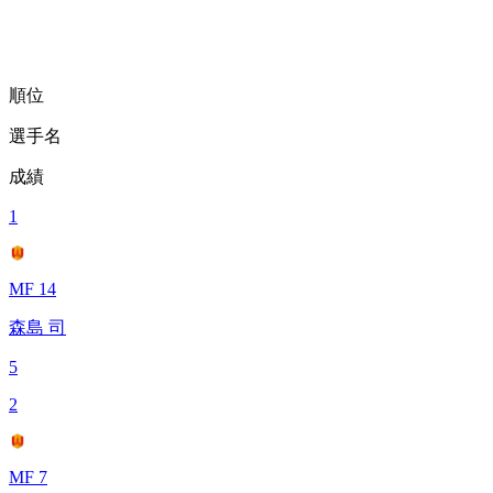
順位
選手名
成績
1
MF 14
森島 司
5
2
MF 7