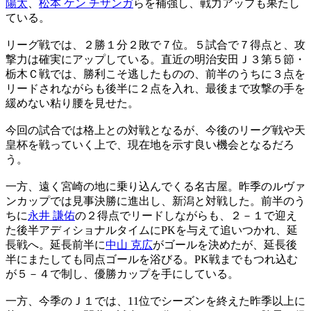
陽太
、
松本 ケン チザンガ
らを補強し、戦力アップも果たし
ている。
リーグ戦では、２勝１分２敗で７位。５試合で７得点と、攻
撃力は確実にアップしている。直近の明治安田Ｊ３第５節・
栃木Ｃ戦では、勝利こそ逃したものの、前半のうちに３点を
リードされながらも後半に２点を入れ、最後まで攻撃の手を
緩めない粘り腰を見せた。
今回の試合では格上との対戦となるが、今後のリーグ戦や天
皇杯を戦っていく上で、現在地を示す良い機会となるだろ
う。
一方、遠く宮崎の地に乗り込んでくる名古屋。昨季のルヴァ
ンカップでは見事決勝に進出し、新潟と対戦した。前半のう
ちに
永井 謙佑
の２得点でリードしながらも、２－１で迎え
た後半アディショナルタイムにPKを与えて追いつかれ、延
長戦へ。延長前半に
中山 克広
がゴールを決めたが、延長後
半にまたしても同点ゴールを浴びる。PK戦までもつれ込む
が５－４で制し、優勝カップを手にしている。
一方、今季のＪ１では、11位でシーズンを終えた昨季以上に