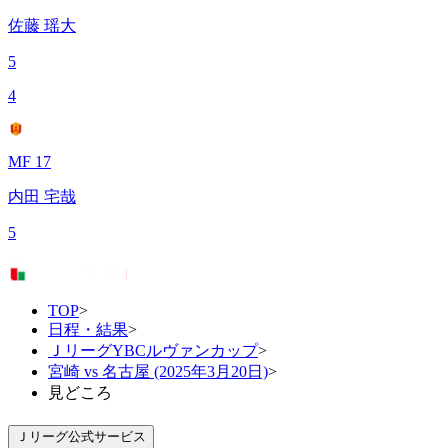
佐藤 瑶大
5
4
MF 17
内田 宅哉
5
TOP
>
日程・結果
>
ＪリーグYBCルヴァンカップ
>
宮崎 vs 名古屋 (2025年3月20日)
>
見どころ
Ｊリーグ公式サービス