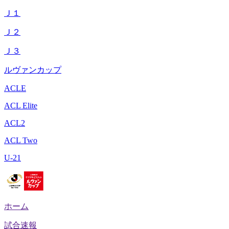
Ｊ１
Ｊ２
Ｊ３
ルヴァンカップ
ACLE
ACL Elite
ACL2
ACL Two
U-21
ホーム
試合速報