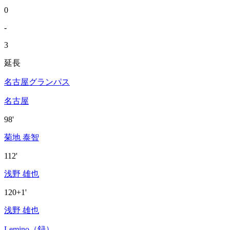
0
-
3
延長
名古屋グランパス
名古屋
98'
菊地 泰智
112'
浅野 雄也
120+1'
浅野 雄也
Lemino（録）