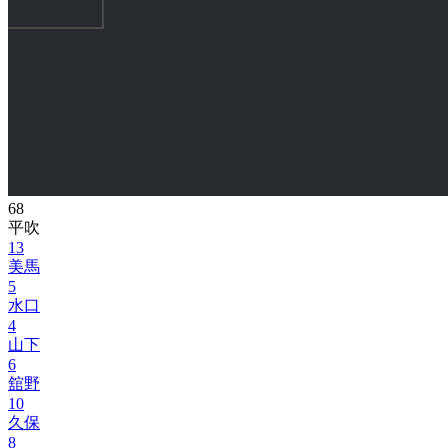
68
平吹
13
美馬
5
水口
4
山下
6
舘野
10
久保
8