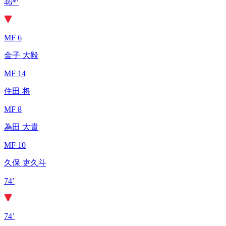
46*’
MF 6
金子 大毅
MF 14
住田 将
MF 8
為田 大貴
MF 10
久保 吏久斗
74’
74’