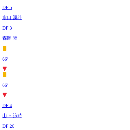
DF 5
水口 湧斗
DF 3
森岡 陸
66’
66’
DF 4
山下 諒時
DF 26