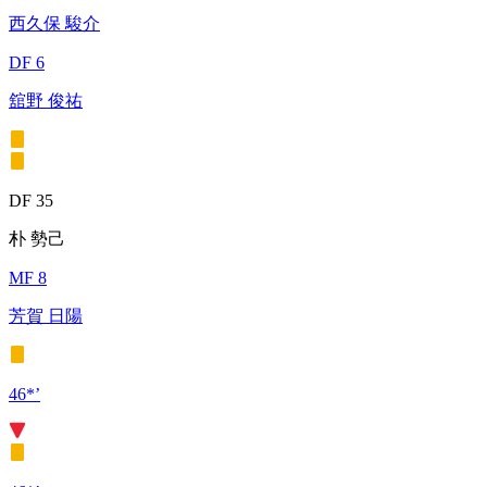
西久保 駿介
DF 6
舘野 俊祐
DF 35
朴 勢己
MF 8
芳賀 日陽
46*’