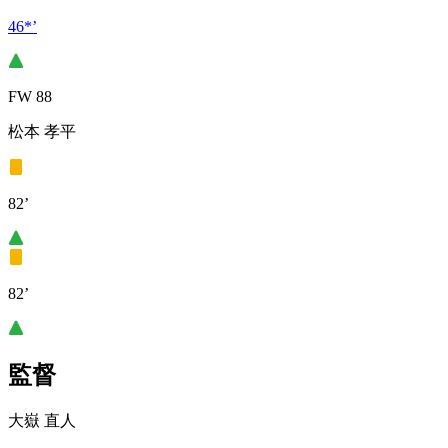
46*’
FW 88
松本 孝平
82’
82’
監督
大嶽 直人