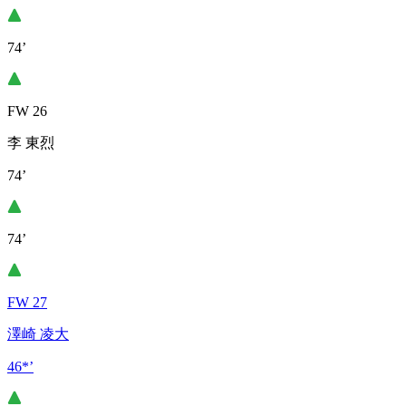
74’
FW 26
李 東烈
74’
74’
FW 27
澤崎 凌大
46*’