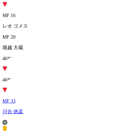
MF 16
レオ ゴメス
MF 20
堀越 大蔵
46*’
46*’
MF 33
川合 徳孟