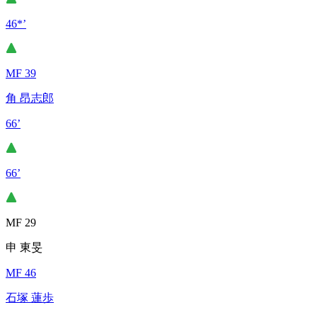
46*’
MF 39
角 昂志郎
66’
66’
MF 29
申 東旻
MF 46
石塚 蓮歩