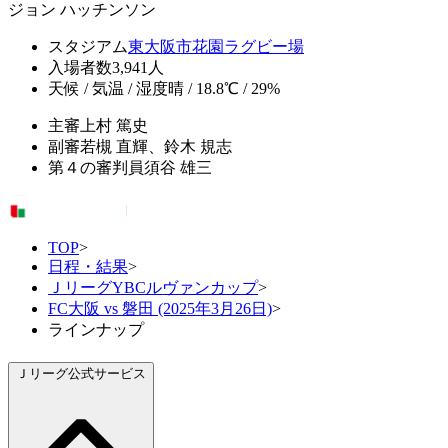
ジョン ハッチンソン
スタジアム
東大阪市花園ラグビー場
入場者数
3,941人
天候 / 気温 / 湿度
晴 / 18.8℃ / 29%
主審
上村 篤史
副審
若槻 直輝、鈴木 規志
第４の審判員
須谷 雄三
TOP
>
日程・結果
>
ＪリーグYBCルヴァンカップ
>
FC大阪 vs 磐田 (2025年3月26日)
>
ラインナップ
Ｊリーグ公式サービス