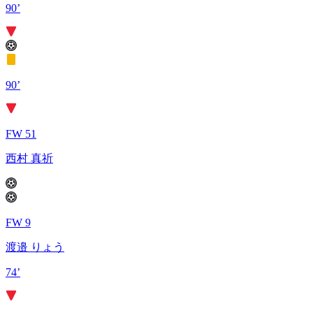
90’
90’
FW 51
西村 真祈
FW 9
渡邉 りょう
74’