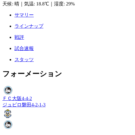
天候
:
晴
｜
気温
:
18.8℃
｜
湿度
:
29%
サマリー
ラインナップ
戦評
試合速報
スタッツ
フォーメーション
ＦＣ大阪
4-4-2
ジュビロ磐田
4-2-1-3