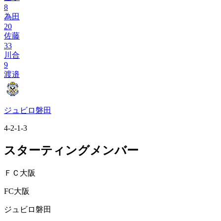
8
為田
20
佐藤
33
川合
9
渡邉
ジュビロ磐田
4-2-1-3
スターティングメンバー
ＦＣ大阪
FC大阪
ジュビロ磐田