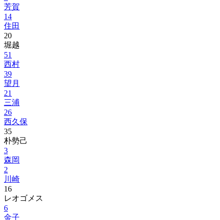
芳賀
14
住田
20
堀越
51
西村
39
望月
21
三浦
26
西久保
35
朴勢己
3
森岡
2
川崎
16
レオゴメス
6
金子