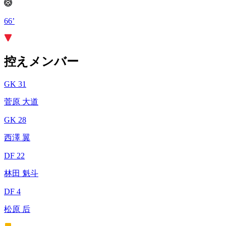
66’
控えメンバー
GK 31
菅原 大道
GK 28
西澤 翼
DF 22
林田 魁斗
DF 4
松原 后