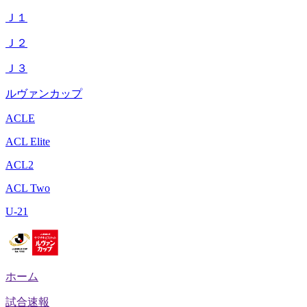
Ｊ１
Ｊ２
Ｊ３
ルヴァンカップ
ACLE
ACL Elite
ACL2
ACL Two
U-21
ホーム
試合速報