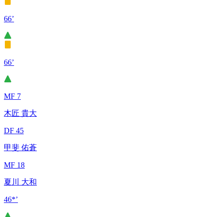
66’
66’
MF 7
木匠 貴大
DF 45
甲斐 佑蒼
MF 18
夏川 大和
46*’