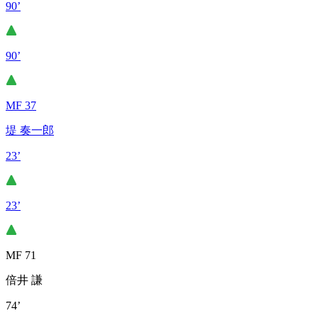
90’
90’
MF 37
堤 奏一郎
23’
23’
MF 71
倍井 謙
74’