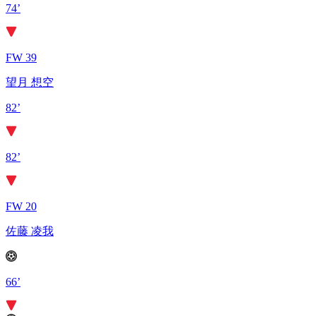
74’
FW 39
望月 想空
82’
82’
FW 20
佐藤 凌我
66’