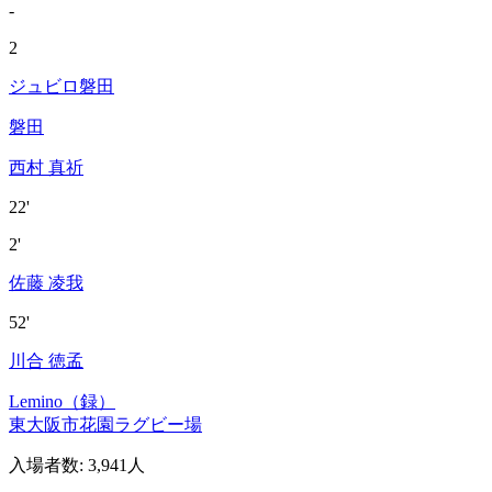
-
2
ジュビロ磐田
磐田
西村 真祈
22'
2'
佐藤 凌我
52'
川合 徳孟
Lemino（録）
東大阪市花園ラグビー場
入場者数
:
3,941人