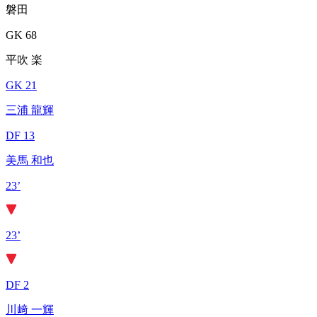
磐田
GK 68
平吹 楽
GK 21
三浦 龍輝
DF 13
美馬 和也
23’
23’
DF 2
川﨑 一輝