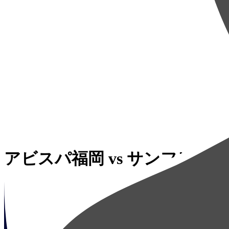
アビスパ福岡
vs
サンフレッチ