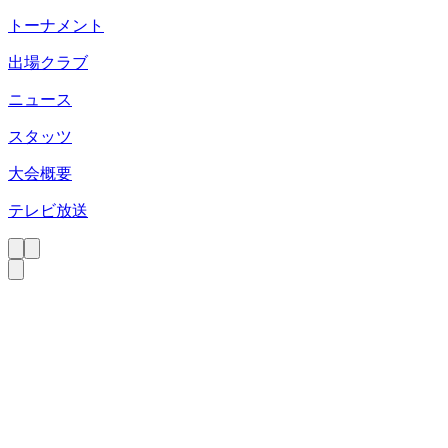
トーナメント
出場クラブ
ニュース
スタッツ
大会概要
テレビ放送