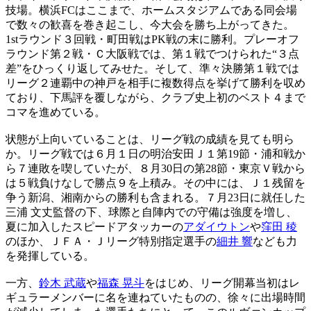
技場。横浜FCはここまで、ホームスタジアムである同会場
で数々の歓喜を巻き起こし、今大会を勝ち上がってきた。
1stラウンド３回戦・町田戦はPK戦の末に勝利。プレーオフ
ラウンド第２戦・Ｃ大阪戦では、第１戦でつけられた“３点
差”をひっくり返してみせた。そして、準々決勝第１戦では
リーグ２連覇中の神戸を相手に複数得点を挙げて勝利を収め
ており、下馬評を覆しながら、クラブ史上初のベスト４まで
コマを進めている。
状態が上向いていることは、リーグ戦の成績を見ても明ら
か。リーグ戦では６月１日の明治安田Ｊ１第19節・浦和戦か
ら７連敗を喫していたが、８月30日の第28節・東京Ｖ戦から
は５戦負けなしで勝点９を上積み。その中には、Ｊ１残留を
争う新潟、湘南からの勝利も含まれる。７月23日に就任した
三浦 文丈監督の下、球際と自陣内での守備は強度を増し、
夏に加入したスピードアタッカーの
アダイウトン
や
窪田 稜
のほか、ＪＦＡ・Ｊリーグ特別指定選手の
細井 響
なども力
を発揮している。
一方、
鈴木 武蔵
や
福森 晃斗
をはじめ、リーグ開幕当初はレ
ギュラーメンバーに名を連ねていたものの、徐々に出場時間