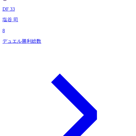
DF 33
塩谷 司
8
デュエル勝利総数