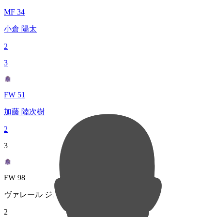
MF 34
小倉 陽太
2
3
FW 51
加藤 陸次樹
2
3
FW 98
ヴァレール ジェルマン
2