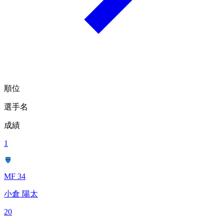
順位
選手名
成績
1
MF 34
小倉 陽太
20