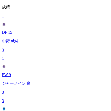
成績
1
DF 15
中野 就斗
3
1
FW 9
ジャーメイン 良
3
3