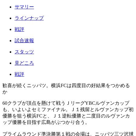
サマリー
ラインナップ
戦評
試合速報
スタッツ
見どころ
戦評
歓喜が続くニッパツ。横浜FCは四度目の好結果をつかめる
か
60クラブが頂点を懸けて戦うＪリーグYBCルヴァンカップ
も、いよいよセミファイナル。Ｊ１残留とルヴァンカップ初
優勝を狙う横浜FCと、Ｊ１逆転優勝と二度目のルヴァンカ
ップ優勝を目指す広島がぶつかり合う。
プライムラウンド準決勝第１戦の会場は、ニッパツ三ツ沢球