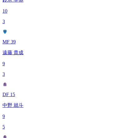
10
3
MF 39
遠藤 貴成
9
3
DF 15
中野 就斗
9
5