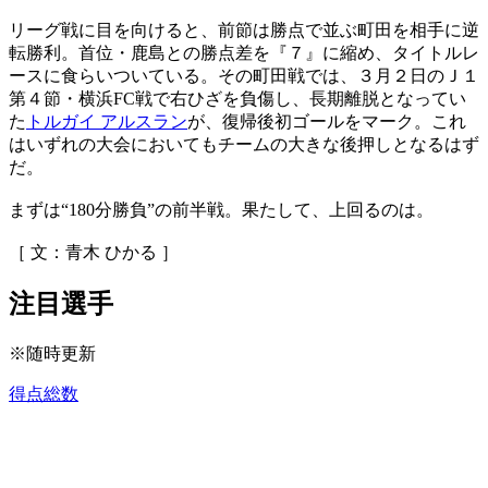
リーグ戦に目を向けると、前節は勝点で並ぶ町田を相手に逆
転勝利。首位・鹿島との勝点差を『７』に縮め、タイトルレ
ースに食らいついている。その町田戦では、３月２日のＪ１
第４節・横浜FC戦で右ひざを負傷し、長期離脱となってい
た
トルガイ アルスラン
が、復帰後初ゴールをマーク。これ
はいずれの大会においてもチームの大きな後押しとなるはず
だ。
まずは“180分勝負”の前半戦。果たして、上回るのは。
［ 文：青木 ひかる ］
注目選手
※随時更新
得点総数