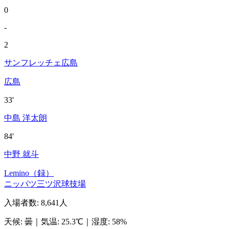
0
-
2
サンフレッチェ広島
広島
33'
中島 洋太朗
84'
中野 就斗
Lemino（録）
ニッパツ三ツ沢球技場
入場者数
:
8,641人
天候
:
曇
｜
気温
:
25.3℃
｜
湿度
:
58%