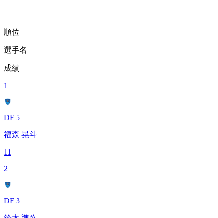
順位
選手名
成績
1
DF 5
福森 晃斗
11
2
DF 3
鈴木 準弥