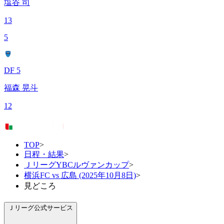
塩谷 司
13
5
DF 5
福森 晃斗
12
TOP
>
日程・結果
>
ＪリーグYBCルヴァンカップ
>
横浜FC vs 広島 (2025年10月8日)
>
見どころ
Ｊリーグ公式サービス