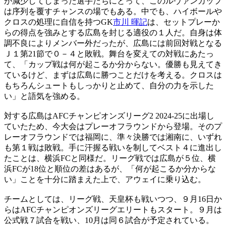
が減少してしまった選手たちにとって、このルヴァンカップ
は序列を覆すチャンスの場でもある。中でも、ハイボールや
クロスの処理に自信を持つGK
市川 暉記
は、セットプレーか
らの得点を強みとする広島を封じる適役の１人だ。自身は体
調不良によりメンバー外だったが、広島には前回対戦となる
Ｊ１第21節で０－４と敗戦。舞台を変えての対戦にあたっ
て、「カップ戦は何が起こるか分からない。優勝も見えてき
ているけど、まずは広島に勝つことだけを考える。クロスは
もちろんシュートもしっかりと止めて、自分の力を示した
い」と語気を強める。
対する広島はAFCチャンピオンズリーグ2 2024-25に出場し
ていたため、今大会はプレーオフラウンドから登場。そのプ
レーオフラウンドでは福岡に、準々決勝では湘南に、いずれ
も第１戦は敗戦。手に汗握る戦いを制してベスト４に進出し
たことは、横浜FCと同様だ。リーグ戦では広島が５位、横
浜FCが18位と順位の差はあるが、「何が起こるか分からな
い」ことを十分に踏まえた上で、アウェイに乗り込む。
チームとしては、リーグ戦、天皇杯も戦いつつ、９月16日か
らはAFCチャンピオンズリーグエリートもスタート。９月は
公式戦７試合を戦い、10月は同６試合が予定されている。