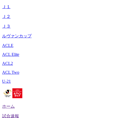
Ｊ１
Ｊ２
Ｊ３
ルヴァンカップ
ACLE
ACL Elite
ACL2
ACL Two
U-21
ホーム
試合速報