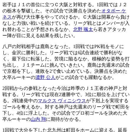
岩手はＪ１の首位に立つＣ大阪と対戦する。1回戦ではＪ２
の栃木を撃破した。その試合で決勝点を決めた
オタボー ケ
ネス
が再び大仕事をやってのけるか。Ｃ大阪は開幕から負け
なしと力強い戦いを続けている。リーグ戦とはメンバーが入
れ替わることが予想されるなか、
北野 颯太
ら若きアタッカ
ー陣が目に見える結果を残したい。
八戸の対戦相手は鹿島となった。1回戦ではPK戦をモノに
し、金沢に勝利した。リーグ戦では6試合連続で勝利がな
く、最下位に転落した。苦境に陥るなか、積極的な姿勢を打
ち出し、Ｊ１チームに挑んでいきたい。鹿島は先週末の試合
で京都を下し、連敗を2で食い止めている。決勝点を決めた
大卒ルーキーの
濃野 公人
がこの試合でも躍動なるか。
2回戦からの参戦となった今治は昨季のＪ１王者の神戸と対
戦する。リーグ戦では現在2連勝中で、3位に順位を上げてい
る。2戦連発中の
マルクス ヴィニシウス
が下剋上を実現する
ゴールを奪えるか。対する神戸は先週末のリーグ戦で町田を
下し、4位に浮上した。その試合でプロ初ゴールを決めた大
卒ルーキーの
山内 翔
に期待がかかる。
1回戦で大分を下した北九州は町田をホームに迎える。延長