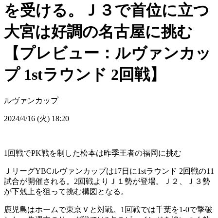
を受ける。Ｊ３で首位に立つ
大宮は好調の名古屋に挑む
【プレビュー：ルヴァンカッ
プ 1stラウンド 2回戦】
ルヴァンカップ
2024/4/16 (火) 18:20
1回戦でPK戦を制した松本は昨季王者の福岡に挑む
ＪリーグYBCルヴァンカップは17日に1stラウンド 2回戦の11
試合が開催される。2回戦よりＪ１勢が登場。Ｊ２、Ｊ３勢
が下剋上を狙って挑む構図となる。
鹿児島はホームで東京Ｖと対戦。1回戦では千葉を1-0で撃破