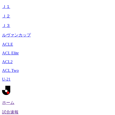
Ｊ１
Ｊ２
Ｊ３
ルヴァンカップ
ACLE
ACL Elite
ACL2
ACL Two
U-21
ホーム
試合速報