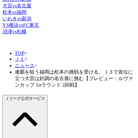
大宮vs名古屋
松本vs福岡
いわきvs新潟
YS横浜vsFC東京
沼津vs札幌
TOP
>
Ｊ１
>
ニュース
>
連覇を狙う福岡は松本の挑戦を受ける。Ｊ３で首位に
立つ大宮は好調の名古屋に挑む【プレビュー：ルヴァ
ンカップ 1stラウンド 2回戦】
Ｊリーグ公式サービス