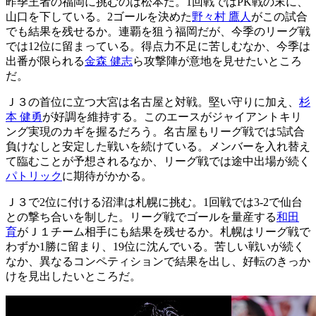
昨季王者の福岡に挑むのは松本だ。1回戦ではPK戦の末に、
山口を下している。2ゴールを決めた
野々村 鷹人
がこの試合
でも結果を残せるか。連覇を狙う福岡だが、今季のリーグ戦
では12位に留まっている。得点力不足に苦しむなか、今季は
出番が限られる
金森 健志
ら攻撃陣が意地を見せたいところ
だ。
Ｊ３の首位に立つ大宮は名古屋と対戦。堅い守りに加え、
杉
本 健勇
が好調を維持する。このエースがジャイアントキリ
ング実現のカギを握るだろう。名古屋もリーグ戦では5試合
負けなしと安定した戦いを続けている。メンバーを入れ替え
て臨むことが予想されるなか、リーグ戦では途中出場が続く
パトリック
に期待がかかる。
Ｊ３で2位に付ける沼津は札幌に挑む。1回戦では3-2で仙台
との撃ち合いを制した。リーグ戦でゴールを量産する
和田
育
がＪ１チーム相手にも結果を残せるか。札幌はリーグ戦で
わずか1勝に留まり、19位に沈んでいる。苦しい戦いが続く
なか、異なるコンペティションで結果を出し、好転のきっか
けを見出したいところだ。