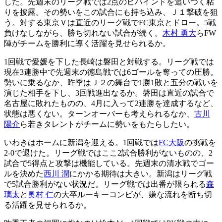
した。先週末のリーグ戦では2点のビハインドを追いつく粘
りを披露。その勢いをこの試合にも持ち込み、Ｊ１撃破を狙
う。対する東京Ｖは直近のリーグ戦でFC東京とドロー。5戦
負けなしながら、勝ち切れない試合が続く。
木村 勇大
らFW
陣がチームを勝利に導く活躍を見せられるか。
1回戦で愛媛を下した長崎は磐田と対戦する。リーグ戦では
現在3連勝中で先週末の徳島戦では6ゴールを奪っての圧勝。
勢いに乗るなか、昨季はＪ２の舞台で1勝1敗と五分の戦いを
演じた相手を下し、3回戦進出なるか。磐田は直近の試合で
名古屋に敗れたものの、4月に入って2連勝を達成するなど、
状態は悪くない。ターンオーバーも考えられるなか、
古川
陽介
ら若きタレントがチームに勢いをもたらしたい。
いわきはホームに新潟を迎える。1回戦では
FC大阪
の挑戦を
2-0で退けた。リーグ戦ではここ2試合勝利がないものの、2
試合で5得点と攻撃は機能している。先週末の清水戦でゴー
ルを決めた
西川 潤
にかかる期待は大きい。新潟はリーグ戦
で5試合勝利がない状況だ。リーグ戦では出番が限られる
森
璃太
と
奥村 仁
の大卒ルーキーコンビが、嫌な流れを断ち切
る活躍を見せられるか。