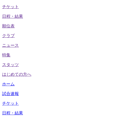
チケット
日程・結果
順位表
クラブ
ニュース
特集
スタッツ
はじめての方へ
ホーム
試合速報
チケット
日程・結果