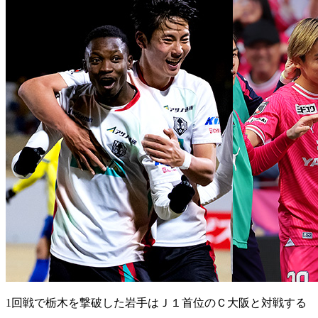
1回戦で栃木を撃破した岩手はＪ１首位のＣ大阪と対戦する