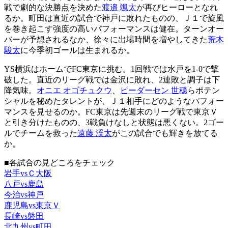
戦で劇的な決勝点を決めた
渡邉 颯太
が再びヒーローとなれ
るか。町田は直近の試合で神戸に敗れたものの、Ｊ１で旋風
を巻き起こす強度の高いパフォーマンスは健在。ターンオー
バーが予想されるなか、徐々に出場時間を増やしてきた
荒木
駿太
に今季初ゴールは生まれるか。
YS横浜はホームでFC東京に挑む。1回戦では水戸を1-0で撃
破した。直近のリーグ戦では金沢に敗れ、2連敗と調子は下
降気味。
オニエ オゴチュクウ
、
ピーダーセン 世穏
らポテン
シャルを秘めたタレントが、Ｊ１相手にどのようなパフォー
マンスを見せるのか。FC東京は先週末のリーグ戦で東京Ｖ
と引き分けたものの、3戦負けなしと状態は悪くない。2ゴー
ルでチームを救った
遠藤 渓太
がこの試合でも輝きを放てる
か。
■各試合の見どころをチェック
岩手vsＣ大阪
八戸vs鹿島
今治vs神戸
鹿児島vs東京Ｖ
長崎vs磐田
北九州vs町田