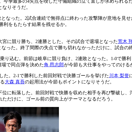
。今季最多の4失点を喫した守備組織の立て直しが求められる
となりそうだ。
敗となった。2試合連続で無得点に終わった攻撃陣が意地を見せ
勝利をもたらす結果を残せるか。
大宮に競り勝ち、2連勝とした。その試合で退場となった
荒木 
敗となった。終了間際の失点で勝ち切れなかっただけに、試合の
乗り込む。前節は岐阜に競り負け、2連敗となった。1-0で勝
壇場で同点弾を決めた
角 昂志郎
が今節も大仕事をやってのける
した。2-1で勝利した前回対戦で決勝ゴールを挙げた
川本 梨誉
いる
大森 真吾
の起用法が今節もポイントになりそうだ。
下位に転落した。前回対戦で快勝を収めた相手を再び撃破し、
れただけに、ゴール前の質向上がテーマとなるだろう。