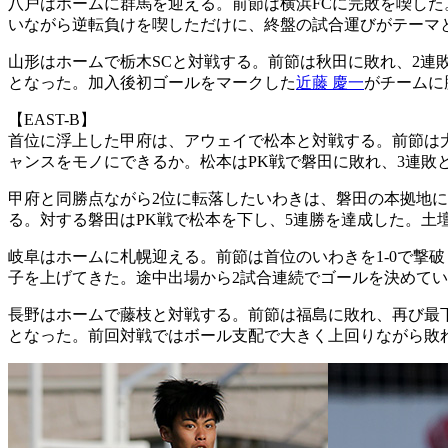
八戸はホームに群馬を迎える。前節は横浜FCに完敗を喫した
いながら逆転負けを喫しただけに、終盤の試合運びがテーマ
山形はホームで栃木SCと対戦する。前節は秋田に敗れ、2連
となった。加入後初ゴールをマークした
近藤 慶一
がチームに
【EAST-B】
首位に浮上した甲府は、アウェイで松本と対戦する。前節は
ャンスをモノにできるか。松本はPK戦で磐田に敗れ、3連
甲府と同勝点ながら2位に転落したいわきは、磐田の本拠地に
る。対する磐田はPK戦で松本を下し、5連勝を達成した。土
岐阜はホームに札幌迎える。前節は首位のいわきを1-0で撃破
子を上げてきた。途中出場から2試合連続でゴールを決めて
長野はホームで藤枝と対戦する。前節は福島に敗れ、再び最
となった。前回対戦ではボール支配で大きく上回りながら敗