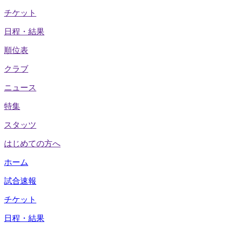
チケット
日程・結果
順位表
クラブ
ニュース
特集
スタッツ
はじめての方へ
ホーム
試合速報
チケット
日程・結果