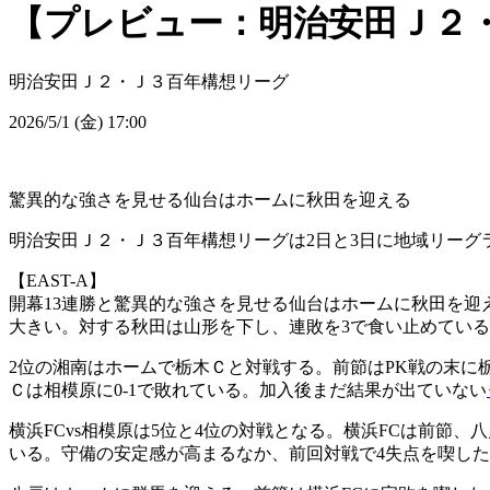
【プレビュー：明治安田Ｊ２・Ｊ
明治安田Ｊ２・Ｊ３百年構想リーグ
2026/5/1 (金) 17:00
驚異的な強さを見せる仙台はホームに秋田を迎える
明治安田Ｊ２・Ｊ３百年構想リーグは2日と3日に地域リーグ
【EAST-A】
開幕13連勝と驚異的な強さを見せる仙台はホームに秋田を迎
大きい。対する秋田は山形を下し、連敗を3で食い止めている
2位の湘南はホームで栃木Ｃと対戦する。前節はPK戦の末に
Ｃは相模原に0-1で敗れている。加入後まだ結果が出ていない
横浜FCvs相模原は5位と4位の対戦となる。横浜FCは前節、
いる。守備の安定感が高まるなか、前回対戦で4失点を喫し