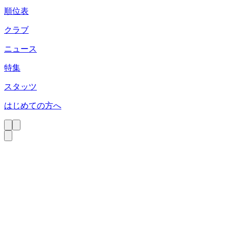
順位表
クラブ
ニュース
特集
スタッツ
はじめての方へ