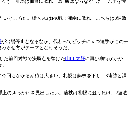
だろう。群馬は仙台に敗れ、3連勝はならなかった。先手を奪
たいところだ。栃木SCはPK戦で湘南に敗れ、こちらは3連敗
翔
が出場停止となるなか、代わってピッチに立つ選手がこのチ
終わらせ方がテーマとなりそうだ。
利した前回対戦で決勝点を挙げた
山口 大輝
に再び期待がかか
か。
に今回もかかる期待は大きい。札幌は藤枝を下し、3連勝と調
浮上のきっかけを見出したい。藤枝は札幌に競り負け、2連敗