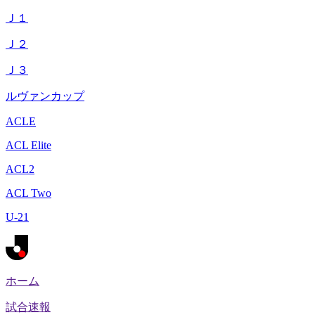
Ｊ１
Ｊ２
Ｊ３
ルヴァンカップ
ACLE
ACL Elite
ACL2
ACL Two
U-21
ホーム
試合速報