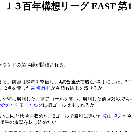
３百年構想リーグ EAST 第1
ラウンドの第14節が開催される。
える。前節は群馬を撃破し、4試合連続で勝点3を手にした。2
。2点を奪った
吉岡 雅和
が今節も結果を残せるか。
栃木SCに勝利した。前節ゴールを奪い、勝利した前回対戦でも
ダヴィド モーベルグ
に初ゴールは生まれるか。
八戸に4-1と快勝を収めた。2ゴールで勝利に導いた
横山 暁之
が今
た相手の攻撃を封じ込めたい。