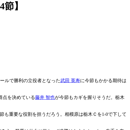
4節】
ゴールで勝利の立役者となった
武田 英寿
に今節もかかる期待は
得点を決めている
藤井 智也
が今節もカギを握りそうだ。栃木
節も重要な役割を担うだろう。相模原は栃木Ｃを1-0で下して