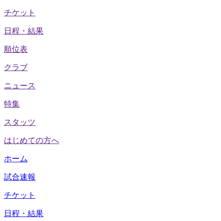
チケット
日程・結果
順位表
クラブ
ニュース
特集
スタッツ
はじめての方へ
ホーム
試合速報
チケット
日程・結果