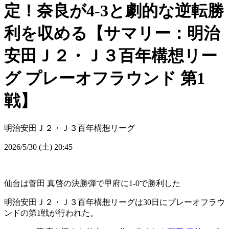
定！奈良が4-3と劇的な逆転勝
利を収める【サマリー：明治
安田Ｊ２・Ｊ３百年構想リー
グ プレーオフラウンド 第1
戦】
明治安田Ｊ２・Ｊ３百年構想リーグ
2026/5/30 (土) 20:45
仙台は菅田 真啓の決勝弾で甲府に1-0で勝利した
明治安田Ｊ２・Ｊ３百年構想リーグは30日にプレーオフラウ
ンドの第1戦が行われた。