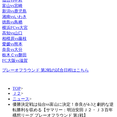
仙台vs甲府
富山vs宮崎
新潟vs鹿児島
湘南vsいわき
徳島vs鳥栖
横浜FCvs大宮
高知vs山口
相模原vs藤枝
愛媛vs熊本
奈良vs大分
栃木Ｃvs磐田
FC大阪vs滋賀
プレーオフラウンド 第2戦の試合日程はこちら
TOP
>
Ｊ２
>
ニュース
>
優勝決定戦は仙台vs富山に決定！奈良が4-3と劇的な逆
転勝利を収める【サマリー：明治安田Ｊ２・Ｊ３百年
構想リーグ プレーオフラウンド 第1戦】