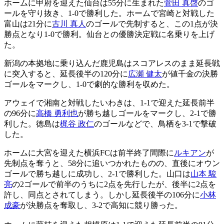
ホームに甲府を迎えた仙台は55分に生まれた
菅田 真啓
のゴ
ールを守り抜き、1-0で勝利した。ホームで宮崎と対戦した
富山は21分に
古川 真人
のゴールで先制すると、この1点が決
勝点となり1-0で勝利。仙台との優勝決定戦に名乗りを上げ
た。
新潟の本拠地に乗り込んだ鹿児島はスコアレスのまま延長戦
に突入すると、延長後半の120分に
広瀬 健太
が値千金の決勝
ゴールをマークし、1-0で劇的な勝利を収めた。
アウェイで湘南と対戦したいわきは、1-1で迎えた延長前半
の96分に
高橋 勇利也
が勝ち越しゴールをマークし、2-1で勝
利した。徳島は
梶谷 政仁
のゴールなどで、鳥栖を3-1で撃破
した。
ホームに大宮を迎えた横浜FCは前半終了間際に
ルキアン
が
先制点を奪うと、58分に追いつかれたものの、直後にオウン
ゴールで勝ち越しに成功し、2-1で勝利した。山口は
山本 駿
亮
の2ゴールで前半のうちに2点を先行したが、後半に2点を
許し、同点とされてしまう。しかし延長後半の106分に
小林
成豪
が決勝点を奪取し、3-2で高知に競り勝った。