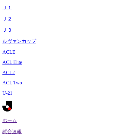
Ｊ１
Ｊ２
Ｊ３
ルヴァンカップ
ACLE
ACL Elite
ACL2
ACL Two
U-21
ホーム
試合速報