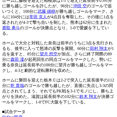
ホームに藤枝を迎えた相模原は1-1で迎えた延長前半の91分
に勝ち越しゴールを許したが、96分に
沖田 空
のゴールで追
いつくと、100分に
武藤 雄樹
が勝ち越しゴールをマーク。さ
らに104分には
常田 克人
が4点目を奪取した。その後に1点を
返されたが4-3で撃ち合いを制した。熊本は62分に生まれた
鹿取 勇斗
のゴールが決勝点となり、1-0で愛媛を下してい
る。
ホームで大分と対戦した奈良は前半のうちに3点を先行され
るも、後半に入って怒涛の反撃を展開。60分に
田村 翔太
が1
点を返すと、85分に
望月 想空
が加点。さらに終了間際の89
分に
森田 凜
が起死回生の同点ゴールをマークした。勢いに
乗る奈良は延長前半の100分に望月が勝ち越しゴールをマー
クし、4-3と劇的な逆転勝利を収めた。
ホームに磐田を迎えた栃木Ｃは2-2で突入した延長後半の112
分に
乾 貴哉
のゴールで勝ち越したが、直後に失点し3-3の同
点とされてしまう。それでもPK戦を3-1でモノにし、勝ち上
がりを決めた。滋賀は延長前半の102分に
鈴木 翔太
が決勝ゴ
ールをマークし、1-0でFC大阪を下している。
■試合データ