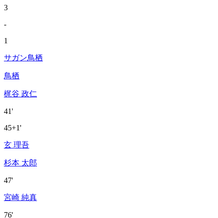
3
-
1
サガン鳥栖
鳥栖
梶谷 政仁
41'
45+1'
玄 理吾
杉本 太郎
47'
宮崎 純真
76'