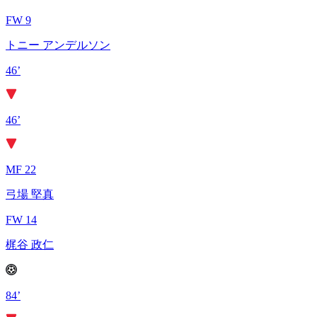
FW 9
トニー アンデルソン
46’
46’
MF 22
弓場 堅真
FW 14
梶谷 政仁
84’