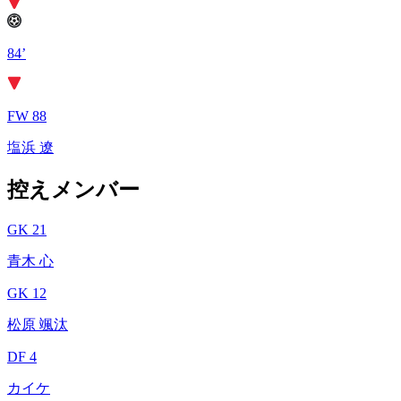
84’
FW 88
塩浜 遼
控えメンバー
GK 21
青木 心
GK 12
松原 颯汰
DF 4
カイケ