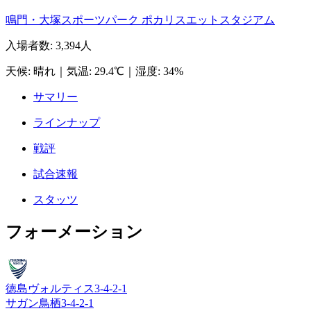
鳴門・大塚スポーツパーク ポカリスエットスタジアム
入場者数
:
3,394人
天候
:
晴れ
｜
気温
:
29.4℃
｜
湿度
:
34%
サマリー
ラインナップ
戦評
試合速報
スタッツ
フォーメーション
徳島ヴォルティス
3-4-2-1
サガン鳥栖
3-4-2-1