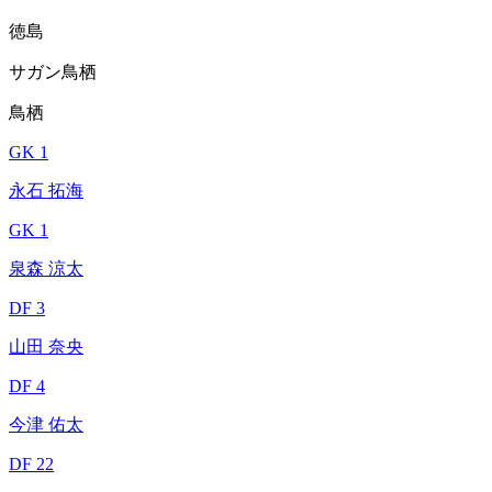
徳島
サガン鳥栖
鳥栖
GK 1
永石 拓海
GK 1
泉森 涼太
DF 3
山田 奈央
DF 4
今津 佑太
DF 22