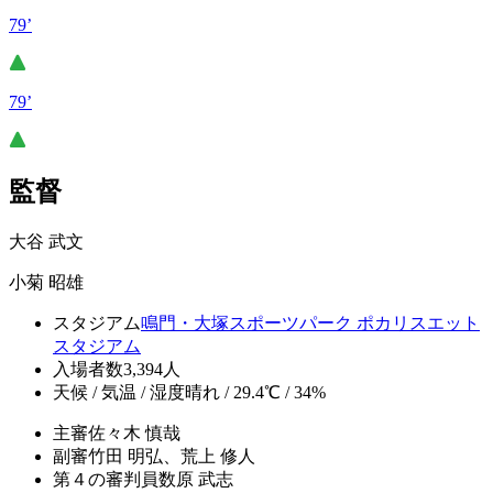
79’
79’
監督
大谷 武文
小菊 昭雄
スタジアム
鳴門・大塚スポーツパーク ポカリスエット
スタジアム
入場者数
3,394人
天候 / 気温 / 湿度
晴れ / 29.4℃ / 34%
主審
佐々木 慎哉
副審
竹田 明弘、荒上 修人
第４の審判員
数原 武志