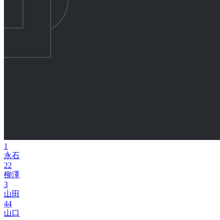
1
永石
22
柳澤
3
山田
44
山口