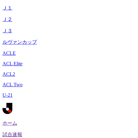
Ｊ１
Ｊ２
Ｊ３
ルヴァンカップ
ACLE
ACL Elite
ACL2
ACL Two
U-21
ホーム
試合速報