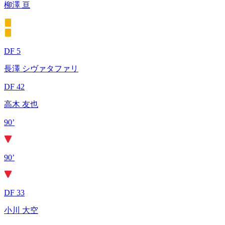
柳澤 亘
DF 5
長澤 シヴァタファリ
DF 42
高木 友也
90’
90’
DF 33
小川 大空