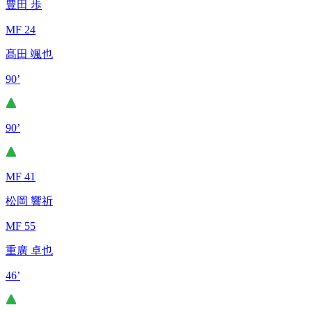
豊田 歩
MF 24
髙田 颯也
90’
90’
MF 41
松岡 響祈
MF 55
重廣 卓也
46’