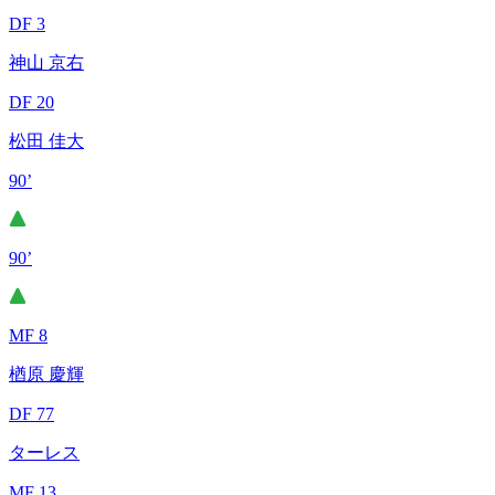
DF 3
神山 京右
DF 20
松田 佳大
90’
90’
MF 8
楢原 慶輝
DF 77
ターレス
MF 13