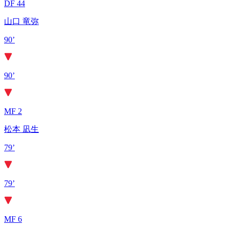
DF 44
山口 竜弥
90’
90’
MF 2
松本 凪生
79’
79’
MF 6