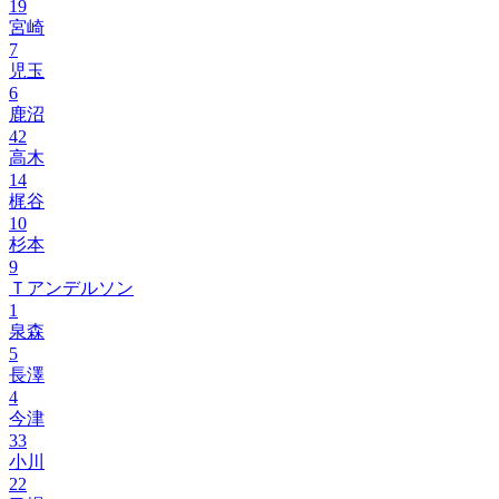
19
宮崎
7
児玉
6
鹿沼
42
高木
14
梶谷
10
杉本
9
Ｔアンデルソン
1
泉森
5
長澤
4
今津
33
小川
22