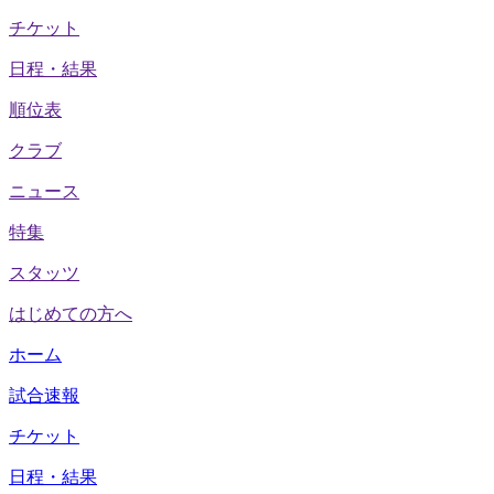
チケット
日程・結果
順位表
クラブ
ニュース
特集
スタッツ
はじめての方へ
ホーム
試合速報
チケット
日程・結果