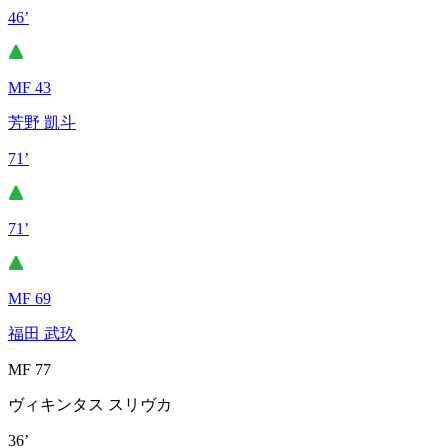
46’
MF 43
芳野 凱斗
71’
71’
MF 69
福田 武玖
MF 77
ヴィキンタス スリヴカ
36’