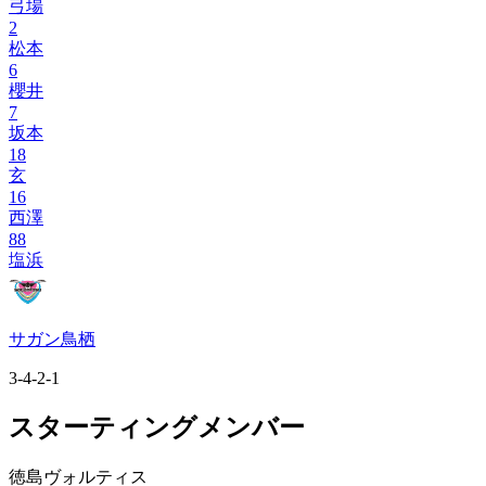
弓場
2
松本
6
櫻井
7
坂本
18
玄
16
西澤
88
塩浜
サガン鳥栖
3-4-2-1
スターティングメンバー
徳島ヴォルティス