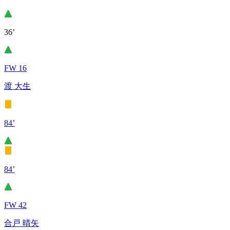
36’
FW 16
渡 大生
84’
84’
FW 42
合戸 晴矢