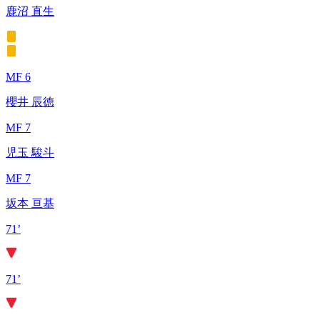
鹿沼 直生
MF 6
櫻井 辰徳
MF 7
児玉 駿斗
MF 7
坂本 亘基
71’
71’