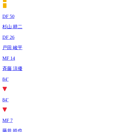
DF 50
杉山 耕二
DF 26
戸田 峻平
MF 14
斉藤 涼優
84’
84’
MF 7
藤井 皓也