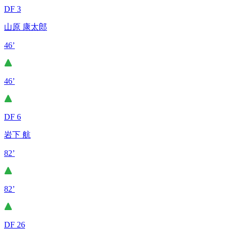
DF 3
山原 康太郎
46’
46’
DF 6
岩下 航
82’
82’
DF 26