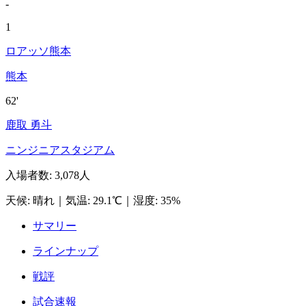
-
1
ロアッソ熊本
熊本
62'
鹿取 勇斗
ニンジニアスタジアム
入場者数
:
3,078人
天候
:
晴れ
｜
気温
:
29.1℃
｜
湿度
:
35%
サマリー
ラインナップ
戦評
試合速報