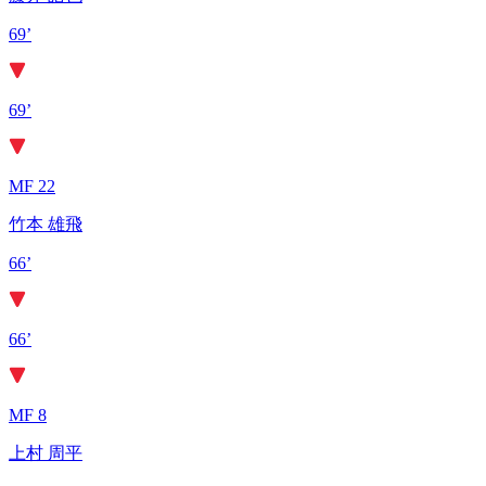
69’
69’
MF 22
竹本 雄飛
66’
66’
MF 8
上村 周平