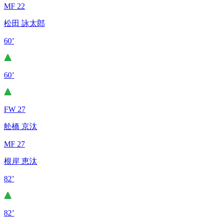
MF 22
松田 詠太郎
60’
60’
FW 27
舩橋 京汰
MF 27
根岸 恵汰
82’
82’