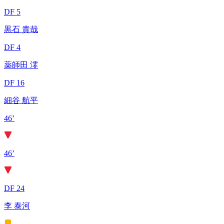
DF 5
黒石 貴哉
DF 4
薬師田 澪
DF 16
細谷 航平
46’
46’
DF 24
李 泰河