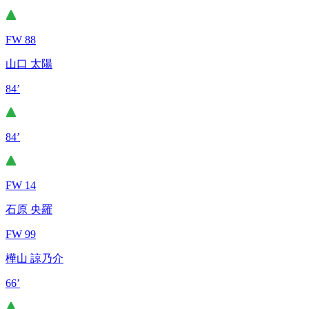
FW 88
山口 太陽
84’
84’
FW 14
石原 央羅
FW 99
樺山 諒乃介
66’