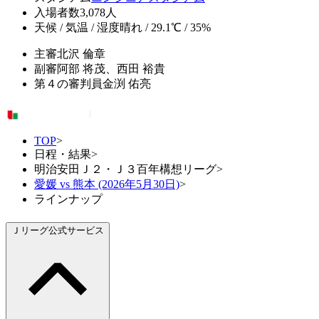
入場者数
3,078人
天候 / 気温 / 湿度
晴れ / 29.1℃ / 35%
主審
北沢 倫章
副審
阿部 将茂、西田 裕貴
第４の審判員
金渕 佑亮
TOP
>
日程・結果
>
明治安田Ｊ２・Ｊ３百年構想リーグ
>
愛媛 vs 熊本 (2026年5月30日)
>
ラインナップ
Ｊリーグ公式サービス