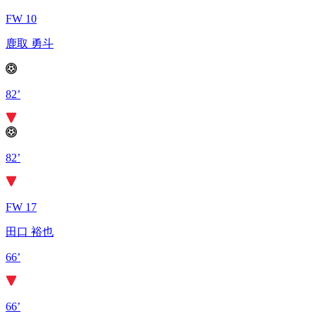
FW 10
鹿取 勇斗
82’
82’
FW 17
田口 裕也
66’
66’