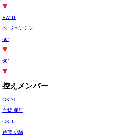
FW 11
ベ ジョンミン
60’
60’
控えメンバー
GK 31
白坂 楓馬
GK 1
佐藤 史騎