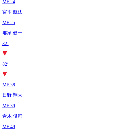
MF 24
宮本 航汰
MF 25
那須 健一
82’
82’
MF 38
日野 翔太
MF 39
青木 俊輔
MF 49