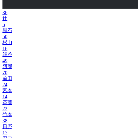
36
辻
5
黒石
50
杉山
16
細谷
49
阿部
70
前田
24
宮本
14
斉藤
22
竹本
38
日野
17