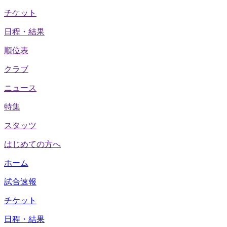
チケット
日程・結果
順位表
クラブ
ニュース
特集
スタッツ
はじめての方へ
ホーム
試合速報
チケット
日程・結果