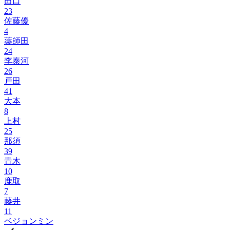
田口
23
佐藤優
4
薬師田
24
李泰河
26
戸田
41
大本
8
上村
25
那須
39
青木
10
鹿取
7
藤井
11
ベジョンミン