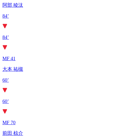
阿部 稜汰
84’
84’
MF 41
大本 祐槻
60’
60’
MF 70
前田 椋介