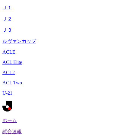
Ｊ１
Ｊ２
Ｊ３
ルヴァンカップ
ACLE
ACL Elite
ACL2
ACL Two
U-21
ホーム
試合速報