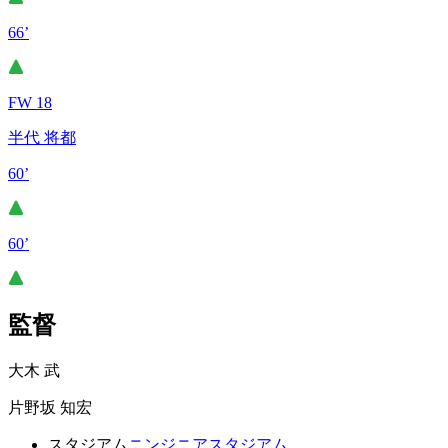
66’
FW 18
半代 将都
60’
60’
監督
大木 武
片野坂 知宏
スタジアム
ニンジニアスタジアム