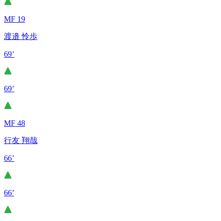
MF 19
渡邉 怜歩
69’
69’
MF 48
行友 翔哉
66’
66’