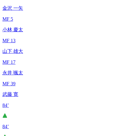
金沢 一矢
MF 5
小林 慶太
MF 13
山下 雄大
MF 17
永井 颯太
MF 39
武藤 寛
84’
84’