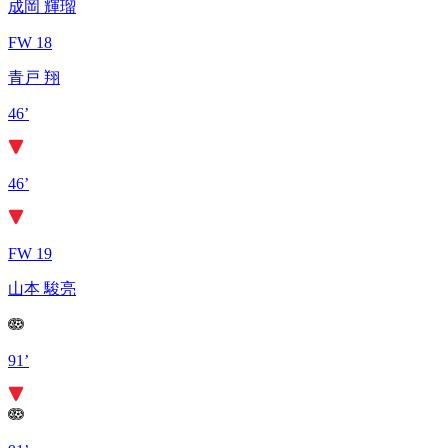
成岡 輝瑠
FW 18
青戸 翔
46’
46’
FW 19
山本 駿亮
91’