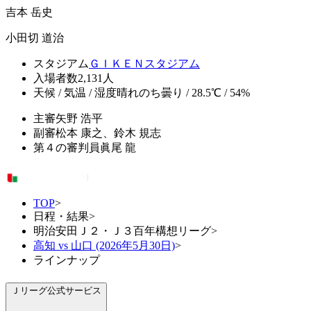
吉本 岳史
小田切 道治
スタジアム
ＧＩＫＥＮスタジアム
入場者数
2,131人
天候 / 気温 / 湿度
晴れのち曇り / 28.5℃ / 54%
主審
矢野 浩平
副審
松本 康之、鈴木 規志
第４の審判員
眞尾 龍
TOP
>
日程・結果
>
明治安田Ｊ２・Ｊ３百年構想リーグ
>
高知 vs 山口 (2026年5月30日)
>
ラインナップ
Ｊリーグ公式サービス