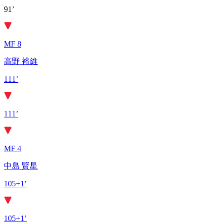
91’
MF 8
高野 裕維
111’
111’
MF 4
中島 賢星
105+1’
105+1’