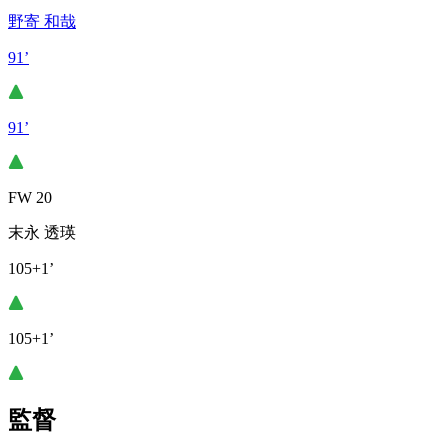
野寄 和哉
91’
91’
FW 20
末永 透瑛
105+1’
105+1’
監督