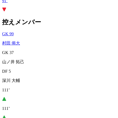
91’
控えメンバー
GK 99
村田 侑大
GK 37
山ノ井 拓己
DF 5
深川 大輔
111’
111’