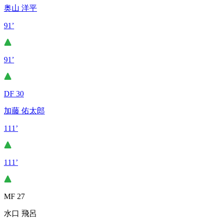
奥山 洋平
91’
91’
DF 30
加藤 佑太郎
111’
111’
MF 27
水口 飛呂