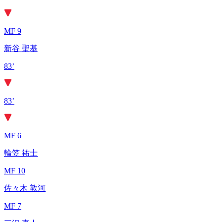
MF 9
新谷 聖基
83’
83’
MF 6
輪笠 祐士
MF 10
佐々木 敦河
MF 7