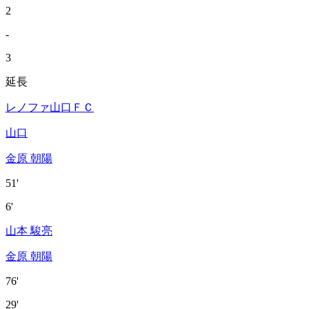
2
-
3
延長
レノファ山口ＦＣ
山口
金原 朝陽
51'
6'
山本 駿亮
金原 朝陽
76'
29'