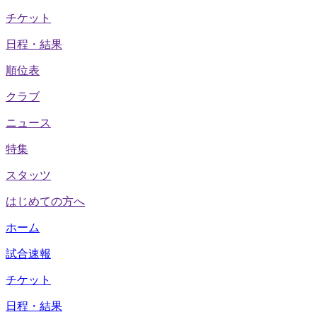
チケット
日程・結果
順位表
クラブ
ニュース
特集
スタッツ
はじめての方へ
ホーム
試合速報
チケット
日程・結果