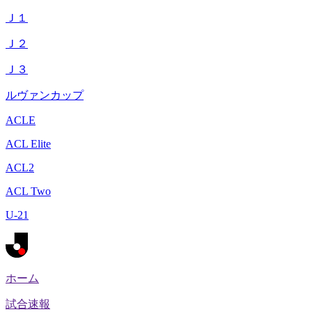
Ｊ１
Ｊ２
Ｊ３
ルヴァンカップ
ACLE
ACL Elite
ACL2
ACL Two
U-21
ホーム
試合速報