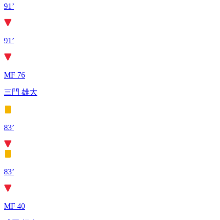
91’
91’
MF 76
三門 雄大
83’
83’
MF 40