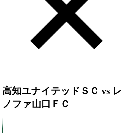
高知ユナイテッドＳＣ
vs
レ
ノファ山口ＦＣ