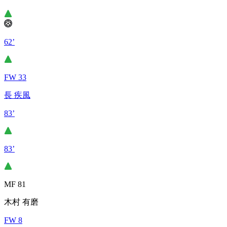
62’
FW 33
長 疾風
83’
83’
MF 81
木村 有磨
FW 8