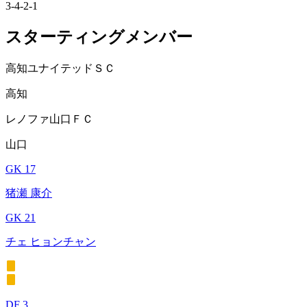
3-4-2-1
スターティングメンバー
高知ユナイテッドＳＣ
高知
レノファ山口ＦＣ
山口
GK 17
猪瀬 康介
GK 21
チェ ヒョンチャン
DF 3