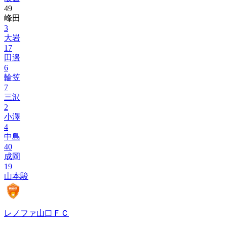
49
峰田
3
大岩
17
田邉
6
輪笠
7
三沢
2
小澤
4
中島
40
成岡
19
山本駿
レノファ山口ＦＣ