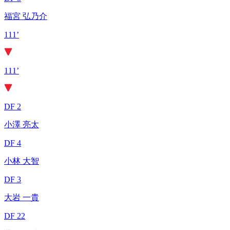
福宮 弘乃介
111’
111’
DF 2
小澤 亮太
DF 4
小林 大智
DF 3
大岩 一貴
DF 22