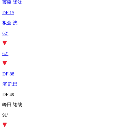
藤森 隆汰
DF 15
板倉 洸
62’
62’
DF 88
濱 託巳
DF 49
峰田 祐哉
91’