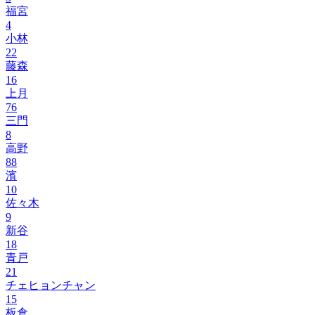
福宮
4
小林
22
藤森
16
上月
76
三門
8
高野
88
濱
10
佐々木
9
新谷
18
青戸
21
チェヒョンチャン
15
板倉