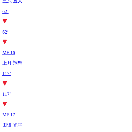
三沢 直人
62’
62’
MF 16
上月 翔聖
117’
117’
MF 17
田邉 光平