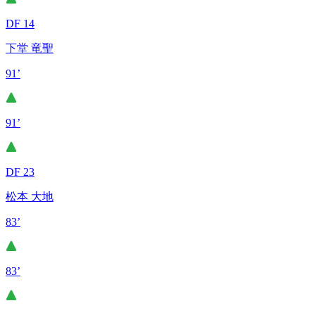
DF 14
下堂 竜聖
91’
91’
DF 23
松本 大地
83’
83’