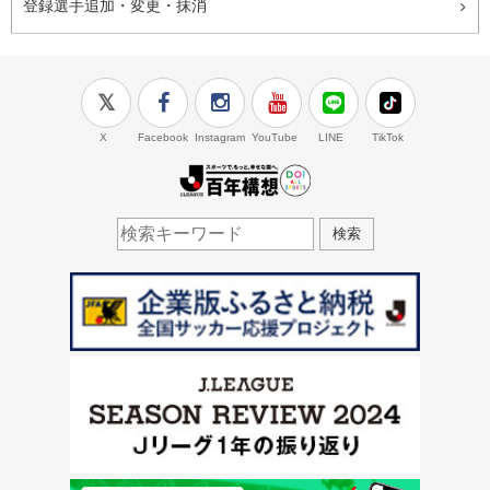
登録選手追加・変更・抹消
X
Facebook
Instagram
YouTube
LINE
TikTok
J.LEAGUE百年構想
検索