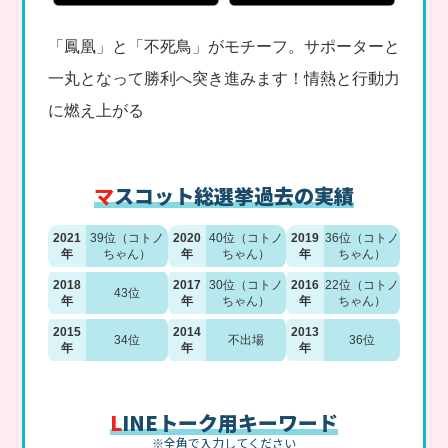
「鳳凰」と「不死鳥」がモチーフ。サポーターと
一丸となって勝利へ突き進みます！情熱と行動力
に燃え上がる
マスコット総選挙過去の実績
2021
39位（コトノ
2020
40位（コトノ
2019
36位（コトノ
年
ちゃん）
年
ちゃん）
年
ちゃん）
2018
2017
30位（コトノ
2016
22位（コトノ
43位
年
年
ちゃん）
年
ちゃん）
2015
2014
2013
34位
不出場
36位
年
年
年
LINEトーク用キーワード
※全角で入力してください