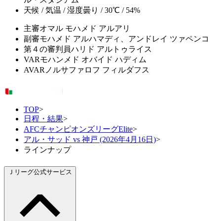
天候 / 気温 / 湿度
曇り / 30℃ / 54%
主審
オマル モハメド アルアリ
副審
モハメド アルハマディ、アンドレイ ツァペンコ
第４の審判員
ハリド アルトゥライス
VAR
モハンメド オバイド ハディム
AVAR
ノルサファロフ フィルダフス
TOP
>
日程・結果
>
AFCチャンピオンズリーグElite
>
アル・サッド vs 神戸 (2026年4月16日)
>
ラインナップ
Ｊリーグ公式サービス