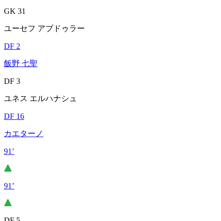
GK 31
ユーセフ アブドゥラー
DF 2
飯野 七聖
DF 3
ユネス エルハナシュ
DF 16
カエターノ
91’
91’
DF 5