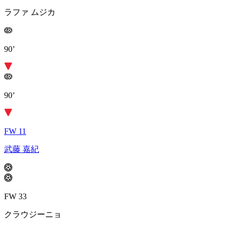
ラファ ムジカ
90’
90’
FW 11
武藤 嘉紀
FW 33
クラウジーニョ