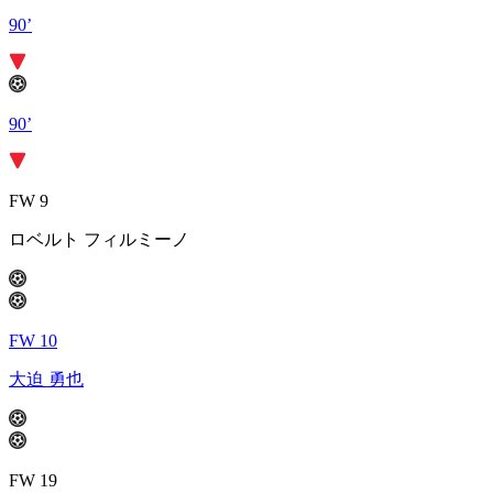
90’
90’
FW 9
ロベルト フィルミーノ
FW 10
大迫 勇也
FW 19