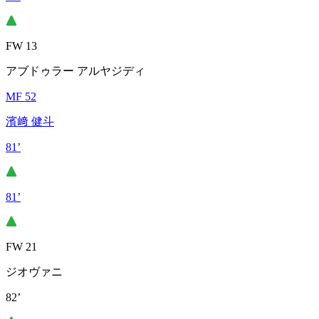
FW 13
アブドゥラー アルヤジディ
MF 52
濱﨑 健斗
81’
81’
FW 21
ジオヴァニ
82’