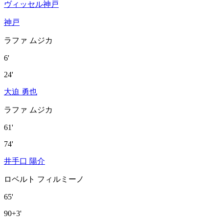
ヴィッセル神戸
神戸
ラファ ムジカ
6'
24'
大迫 勇也
ラファ ムジカ
61'
74'
井手口 陽介
ロベルト フィルミーノ
65'
90+3'