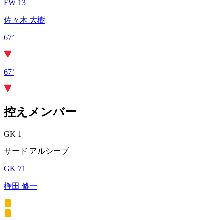
FW 13
佐々木 大樹
67’
67’
控えメンバー
GK 1
サード アルシーブ
GK 71
権田 修一