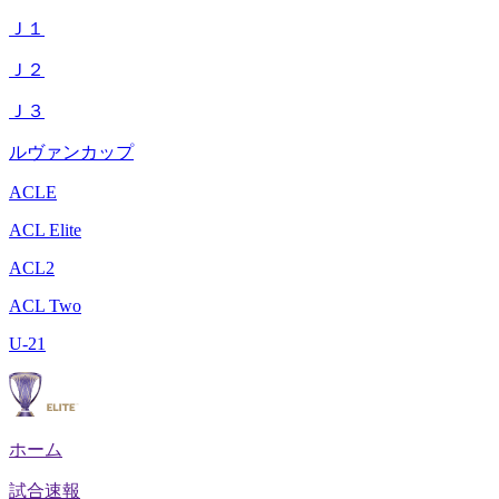
Ｊ１
Ｊ２
Ｊ３
ルヴァンカップ
ACLE
ACL Elite
ACL2
ACL Two
U-21
ホーム
試合速報