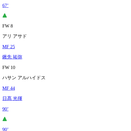
67’
FW 8
アリ アサド
MF 25
鍬先 祐弥
FW 10
ハサン アルハイドス
MF 44
日髙 光揮
90’
90’