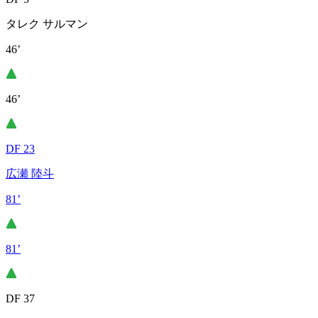
タレク サルマン
46’
46’
DF 23
広瀬 陸斗
81’
81’
DF 37