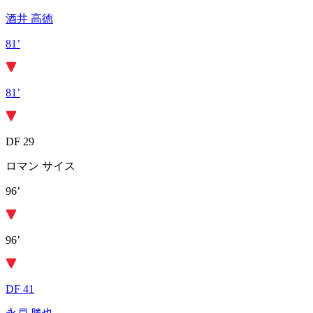
酒井 高徳
81’
81’
DF 29
ロマン サイス
96’
96’
DF 41