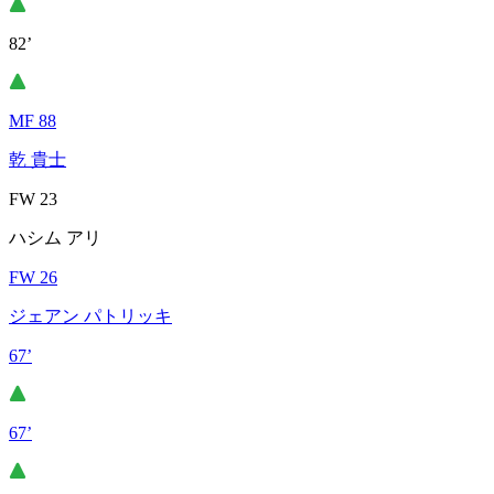
82’
MF 88
乾 貴士
FW 23
ハシム アリ
FW 26
ジェアン パトリッキ
67’
67’