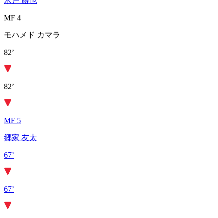
永戸 勝也
MF 4
モハメド カマラ
82’
82’
MF 5
郷家 友太
67’
67’