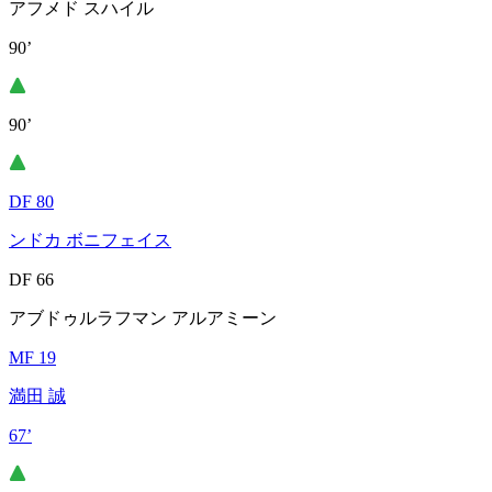
アフメド スハイル
90’
90’
DF 80
ンドカ ボニフェイス
DF 66
アブドゥルラフマン アルアミーン
MF 19
満田 誠
67’