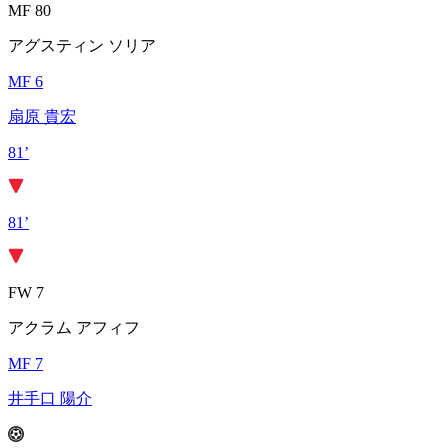
MF 80
アグスティン ソリア
MF 6
扇原 貴宏
81’
81’
FW 7
アクラム アフィフ
MF 7
井手口 陽介