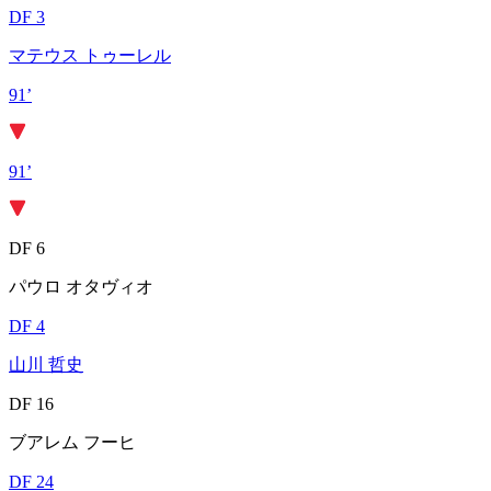
DF 3
マテウス トゥーレル
91’
91’
DF 6
パウロ オタヴィオ
DF 4
山川 哲史
DF 16
ブアレム フーヒ
DF 24