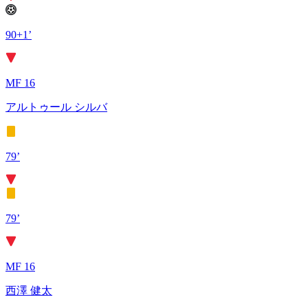
90+1’
MF 16
アルトゥール シルバ
79’
79’
MF 16
西澤 健太