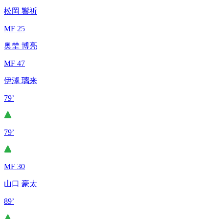
松岡 響祈
MF 25
奥埜 博亮
MF 47
伊澤 璃来
79’
79’
MF 30
山口 豪太
89’