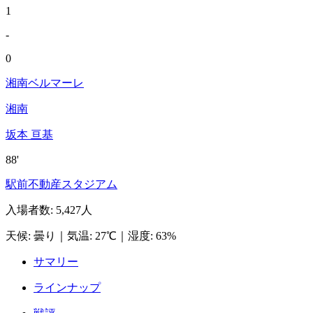
1
-
0
湘南ベルマーレ
湘南
坂本 亘基
88'
駅前不動産スタジアム
入場者数
:
5,427人
天候
:
曇り
｜
気温
:
27℃
｜
湿度
:
63%
サマリー
ラインナップ