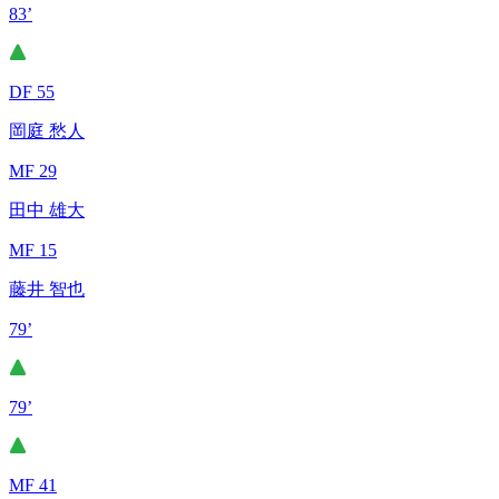
83’
DF 55
岡庭 愁人
MF 29
田中 雄大
MF 15
藤井 智也
79’
79’
MF 41