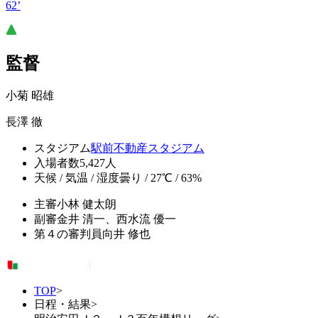
62’
監督
小菊 昭雄
長澤 徹
スタジアム
駅前不動産スタジアム
入場者数
5,427人
天候 / 気温 / 湿度
曇り / 27℃ / 63%
主審
小林 健太朗
副審
金井 清一、西水流 優一
第４の審判員
向井 修也
TOP
>
日程・結果
>