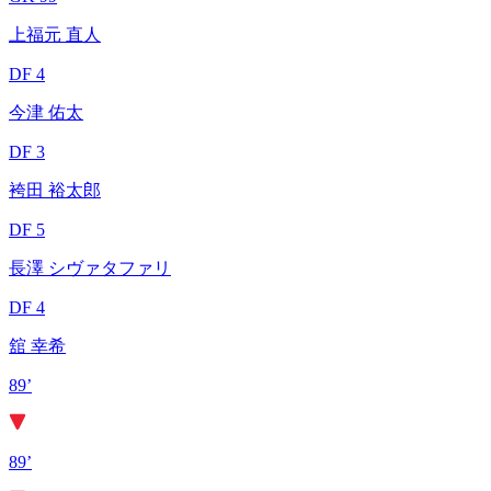
上福元 直人
DF 4
今津 佑太
DF 3
袴田 裕太郎
DF 5
長澤 シヴァタファリ
DF 4
舘 幸希
89’
89’