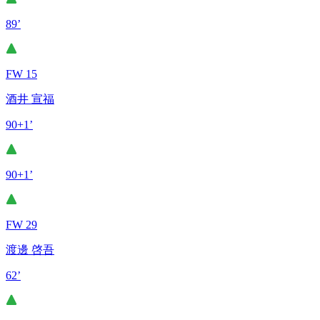
89’
FW 15
酒井 宣福
90+1’
90+1’
FW 29
渡邊 啓吾
62’