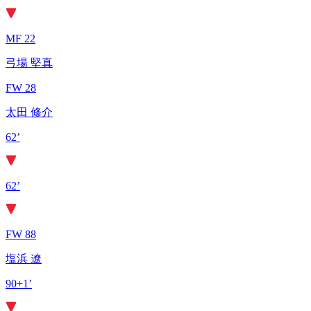
MF 22
弓場 堅真
FW 28
太田 修介
62’
62’
FW 88
塩浜 遼
90+1’