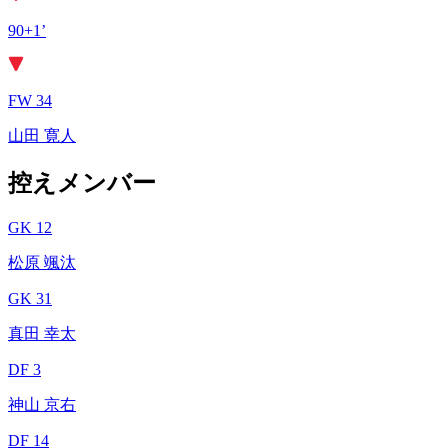
90+1’
FW 34
山田 寛人
控えメンバー
GK 12
松原 颯汰
GK 31
真田 幸太
DF 3
神山 京右
DF 14