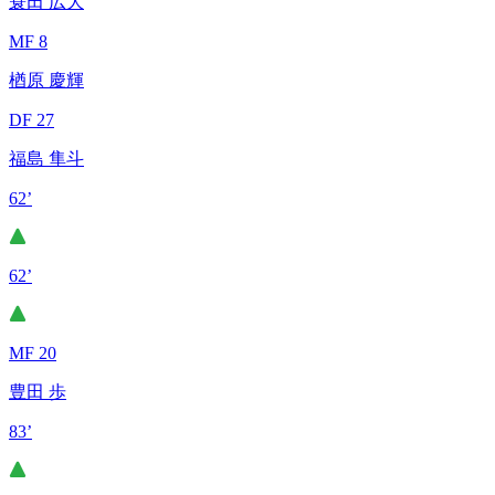
蓑田 広大
MF 8
楢原 慶輝
DF 27
福島 隼斗
62’
62’
MF 20
豊田 歩
83’