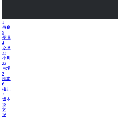
1
泉森
5
長澤
4
今津
33
小川
22
弓場
2
松本
6
櫻井
7
坂本
18
玄
16