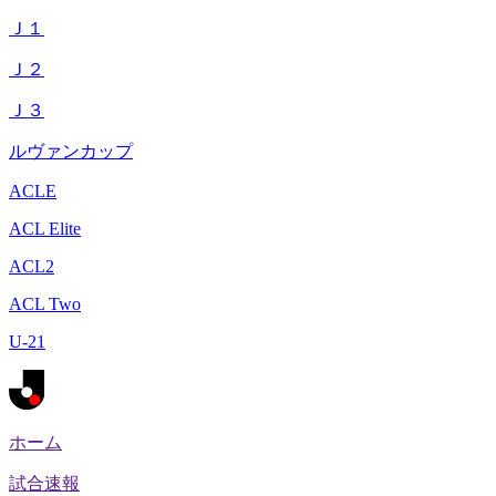
Ｊ１
Ｊ２
Ｊ３
ルヴァンカップ
ACLE
ACL Elite
ACL2
ACL Two
U-21
ホーム
試合速報