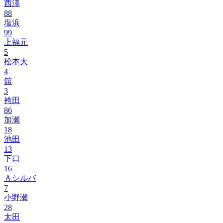
西澤
88
塩浜
99
上福元
5
松本大
4
舘
3
袴田
86
加瀬
18
池田
13
下口
16
Ａシルバ
7
小野瀬
28
太田