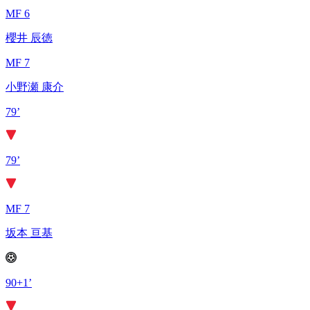
MF 6
櫻井 辰徳
MF 7
小野瀬 康介
79’
79’
MF 7
坂本 亘基
90+1’