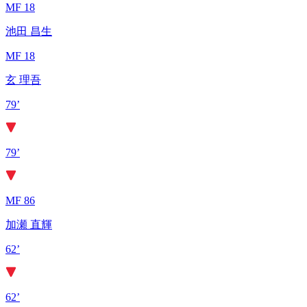
MF 18
池田 昌生
MF 18
玄 理吾
79’
79’
MF 86
加瀬 直輝
62’
62’