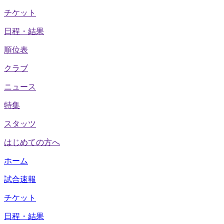
チケット
日程・結果
順位表
クラブ
ニュース
特集
スタッツ
はじめての方へ
ホーム
試合速報
チケット
日程・結果