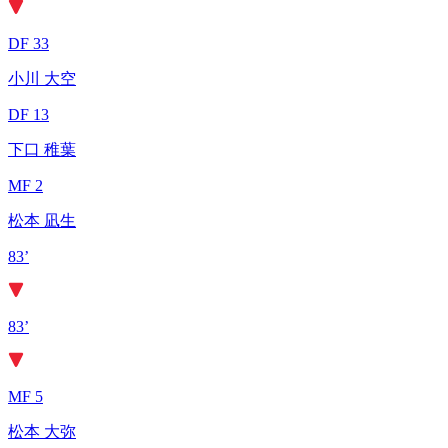
DF 33
小川 大空
DF 13
下口 稚葉
MF 2
松本 凪生
83’
83’
MF 5
松本 大弥