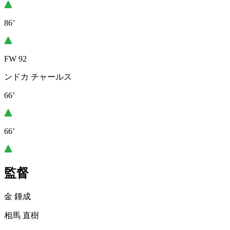
86’
FW 92
ンドカ チャールス
66’
66’
監督
金 鍾成
相馬 直樹