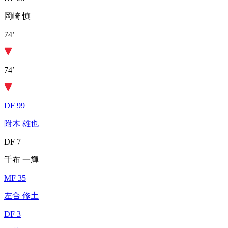
岡崎 慎
74’
74’
DF 99
附木 雄也
DF 7
千布 一輝
MF 35
左合 修土
DF 3