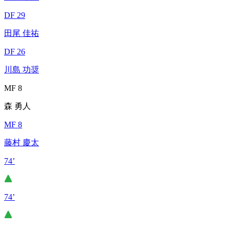
DF 29
田尾 佳祐
DF 26
川島 功奨
MF 8
森 勇人
MF 8
藤村 慶太
74’
74’