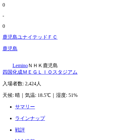
0
-
0
鹿児島ユナイテッドＦＣ
鹿児島
Lemino
ＮＨＫ鹿児島
四国化成ＭＥＧＬＩＯスタジアム
入場者数
:
2,424人
天候
:
晴
｜
気温
:
18.5℃
｜
湿度
:
51%
サマリー
ラインナップ
戦評