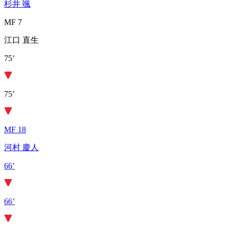
杉井 颯
MF 7
江口 直生
75’
75’
MF 18
河村 慶人
66’
66’