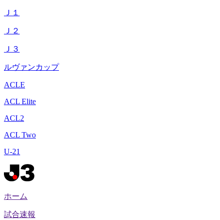
Ｊ１
Ｊ２
Ｊ３
ルヴァンカップ
ACLE
ACL Elite
ACL2
ACL Two
U-21
ホーム
試合速報