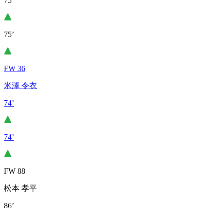
75’
75’
FW 36
米澤 令衣
74’
74’
FW 88
松本 孝平
86’