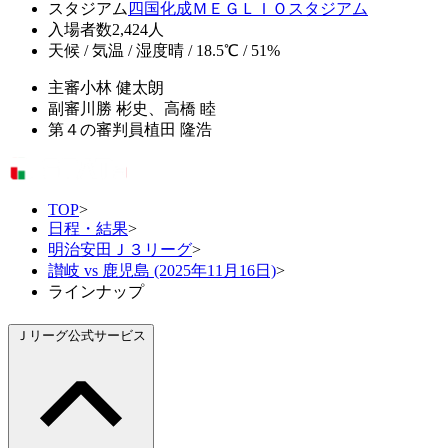
スタジアム
四国化成ＭＥＧＬＩＯスタジアム
入場者数
2,424人
天候 / 気温 / 湿度
晴 / 18.5℃ / 51%
主審
小林 健太朗
副審
川勝 彬史、高橋 睦
第４の審判員
植田 隆浩
TOP
>
日程・結果
>
明治安田Ｊ３リーグ
>
讃岐 vs 鹿児島 (2025年11月16日)
>
ラインナップ
Ｊリーグ公式サービス