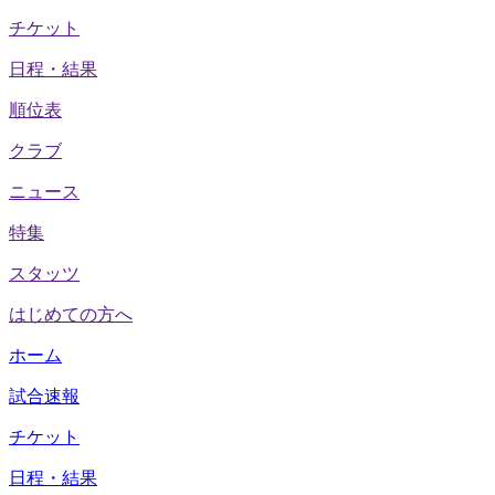
チケット
日程・結果
順位表
クラブ
ニュース
特集
スタッツ
はじめての方へ
ホーム
試合速報
チケット
日程・結果