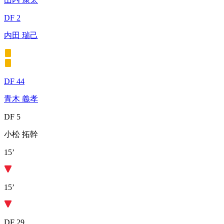
DF 2
内田 瑞己
DF 44
青木 義孝
DF 5
小松 拓幹
15’
15’
DF 29