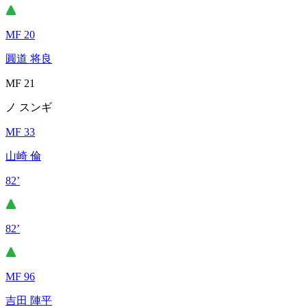
MF 20
圓道 将良
MF 21
ノ スンギ
MF 33
山崎 倫
82’
82’
MF 96
吉田 陣平