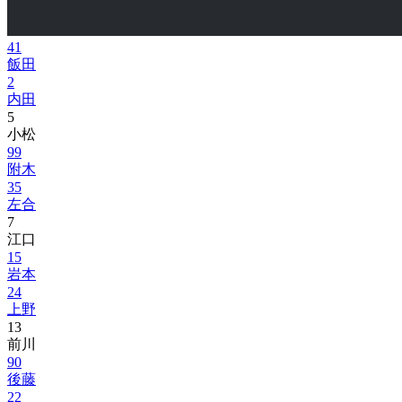
41
飯田
2
内田
5
小松
99
附木
35
左合
7
江口
15
岩本
24
上野
13
前川
90
後藤
22