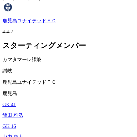
鹿児島ユナイテッドＦＣ
4-4-2
スターティングメンバー
カマタマーレ讃岐
讃岐
鹿児島ユナイテッドＦＣ
鹿児島
GK 41
飯田 雅浩
GK 16
山内 康太