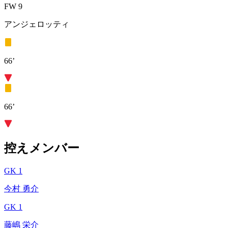
FW 9
アンジェロッティ
66’
66’
控えメンバー
GK 1
今村 勇介
GK 1
藤嶋 栄介