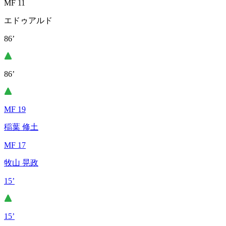
MF 11
エドゥアルド
86’
86’
MF 19
稲葉 修土
MF 17
牧山 晃政
15’
15’