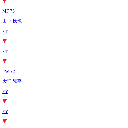
MF 73
田中 稔也
74’
74’
FW 22
大野 耀平
75’
75’