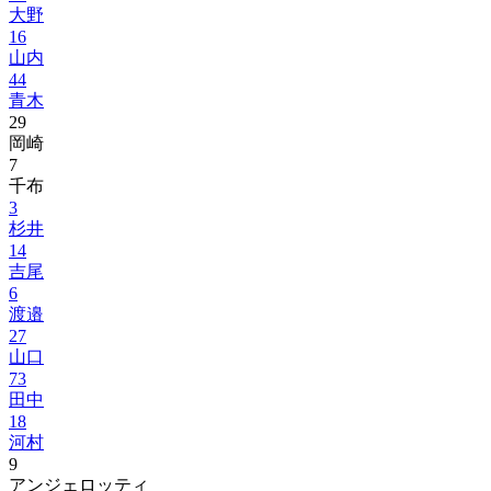
大野
16
山内
44
青木
29
岡崎
7
千布
3
杉井
14
吉尾
6
渡邉
27
山口
73
田中
18
河村
9
アンジェロッティ