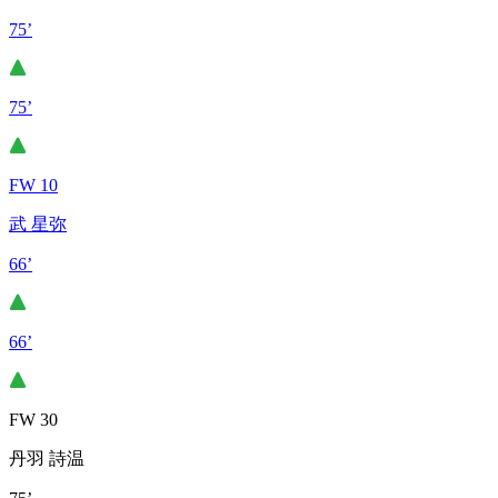
75’
75’
FW 10
武 星弥
66’
66’
FW 30
丹羽 詩温