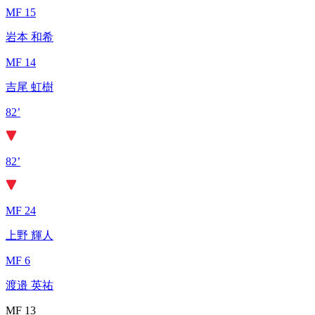
MF 15
岩本 和希
MF 14
吉尾 虹樹
82’
82’
MF 24
上野 輝人
MF 6
渡邉 英祐
MF 13