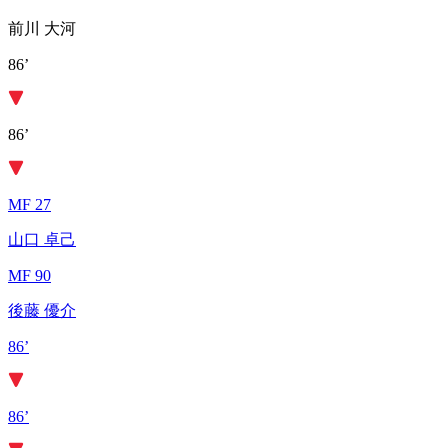
前川 大河
86’
86’
MF 27
山口 卓己
MF 90
後藤 優介
86’
86’