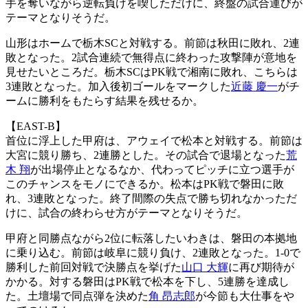
手を奪いながら逆転負けを喫しただけに、終盤の試合運びが
テーマとなりそうだ。
山形はホームで栃木SCと対戦する。前節は秋田に敗れ、2連
敗となった。2試合連続で無得点に終わった攻撃陣が意地を
見せたいところだ。栃木SCはPK戦で湘南に敗れ、こちらは
3連敗となった。加入後初ゴールをマークした
近藤 慶一
がチ
ームに勝利をもたらす結果を残せるか。
【EAST-B】
首位に浮上した甲府は、アウェイで松本と対戦する。前節は
大宮に競り勝ち、2連勝とした。その試合で退場となった
荒
木 翔
が出場停止となるなか、代わってピッチに立つ選手が
このチャンスをモノにできるか。松本はPK戦で磐田に敗
れ、3連敗となった。終了間際の失点で勝ち切れなかっただ
けに、試合の終わらせ方がテーマとなりそうだ。
甲府と同勝点ながら2位に転落したいわきは、磐田の本拠地
に乗り込む。前節は岐阜に競り負け、2連敗となった。1-0で
勝利した前回対戦で決勝点を挙げた
山口 大輝
に再び期待が
かかる。対する磐田はPK戦で松本を下し、5連勝を達成し
た。土壇場で同点弾を決めた
角 昂志郎
が今節も大仕事をや