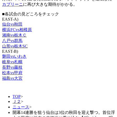
カプリーニ
に再び大きな期待がかかる。
■各試合の見どころをチェック
EAST-A)
仙台vs秋田
横浜FCvs相模原
湘南vs栃木Ｃ
八戸vs群馬
山形vs栃木SC
EAST-B)
磐田vsいわき
岐阜vs札幌
長野vs藤枝
松本vs甲府
福島vs大宮
TOP
>
Ｊ２
>
ニュース
>
開幕14連勝を狙う仙台は3位の秋田を迎え撃つ。首位浮