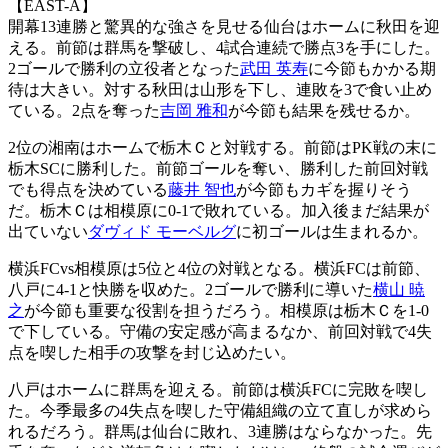
【EAST-A】
開幕13連勝と驚異的な強さを見せる仙台はホームに秋田を迎
える。前節は群馬を撃破し、4試合連続で勝点3を手にした。
2ゴールで勝利の立役者となった
武田 英寿
に今節もかかる期
待は大きい。対する秋田は山形を下し、連敗を3で食い止め
ている。2点を奪った
吉岡 雅和
が今節も結果を残せるか。
2位の湘南はホームで栃木Ｃと対戦する。前節はPK戦の末に
栃木SCに勝利した。前節ゴールを奪い、勝利した前回対戦
でも得点を決めている
藤井 智也
が今節もカギを握りそう
だ。栃木Ｃは相模原に0-1で敗れている。加入後まだ結果が
出ていない
ダヴィド モーベルグ
に初ゴールは生まれるか。
横浜FCvs相模原は5位と4位の対戦となる。横浜FCは前節、
八戸に4-1と快勝を収めた。2ゴールで勝利に導いた
横山 暁
之
が今節も重要な役割を担うだろう。相模原は栃木Ｃを1-0
で下している。守備の安定感が高まるなか、前回対戦で4失
点を喫した相手の攻撃を封じ込めたい。
八戸はホームに群馬を迎える。前節は横浜FCに完敗を喫し
た。今季最多の4失点を喫した守備組織の立て直しが求めら
れるだろう。群馬は仙台に敗れ、3連勝はならなかった。先