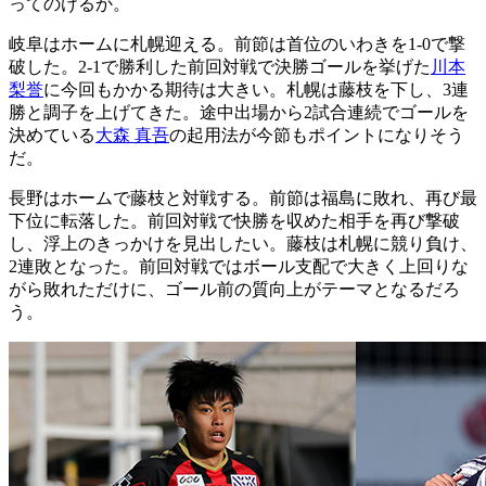
ってのけるか。
岐阜はホームに札幌迎える。前節は首位のいわきを1-0で撃
破した。2-1で勝利した前回対戦で決勝ゴールを挙げた
川本
梨誉
に今回もかかる期待は大きい。札幌は藤枝を下し、3連
勝と調子を上げてきた。途中出場から2試合連続でゴールを
決めている
大森 真吾
の起用法が今節もポイントになりそう
だ。
長野はホームで藤枝と対戦する。前節は福島に敗れ、再び最
下位に転落した。前回対戦で快勝を収めた相手を再び撃破
し、浮上のきっかけを見出したい。藤枝は札幌に競り負け、
2連敗となった。前回対戦ではボール支配で大きく上回りな
がら敗れただけに、ゴール前の質向上がテーマとなるだろ
う。