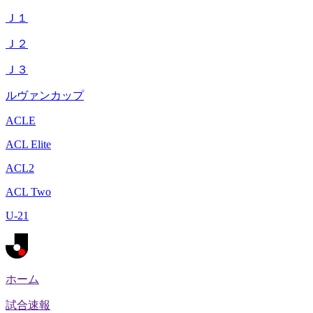
Ｊ１
Ｊ２
Ｊ３
ルヴァンカップ
ACLE
ACL Elite
ACL2
ACL Two
U-21
ホーム
試合速報