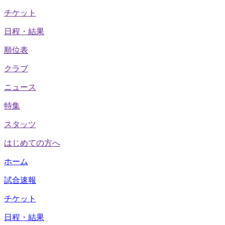
チケット
日程・結果
順位表
クラブ
ニュース
特集
スタッツ
はじめての方へ
ホーム
試合速報
チケット
日程・結果