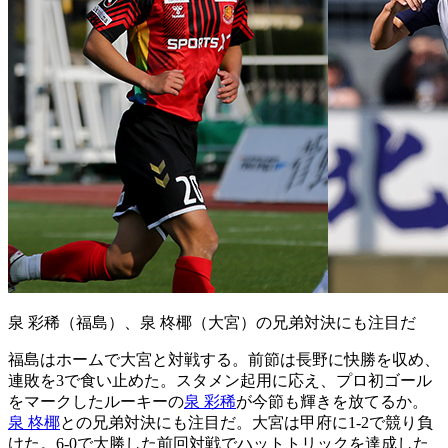
泉 彩稀（福島）、泉 柊椰（大宮）の兄弟対決にも注目だ
福島はホームで大宮と対戦する。前節は長野に快勝を収め、
連敗を3で食い止めた。スタメン起用に応え、プロ初ゴール
をマークしたルーキーの
泉 彩稀
が今節も輝きを放てるか。
泉 柊椰
との兄弟対決にも注目だ。大宮は甲府に1-2で競り負
けた。6-0で大勝した前回対戦でハットトリックを達成した