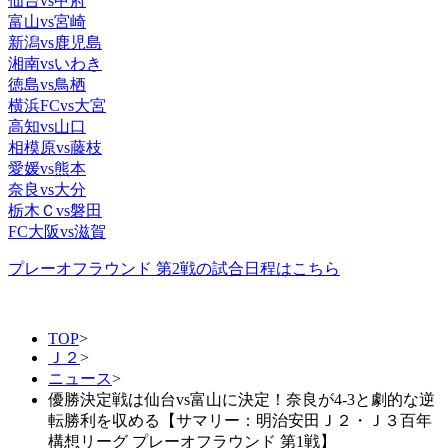
仙台vs甲府
富山vs宮崎
新潟vs鹿児島
湘南vsいわき
徳島vs鳥栖
横浜FCvs大宮
高知vs山口
相模原vs藤枝
愛媛vs熊本
奈良vs大分
栃木Ｃvs磐田
FC大阪vs滋賀
プレーオフラウンド 第2戦の試合日程はこちら
TOP
>
Ｊ２
>
ニュース
>
優勝決定戦は仙台vs富山に決定！奈良が4-3と劇的な逆
転勝利を収める【サマリー：明治安田Ｊ２・Ｊ３百年
構想リーグ プレーオフラウンド 第1戦】