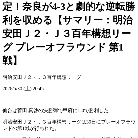
定！奈良が4-3と劇的な逆転勝
利を収める【サマリー：明治
安田Ｊ２・Ｊ３百年構想リー
グ プレーオフラウンド 第1
戦】
明治安田Ｊ２・Ｊ３百年構想リーグ
2026/5/30 (土) 20:45
仙台は菅田 真啓の決勝弾で甲府に1-0で勝利した
明治安田Ｊ２・Ｊ３百年構想リーグは30日にプレーオフラウ
ンドの第1戦が行われた。