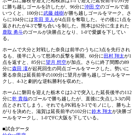
ホームに藤枝を迎えた相模原は1-1で迎えた延長前半の91分
に勝ち越しゴールを許したが、96分に
沖田 空
のゴールで追
いつくと、100分に
武藤 雄樹
が勝ち越しゴールをマーク。さ
らに104分には
常田 克人
が4点目を奪取した。その後に1点を
返されたが4-3で撃ち合いを制した。熊本は62分に生まれた
鹿取 勇斗
のゴールが決勝点となり、1-0で愛媛を下してい
る。
ホームで大分と対戦した奈良は前半のうちに3点を先行され
るも、後半に入って怒涛の反撃を展開。60分に
田村 翔太
が1
点を返すと、85分に
望月 想空
が加点。さらに終了間際の89
分に
森田 凜
が起死回生の同点ゴールをマークした。勢いに
乗る奈良は延長前半の100分に望月が勝ち越しゴールをマー
クし、4-3と劇的な逆転勝利を収めた。
ホームに磐田を迎えた栃木Ｃは2-2で突入した延長後半の112
分に
乾 貴哉
のゴールで勝ち越したが、直後に失点し3-3の同
点とされてしまう。それでもPK戦を3-1でモノにし、勝ち上
がりを決めた。滋賀は延長前半の102分に
鈴木 翔太
が決勝ゴ
ールをマークし、1-0でFC大阪を下している。
■試合データ