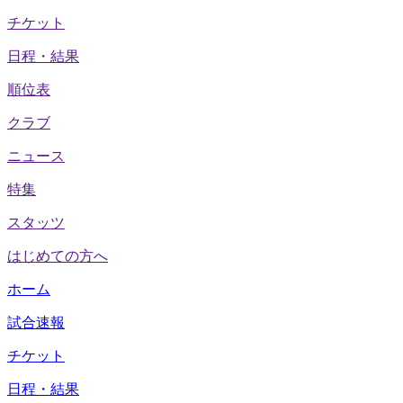
チケット
日程・結果
順位表
クラブ
ニュース
特集
スタッツ
はじめての方へ
ホーム
試合速報
チケット
日程・結果