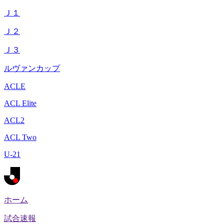
Ｊ１
Ｊ２
Ｊ３
ルヴァンカップ
ACLE
ACL Elite
ACL2
ACL Two
U-21
ホーム
試合速報