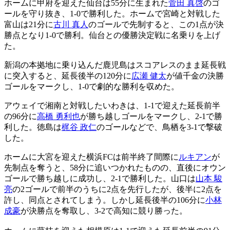
ホームに甲府を迎えた仙台は55分に生まれた
菅田 真啓
のゴ
ールを守り抜き、1-0で勝利した。ホームで宮崎と対戦した
富山は21分に
古川 真人
のゴールで先制すると、この1点が決
勝点となり1-0で勝利。仙台との優勝決定戦に名乗りを上げ
た。
新潟の本拠地に乗り込んだ鹿児島はスコアレスのまま延長戦
に突入すると、延長後半の120分に
広瀬 健太
が値千金の決勝
ゴールをマークし、1-0で劇的な勝利を収めた。
アウェイで湘南と対戦したいわきは、1-1で迎えた延長前半
の96分に
高橋 勇利也
が勝ち越しゴールをマークし、2-1で勝
利した。徳島は
梶谷 政仁
のゴールなどで、鳥栖を3-1で撃破
した。
ホームに大宮を迎えた横浜FCは前半終了間際に
ルキアン
が
先制点を奪うと、58分に追いつかれたものの、直後にオウン
ゴールで勝ち越しに成功し、2-1で勝利した。山口は
山本 駿
亮
の2ゴールで前半のうちに2点を先行したが、後半に2点を
許し、同点とされてしまう。しかし延長後半の106分に
小林
成豪
が決勝点を奪取し、3-2で高知に競り勝った。