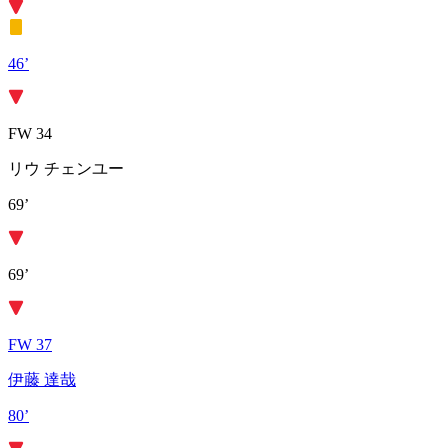
46’
FW 34
リウ チェンユー
69’
69’
FW 37
伊藤 達哉
80’