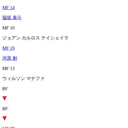
MF 14
脇坂 泰斗
MF 10
ジョアン カルロス テイシェイラ
MF 19
河原 創
MF 13
ウィルソン マナファ
89’
89’