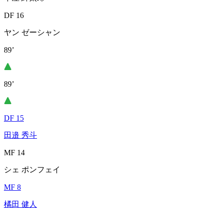
DF 16
ヤン ゼーシャン
89’
89’
DF 15
田邉 秀斗
MF 14
シェ ポンフェイ
MF 8
橘田 健人