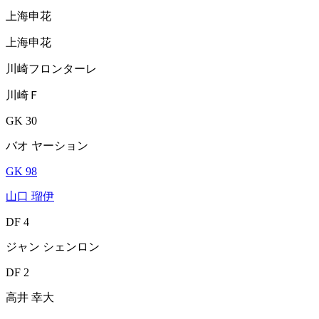
上海申花
上海申花
川崎フロンターレ
川崎Ｆ
GK 30
バオ ヤーション
GK 98
山口 瑠伊
DF 4
ジャン シェンロン
DF 2
高井 幸大