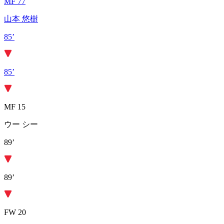
MF 77
山本 悠樹
85’
85’
MF 15
ウー シー
89’
89’
FW 20