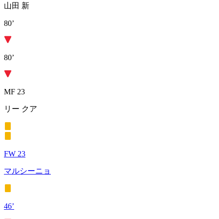
山田 新
80’
80’
MF 23
リー クア
FW 23
マルシーニョ
46’