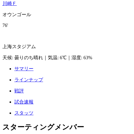
川崎Ｆ
オウンゴール
76'
上海スタジアム
天候
:
曇りのち晴れ
｜
気温
:
6℃
｜
湿度
:
63%
サマリー
ラインナップ
戦評
試合速報
スタッツ
スターティングメンバー