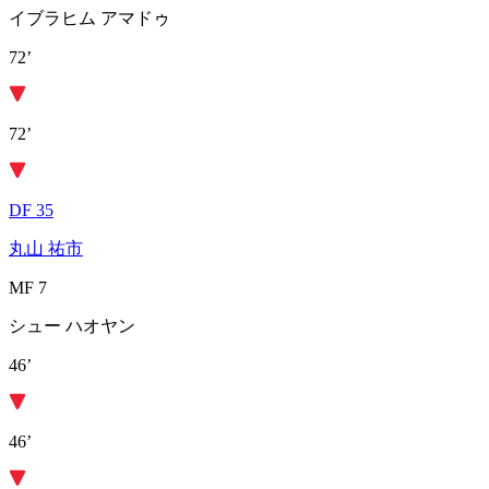
イブラヒム アマドゥ
72’
72’
DF 35
丸山 祐市
MF 7
シュー ハオヤン
46’
46’