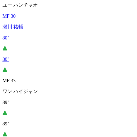
ユー ハンチャオ
MF 30
瀬川 祐輔
80’
80’
MF 33
ワン ハイジャン
89’
89’