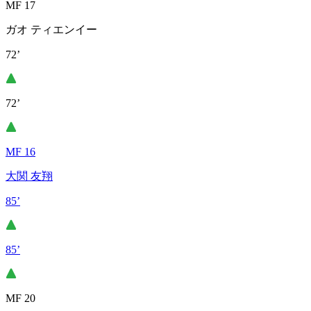
MF 17
ガオ ティエンイー
72’
72’
MF 16
大関 友翔
85’
85’
MF 20