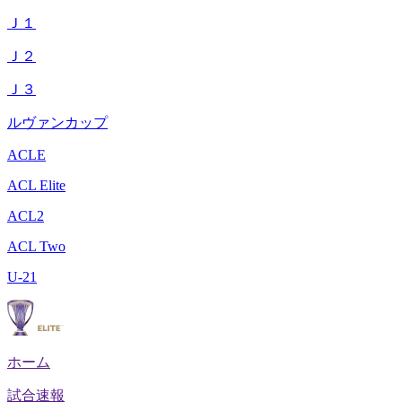
Ｊ１
Ｊ２
Ｊ３
ルヴァンカップ
ACLE
ACL Elite
ACL2
ACL Two
U-21
ホーム
試合速報