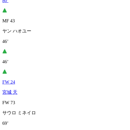
80’
MF 43
ヤン ハオユー
46’
46’
FW 24
宮城 天
FW 73
サウロ ミネイロ
69’