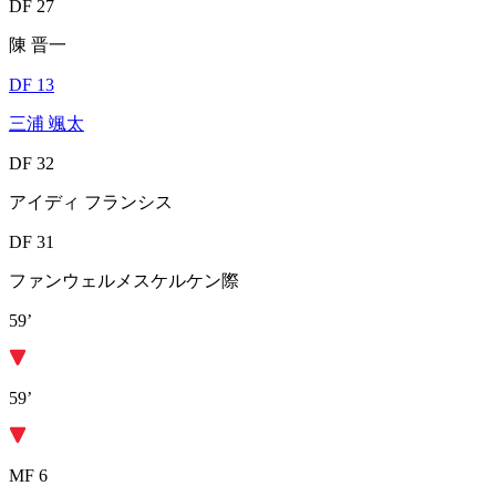
DF 27
陳 晋一
DF 13
三浦 颯太
DF 32
アイディ フランシス
DF 31
ファンウェルメスケルケン際
59’
59’
MF 6