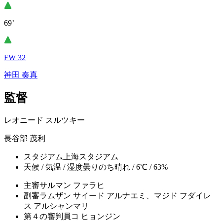
69’
FW 32
神田 奏真
監督
レオニード スルツキー
長谷部 茂利
スタジアム
上海スタジアム
天候 / 気温 / 湿度
曇りのち晴れ / 6℃ / 63%
主審
サルマン ファラヒ
副審
ラムザン サイード アルナエミ、マジド フダイレ
ス アルシャンマリ
第４の審判員
コ ヒョンジン