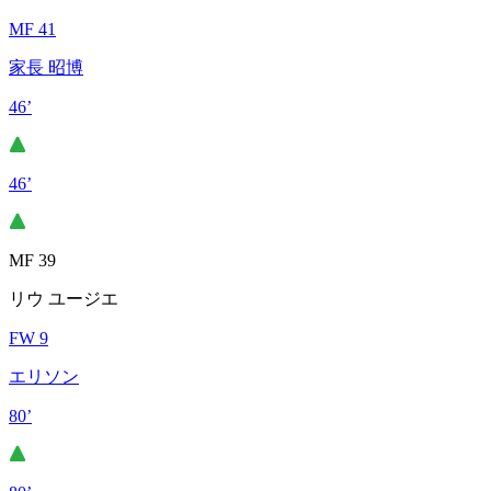
MF 41
家長 昭博
46’
46’
MF 39
リウ ユージエ
FW 9
エリソン
80’