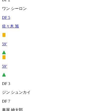
ワン シーロン
DF 5
佐々木 旭
59’
59’
DF 3
ジン シュンカイ
DF 7
車屋 紳太郎