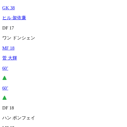
GK 38
ヒル 袈依廉
DF 17
ワン ドンシェン
MF 18
菅 大輝
60’
60’
DF 18
ハン ポンフェイ