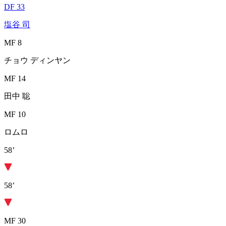
DF 33
塩谷 司
MF 8
チョウ ディンヤン
MF 14
田中 聡
MF 10
ロムロ
58’
58’
MF 30