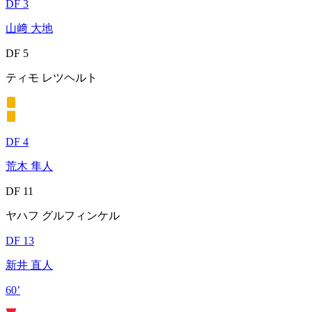
DF 3
山﨑 大地
DF 5
ティモ レツヘルト
DF 4
荒木 隼人
DF 11
ヤハフ グルフィンケル
DF 13
新井 直人
60’