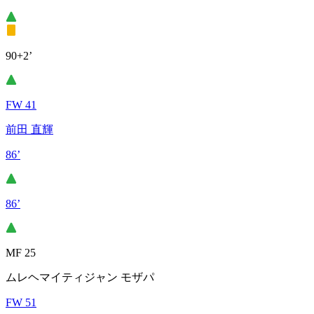
90+2’
FW 41
前田 直輝
86’
86’
MF 25
ムレヘマイティジャン モザパ
FW 51