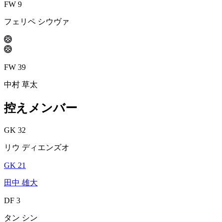
FW 9
フェリペ シウヴァ
FW 39
中村 草太
控えメンバー
GK 32
リウ ディエンズオ
GK 21
田中 雄大
DF 3
タン シン