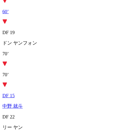
60’
DF 19
ドン ヤンフォン
70’
70’
DF 15
中野 就斗
DF 22
リー ヤン