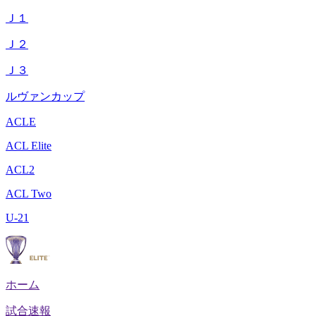
Ｊ１
Ｊ２
Ｊ３
ルヴァンカップ
ACLE
ACL Elite
ACL2
ACL Two
U-21
ホーム
試合速報