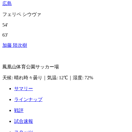
広島
フェリペ シウヴァ
54'
63'
加藤 陸次樹
鳳凰山体育公園サッカー場
天候
:
晴れ時々曇り
｜
気温
:
12℃
｜
湿度
:
72%
サマリー
ラインナップ
戦評
試合速報