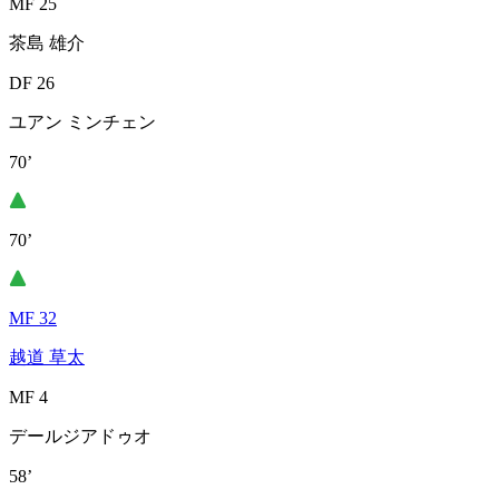
MF 25
茶島 雄介
DF 26
ユアン ミンチェン
70’
70’
MF 32
越道 草太
MF 4
デールジアドゥオ
58’