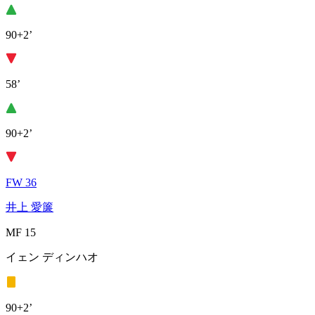
90+2’
58’
90+2’
FW 36
井上 愛簾
MF 15
イェン ディンハオ
90+2’