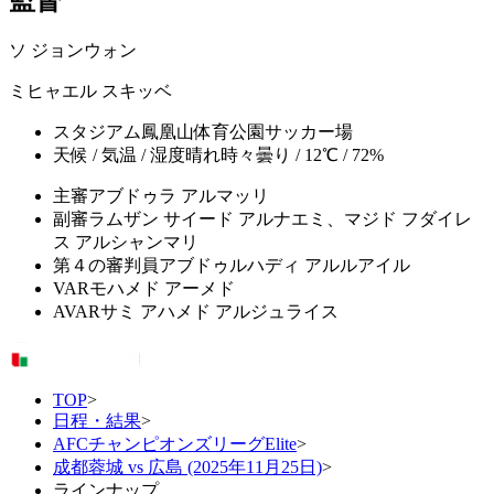
監督
ソ ジョンウォン
ミヒャエル スキッベ
スタジアム
鳳凰山体育公園サッカー場
天候 / 気温 / 湿度
晴れ時々曇り / 12℃ / 72%
主審
アブドゥラ アルマッリ
副審
ラムザン サイード アルナエミ、マジド フダイレ
ス アルシャンマリ
第４の審判員
アブドゥルハディ アルルアイル
VAR
モハメド アーメド
AVAR
サミ アハメド アルジュライス
TOP
>
日程・結果
>
AFCチャンピオンズリーグElite
>
成都蓉城 vs 広島 (2025年11月25日)
>
ラインナップ