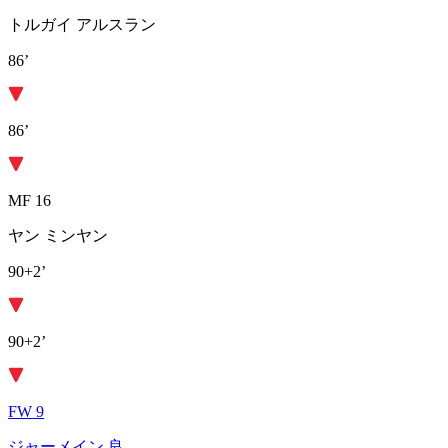
トルガイ アルスラン
86’
86’
MF 16
ヤン ミンヤン
90+2’
90+2’
FW 9
ジャーメイン 良