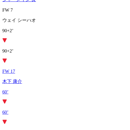
FW 7
ウェイ シーハオ
90+2’
90+2’
FW 17
木下 康介
60’
60’