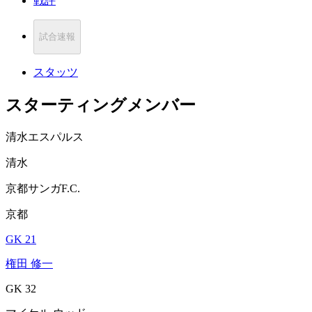
戦評
試合速報
スタッツ
スターティングメンバー
清水エスパルス
清水
京都サンガF.C.
京都
GK 21
権田 修一
GK 32