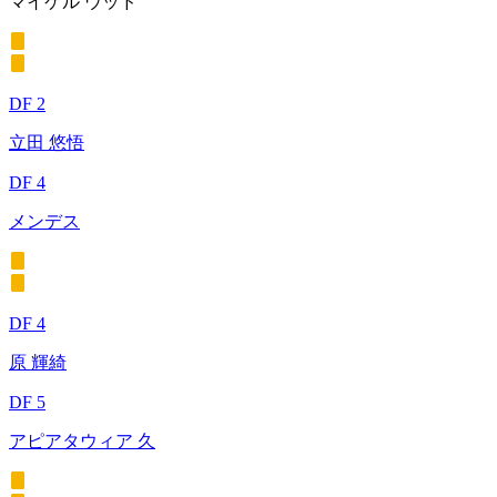
マイケル ウッド
DF 2
立田 悠悟
DF 4
メンデス
DF 4
原 輝綺
DF 5
アピアタウィア 久