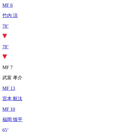
MF 6
竹内 涼
78’
78’
MF 7
武富 孝介
MF 13
宮本 航汰
MF 10
福岡 慎平
65’