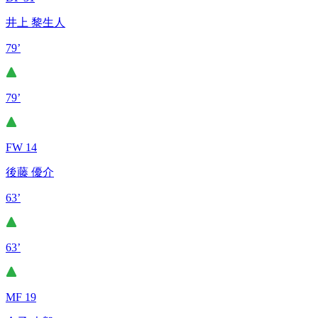
井上 黎生人
79’
79’
FW 14
後藤 優介
63’
63’
MF 19