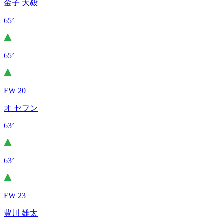
金子 大毅
65’
65’
FW 20
オ セフン
63’
63’
FW 23
豊川 雄太