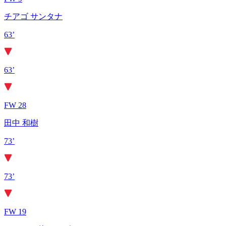
チアゴ サンタナ
63’
63’
FW 28
田中 和樹
73’
73’
FW 19