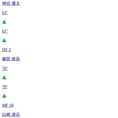
神谷 優太
63’
63’
DF 3
麻田 将吾
79’
79’
MF 18
白崎 凌兵