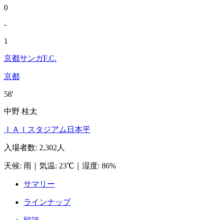
0
-
1
京都サンガF.C.
京都
58'
中野 桂太
ＩＡＩスタジアム日本平
入場者数
:
2,302人
天候
:
雨
｜
気温
:
23℃
｜
湿度
:
86%
サマリー
ラインナップ