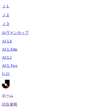
Ｊ１
Ｊ２
Ｊ３
ルヴァンカップ
ACLE
ACL Elite
ACL2
ACL Two
U-21
ホーム
試合速報