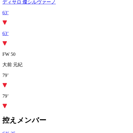
ディサロ 燦シルヴァーノ
63’
63’
FW 50
大前 元紀
79’
79’
控えメンバー