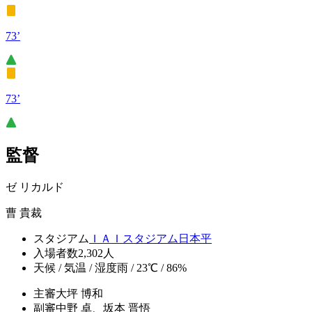
73’
73’
監督
ゼ リカルド
曹 貴裁
スタジアム
ＩＡＩスタジアム日本平
入場者数
2,302人
天候 / 気温 / 湿度
雨 / 23℃ / 86%
主審
大坪 博和
副審
中野 卓、坂本 晋悟