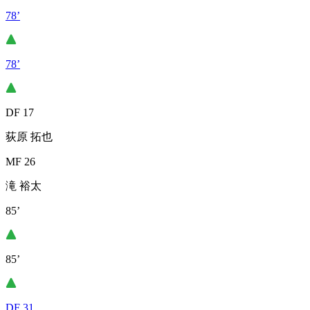
78’
78’
DF 17
荻原 拓也
MF 26
滝 裕太
85’
85’
DF 31