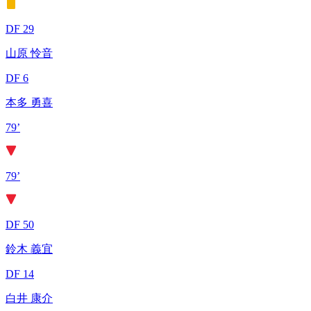
DF 29
山原 怜音
DF 6
本多 勇喜
79’
79’
DF 50
鈴木 義宜
DF 14
白井 康介