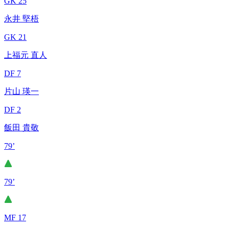
GK 25
永井 堅梧
GK 21
上福元 直人
DF 7
片山 瑛一
DF 2
飯田 貴敬
79’
79’
MF 17