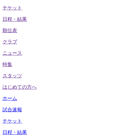
チケット
日程・結果
順位表
クラブ
ニュース
特集
スタッツ
はじめての方へ
ホーム
試合速報
チケット
日程・結果