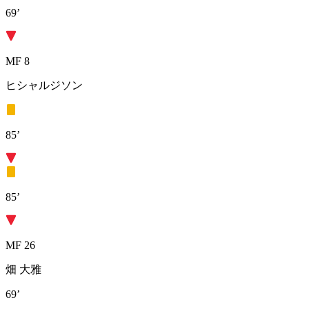
69’
MF 8
ヒシャルジソン
85’
85’
MF 26
畑 大雅
69’