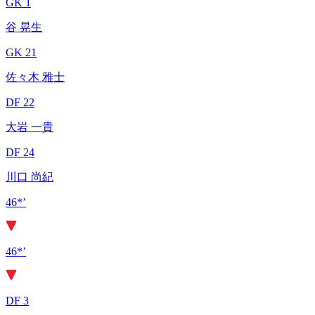
GK 1
谷 晃生
GK 21
佐々木 雅士
DF 22
大岩 一貴
DF 24
川口 尚紀
46*’
46*’
DF 3