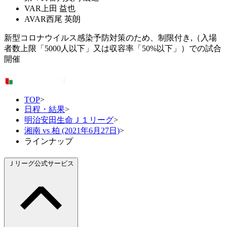
VAR
上田 益也
AVAR
西尾 英朗
新型コロナウイルス感染予防対策のため、制限付き,（入場
者数上限「5000人以下」又は収容率「50%以下」）での試合
開催
TOP
>
日程・結果
>
明治安田生命Ｊ１リーグ
>
湘南 vs 柏 (2021年6月27日)
>
ラインナップ
Ｊリーグ公式サービス