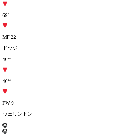
69’
MF 22
ドッジ
46*’
46*’
FW 9
ウェリントン