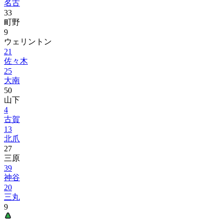
名古
33
町野
9
ウェリントン
21
佐々木
25
大南
50
山下
4
古賀
13
北爪
27
三原
39
神谷
20
三丸
9