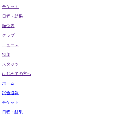
チケット
日程・結果
順位表
クラブ
ニュース
特集
スタッツ
はじめての方へ
ホーム
試合速報
チケット
日程・結果