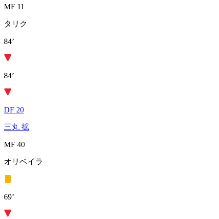
MF 11
タリク
84’
84’
DF 20
三丸 拡
MF 40
オリベイラ
69’