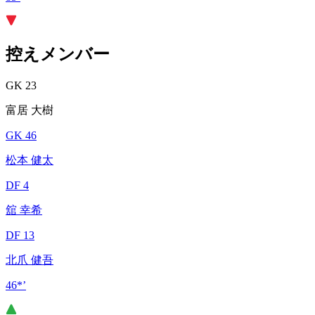
控えメンバー
GK 23
富居 大樹
GK 46
松本 健太
DF 4
舘 幸希
DF 13
北爪 健吾
46*’