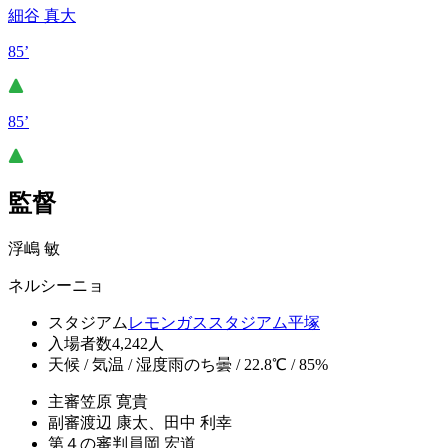
細谷 真大
85’
85’
監督
浮嶋 敏
ネルシーニョ
スタジアム
レモンガススタジアム平塚
入場者数
4,242人
天候 / 気温 / 湿度
雨のち曇 / 22.8℃ / 85%
主審
笠原 寛貴
副審
渡辺 康太、田中 利幸
第４の審判員
岡 宏道