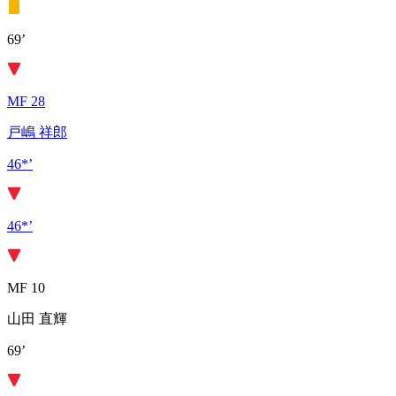
69’
MF 28
戸嶋 祥郎
46*’
46*’
MF 10
山田 直輝
69’