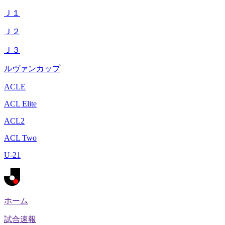
Ｊ１
Ｊ２
Ｊ３
ルヴァンカップ
ACLE
ACL Elite
ACL2
ACL Two
U-21
ホーム
試合速報