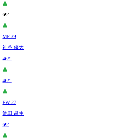
69’
MF 39
神谷 優太
46*’
46*’
FW 27
池田 昌生
69’