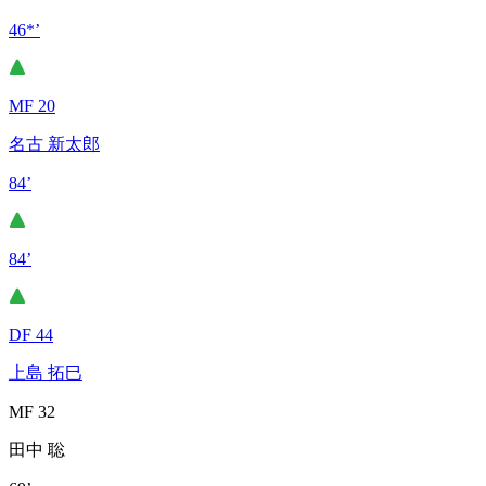
46*’
MF 20
名古 新太郎
84’
84’
DF 44
上島 拓巳
MF 32
田中 聡