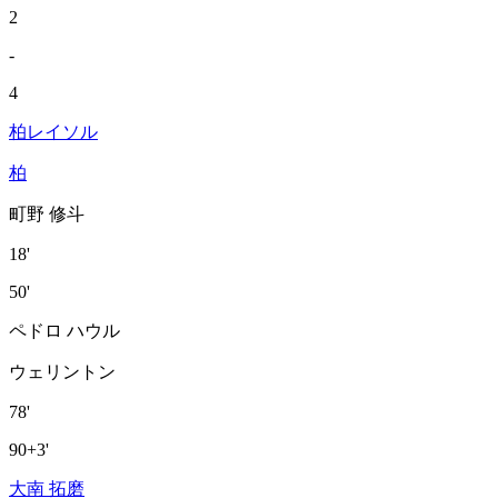
2
-
4
柏レイソル
柏
町野 修斗
18'
50'
ペドロ ハウル
ウェリントン
78'
90+3'
大南 拓磨