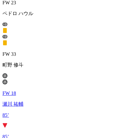
FW 23
ペドロ ハウル
FW 33
町野 修斗
FW 18
瀬川 祐輔
85’
85’