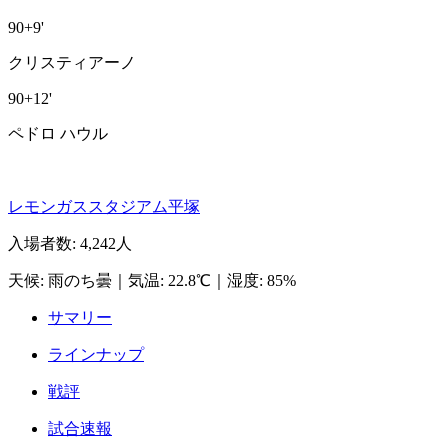
90+9'
クリスティアーノ
90+12'
ペドロ ハウル
レモンガススタジアム平塚
入場者数
:
4,242人
天候
:
雨のち曇
｜
気温
:
22.8℃
｜
湿度
:
85%
サマリー
ラインナップ
戦評
試合速報