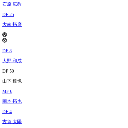
石原 広教
DF 25
大南 拓磨
DF 8
大野 和成
DF 50
山下 達也
MF 6
岡本 拓也
DF 4
古賀 太陽