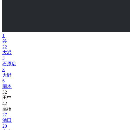
1
谷
22
大岩
3
石原広
8
大野
6
岡本
32
田中
42
高橋
27
池田
20