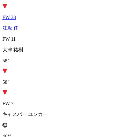
FW 33
江坂 任
FW 11
大津 祐樹
58’
58’
FW 7
キャスパー ユンカー
46*’