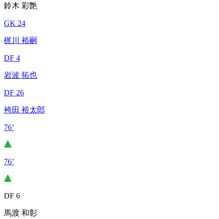
鈴木 彩艶
GK 24
梶川 裕嗣
DF 4
岩波 拓也
DF 26
袴田 裕太郎
76’
76’
DF 6
馬渡 和彰