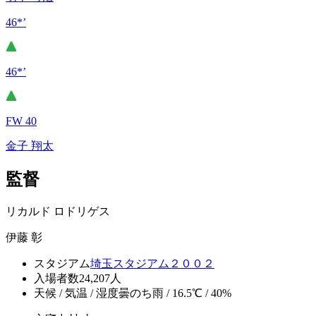
46*’
46*’
FW 40
金子 翔太
監督
リカルド ロドリゲス
伊藤 彰
スタジアム
埼玉スタジアム２００２
入場者数
24,207人
天候 / 気温 / 湿度
曇のち雨 / 16.5℃ / 40%