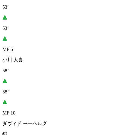
53’
53’
MF 5
小川 大貴
58’
58’
MF 10
ダヴィド モーベルグ