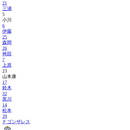
21
三浦
5
小川
6
伊藤
25
森岡
26
袴田
7
上原
23
山本康
17
鈴木
32
黒川
14
松本
29
Ｆゴンザレス