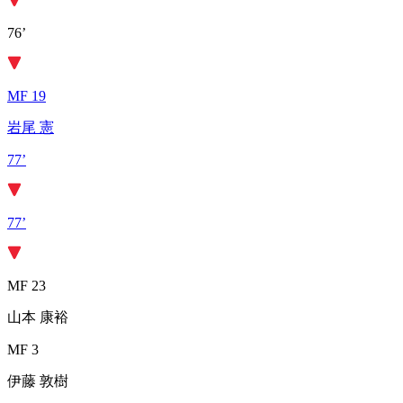
76’
MF 19
岩尾 憲
77’
77’
MF 23
山本 康裕
MF 3
伊藤 敦樹