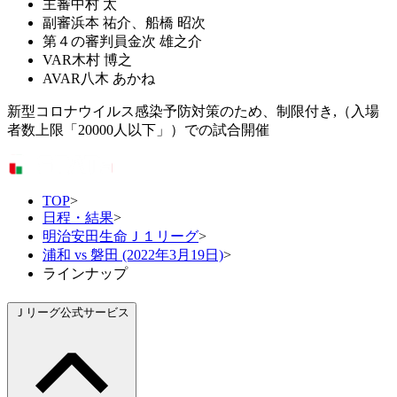
主審
中村 太
副審
浜本 祐介、船橋 昭次
第４の審判員
金次 雄之介
VAR
木村 博之
AVAR
八木 あかね
新型コロナウイルス感染予防対策のため、制限付き,（入場
者数上限「20000人以下」）での試合開催
TOP
>
日程・結果
>
明治安田生命Ｊ１リーグ
>
浦和 vs 磐田 (2022年3月19日)
>
ラインナップ
Ｊリーグ公式サービス