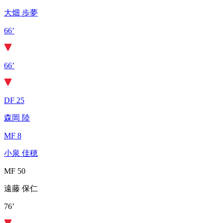
大畑 歩夢
66’
66’
DF 25
森岡 陸
MF 8
小泉 佳穂
MF 50
遠藤 保仁
76’