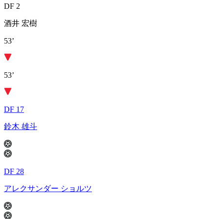
DF 2
酒井 宏樹
53’
53’
DF 17
鈴木 雄斗
DF 28
アレクサンダー ショルツ