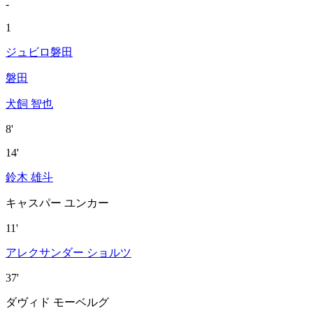
-
1
ジュビロ磐田
磐田
犬飼 智也
8'
14'
鈴木 雄斗
キャスパー ユンカー
11'
アレクサンダー ショルツ
37'
ダヴィド モーベルグ