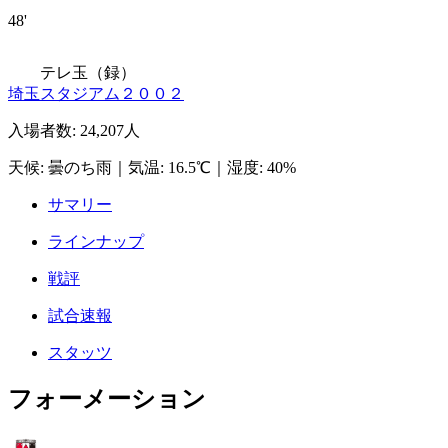
48'
テレ玉（録）
埼玉スタジアム２００２
入場者数
:
24,207人
天候
:
曇のち雨
｜
気温
:
16.5℃
｜
湿度
:
40%
サマリー
ラインナップ
戦評
試合速報
スタッツ
フォーメーション