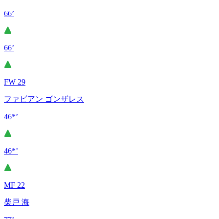
66’
66’
FW 29
ファビアン ゴンザレス
46*’
46*’
MF 22
柴戸 海