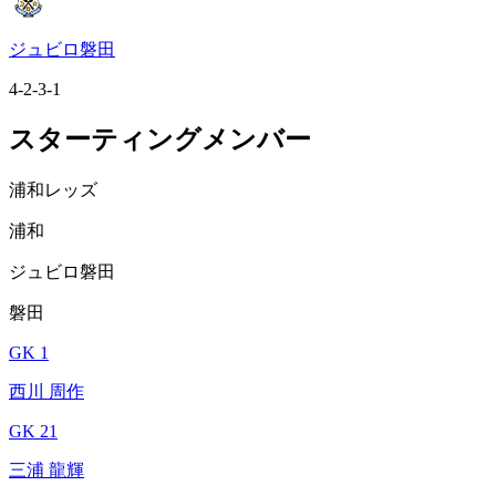
ジュビロ磐田
4-2-3-1
スターティングメンバー
浦和レッズ
浦和
ジュビロ磐田
磐田
GK 1
西川 周作
GK 21
三浦 龍輝