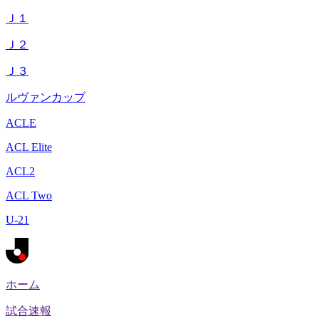
Ｊ１
Ｊ２
Ｊ３
ルヴァンカップ
ACLE
ACL Elite
ACL2
ACL Two
U-21
ホーム
試合速報