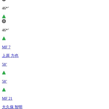
46*’
46*’
MF 7
上原 力也
58’
58’
MF 21
大久保 智明