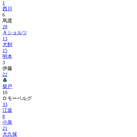
1
西川
6
馬渡
28
Ａショルツ
13
犬飼
15
明本
3
伊藤
22
柴戸
10
Ｄモーベルグ
33
江坂
8
小泉
21
大久保