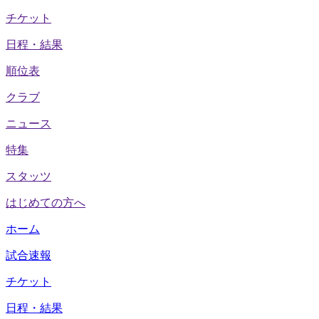
チケット
日程・結果
順位表
クラブ
ニュース
特集
スタッツ
はじめての方へ
ホーム
試合速報
チケット
日程・結果