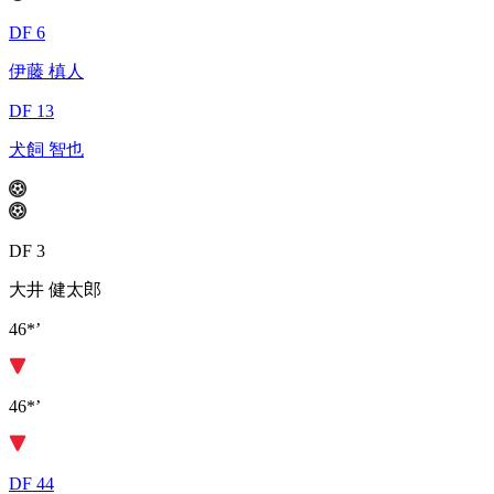
DF 6
伊藤 槙人
DF 13
犬飼 智也
DF 3
大井 健太郎
46*’
46*’
DF 44