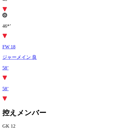
46*’
FW 18
ジャーメイン 良
58’
58’
控えメンバー
GK 12