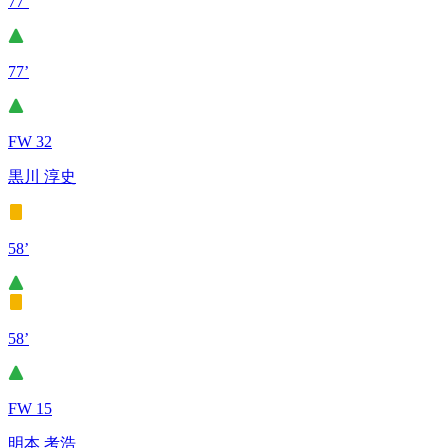
77’
77’
FW 32
黒川 淳史
58’
58’
FW 15
明本 考浩