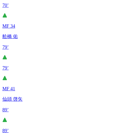
70’
MF 34
舩橋 佑
79’
79’
MF 41
仙頭 啓矢
89’
89’