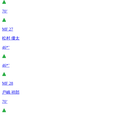
70’
MF 27
松村 優太
46*’
46*’
MF 28
戸嶋 祥郎
70’