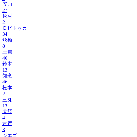
安西
27
松村
21
Ｄピトゥカ
34
舩橋
8
土居
40
鈴木
13
知念
46
松本
2
三丸
13
犬飼
4
古賀
3
ジエゴ