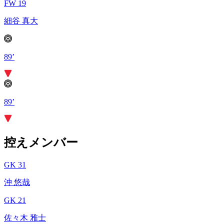
FW 19
細谷 真大
89’
89’
控えメンバー
GK 31
沖 悠哉
GK 21
佐々木 雅士