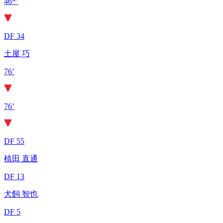
46*’
DF 34
土屋 巧
76’
76’
DF 55
植田 直通
DF 13
犬飼 智也
DF 5