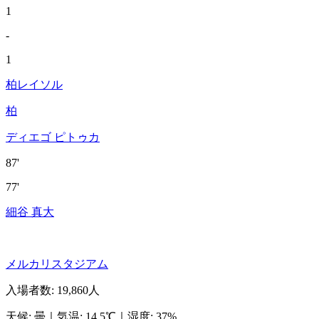
1
-
1
柏レイソル
柏
ディエゴ ピトゥカ
87'
77'
細谷 真大
メルカリスタジアム
入場者数
:
19,860人
天候
:
曇
｜
気温
:
14.5℃
｜
湿度
:
37%