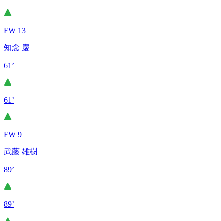
FW 13
知念 慶
61’
61’
FW 9
武藤 雄樹
89’
89’