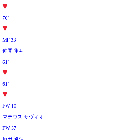
70’
MF 33
仲間 隼斗
61’
61’
FW 10
マテウス サヴィオ
FW 37
垣田 裕暉