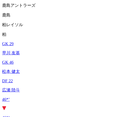
鹿島アントラーズ
鹿島
柏レイソル
柏
GK 29
早川 友基
GK 46
松本 健太
DF 22
広瀬 陸斗
46*’