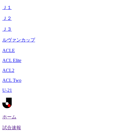
Ｊ１
Ｊ２
Ｊ３
ルヴァンカップ
ACLE
ACL Elite
ACL2
ACL Two
U-21
ホーム
試合速報