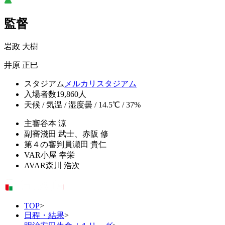
監督
岩政 大樹
井原 正巳
スタジアム
メルカリスタジアム
入場者数
19,860人
天候 / 気温 / 湿度
曇 / 14.5℃ / 37%
主審
谷本 涼
副審
淺田 武士、赤阪 修
第４の審判員
瀬田 貴仁
VAR
小屋 幸栄
AVAR
森川 浩次
TOP
>
日程・結果
>