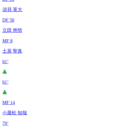
須貝 英大
DF 50
立田 悠悟
MF 8
土居 聖真
61’
61’
MF 14
小屋松 知哉
70’