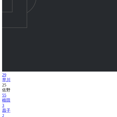
29
早川
25
佐野
55
植田
3
昌子
2