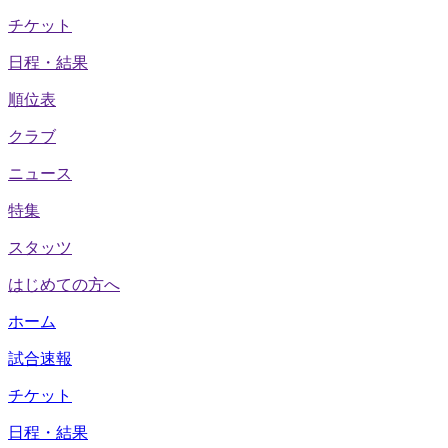
チケット
日程・結果
順位表
クラブ
ニュース
特集
スタッツ
はじめての方へ
ホーム
試合速報
チケット
日程・結果