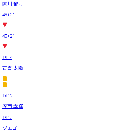
関川 郁万
45+2’
45+2’
DF 4
古賀 太陽
DF 2
安西 幸輝
DF 3
ジエゴ