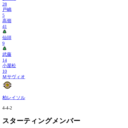
28
戸嶋
5
高嶺
41
仙頭
9
武藤
14
小屋松
10
Ｍサヴィオ
柏レイソル
4-4-2
スターティングメンバー