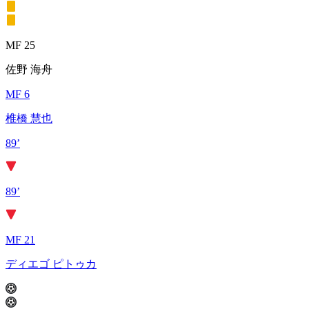
MF 25
佐野 海舟
MF 6
椎橋 慧也
89’
89’
MF 21
ディエゴ ピトゥカ