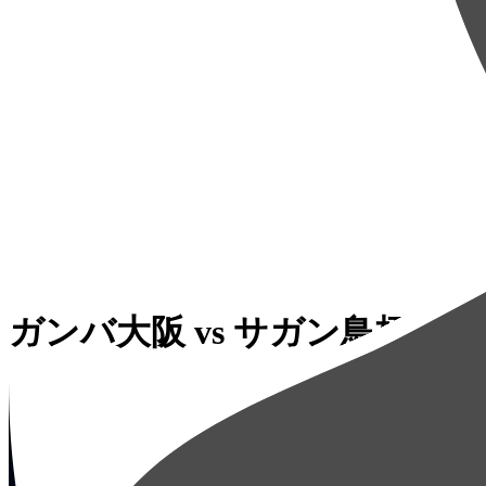
ガンバ大阪
vs
サガン鳥栖