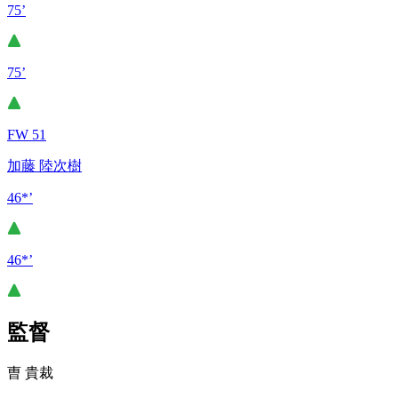
75’
75’
FW 51
加藤 陸次樹
46*’
46*’
監督
曺 貴裁