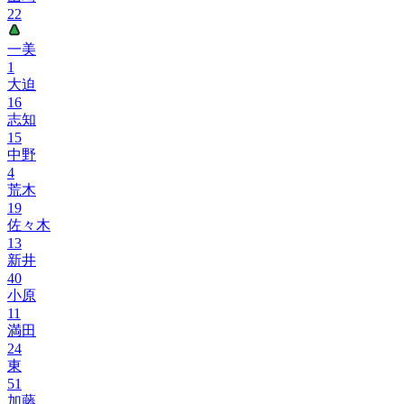
22
一美
1
大迫
16
志知
15
中野
4
荒木
19
佐々木
13
新井
40
小原
11
満田
24
東
51
加藤