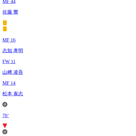
MF 44
佐藤 響
MF 16
志知 孝明
FW 11
山﨑 凌吾
MF 14
松本 泰志
70’