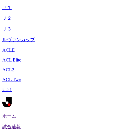
Ｊ１
Ｊ２
Ｊ３
ルヴァンカップ
ACLE
ACL Elite
ACL2
ACL Two
U-21
ホーム
試合速報