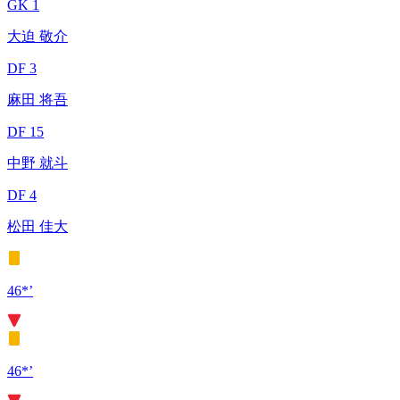
GK 1
大迫 敬介
DF 3
麻田 将吾
DF 15
中野 就斗
DF 4
松田 佳大
46*’
46*’