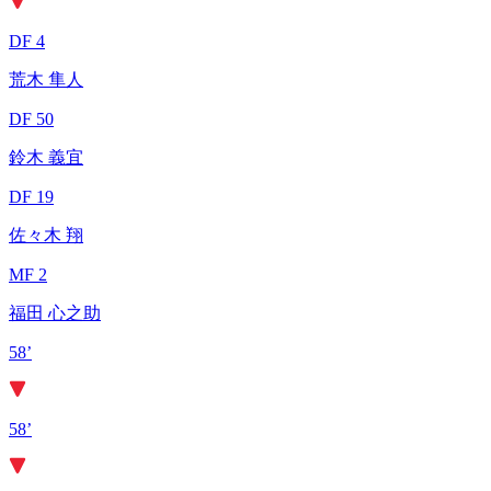
DF 4
荒木 隼人
DF 50
鈴木 義宜
DF 19
佐々木 翔
MF 2
福田 心之助
58’
58’