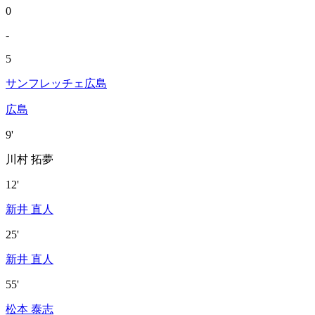
0
-
5
サンフレッチェ広島
広島
9'
川村 拓夢
12'
新井 直人
25'
新井 直人
55'
松本 泰志