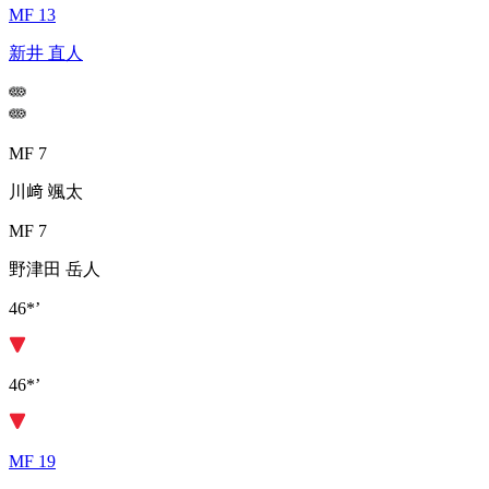
MF 13
新井 直人
MF 7
川﨑 颯太
MF 7
野津田 岳人
46*’
46*’
MF 19