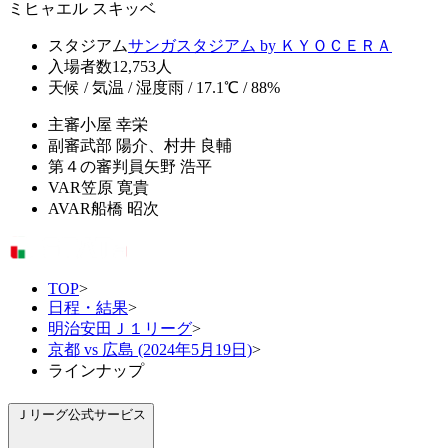
ミヒャエル スキッベ
スタジアム
サンガスタジアム by ＫＹＯＣＥＲＡ
入場者数
12,753人
天候 / 気温 / 湿度
雨 / 17.1℃ / 88%
主審
小屋 幸栄
副審
武部 陽介、村井 良輔
第４の審判員
矢野 浩平
VAR
笠原 寛貴
AVAR
船橋 昭次
TOP
>
日程・結果
>
明治安田Ｊ１リーグ
>
京都 vs 広島 (2024年5月19日)
>
ラインナップ
Ｊリーグ公式サービス