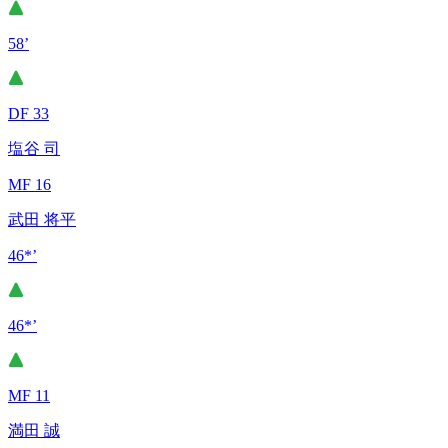
58’
DF 33
塩谷 司
MF 16
武田 将平
46*’
46*’
MF 11
満田 誠