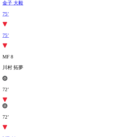
金子 大毅
75’
75’
MF 8
川村 拓夢
72’
72’