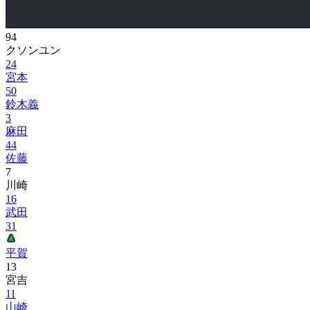
94
クソンユン
24
宮本
50
鈴木義
3
麻田
44
佐藤
7
川崎
16
武田
31
平賀
13
宮吉
11
山崎