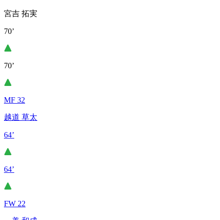
宮吉 拓実
70’
70’
MF 32
越道 草太
64’
64’
FW 22