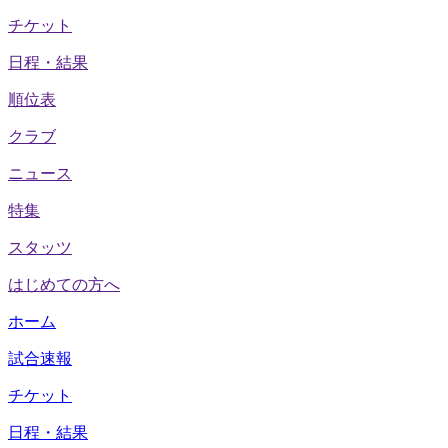
チケット
日程・結果
順位表
クラブ
ニュース
特集
スタッツ
はじめての方へ
ホーム
試合速報
チケット
日程・結果