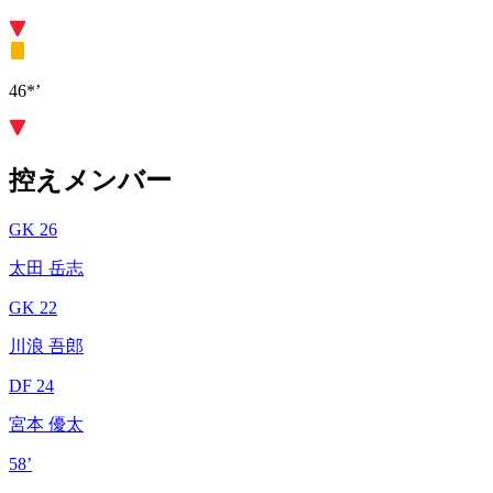
46*’
控えメンバー
GK 26
太田 岳志
GK 22
川浪 吾郎
DF 24
宮本 優太
58’