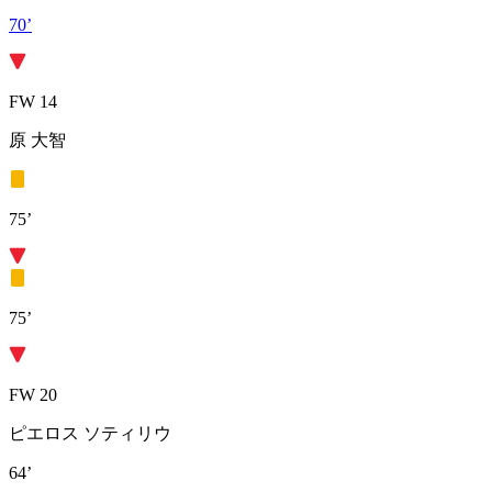
70’
FW 14
原 大智
75’
75’
FW 20
ピエロス ソティリウ
64’