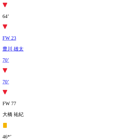
64’
FW 23
豊川 雄太
70’
70’
FW 77
大橋 祐紀
46*’