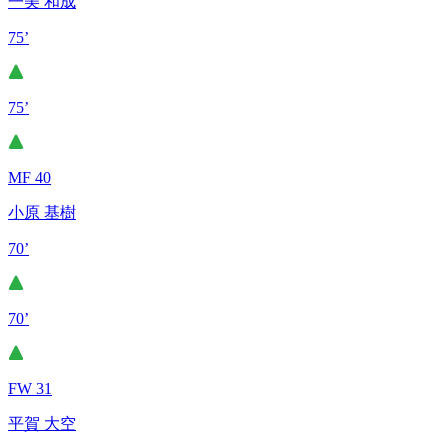
一美 和成
75’
75’
MF 40
小原 基樹
70’
70’
FW 31
平賀 大空