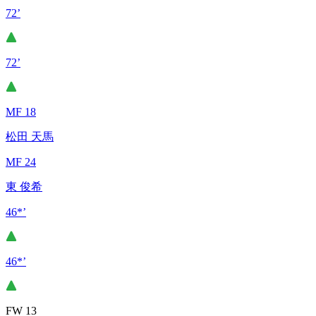
72’
72’
MF 18
松田 天馬
MF 24
東 俊希
46*’
46*’
FW 13