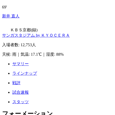
69'
新井 直人
ＫＢＳ京都(録)
サンガスタジアム by ＫＹＯＣＥＲＡ
入場者数
:
12,753人
天候
:
雨
｜
気温
:
17.1℃
｜
湿度
:
88%
サマリー
ラインナップ
戦評
試合速報
スタッツ
フォーメーション