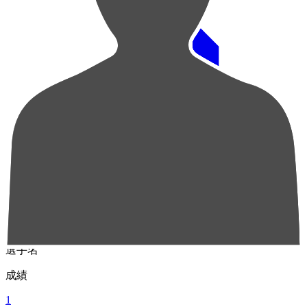
順位
選手名
成績
1