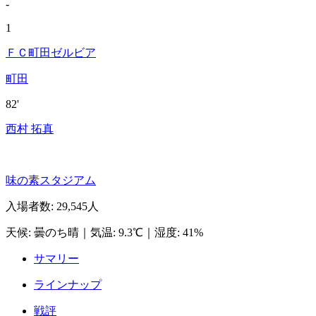
-
1
ＦＣ町田ゼルビア
町田
82'
西村 拓真
味の素スタジアム
入場者数
:
29,545人
天候
:
曇のち晴
｜
気温
:
9.3℃
｜
湿度
:
41%
サマリー
ラインナップ
戦評