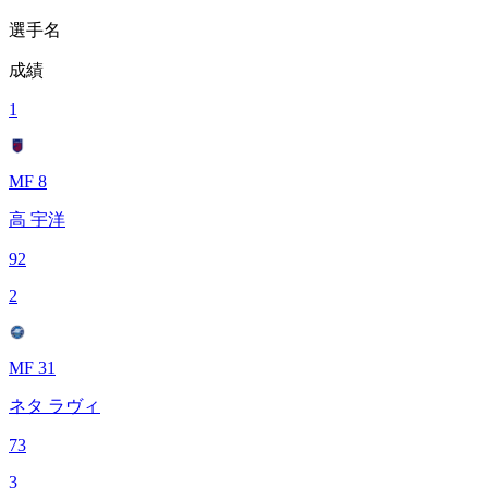
選手名
成績
1
MF 8
高 宇洋
92
2
MF 31
ネタ ラヴィ
73
3