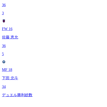
36
3
FW 16
佐藤 恵允
36
5
MF 18
下田 北斗
34
デュエル勝利総数