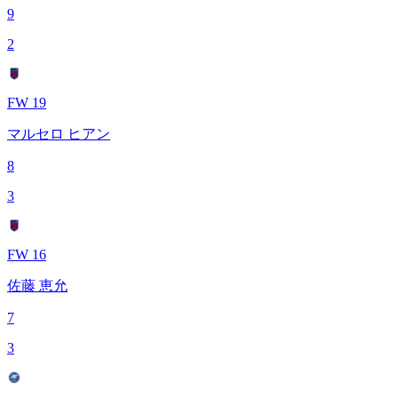
9
2
FW 19
マルセロ ヒアン
8
3
FW 16
佐藤 恵允
7
3