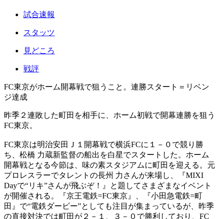
試合速報
スタッツ
見どころ
戦評
FC東京がホーム開幕戦で狙うこと。連勝スタート＝リベン
ジ達成
昨季２連敗した町田を相手に、ホーム初戦で開幕連勝を狙う
FC東京。
FC東京は明治安田Ｊ１開幕戦で横浜FCに１－０で競り勝
ち、松橋 力蔵新監督の船出を白星でスタートした。ホーム
開幕戦となる今節は、味の素スタジアムに町田を迎える。元
プロレスラーでタレントの長州 力さんが来場し、『MIXI
Dayで“リキ”さんが飛ぶぞ！』と題してさまざまなイベント
が開催される。『京王電鉄=FC東京』、『小田急電鉄=町
田』で“電鉄ダービー”としても注目が集まっているが、昨季
の直接対決では町田が２－１、３－０で勝利しており、FC