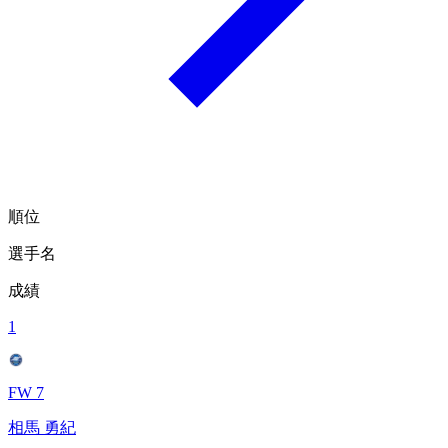
順位
選手名
成績
1
FW 7
相馬 勇紀