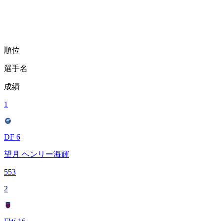
順位
選手名
成績
1
DF 6
望月 ヘンリー海輝
553
2