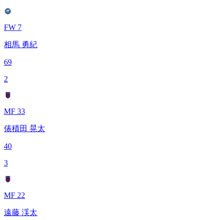
FW 7
相馬 勇紀
69
2
MF 33
俵積田 晃太
40
3
MF 22
遠藤 渓太