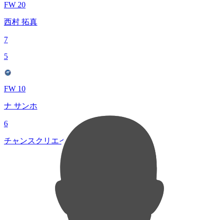
FW 20
西村 拓真
7
5
FW 10
ナ サンホ
6
チャンスクリエイト総数