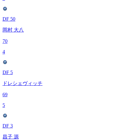
DF 50
岡村 大八
70
4
DF 5
ドレシェヴィッチ
69
5
DF 3
昌子 源