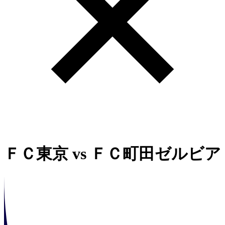
ＦＣ東京
vs
ＦＣ町田ゼルビア