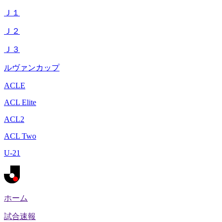
Ｊ１
Ｊ２
Ｊ３
ルヴァンカップ
ACLE
ACL Elite
ACL2
ACL Two
U-21
ホーム
試合速報