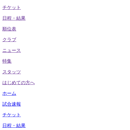
チケット
日程・結果
順位表
クラブ
ニュース
特集
スタッツ
はじめての方へ
ホーム
試合速報
チケット
日程・結果