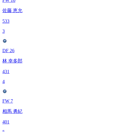
FW 16
佐藤 恵允
533
3
DF 26
林 幸多郎
431
4
FW 7
相馬 勇紀
401
5