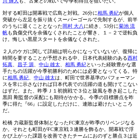
川 輝人
も、古巣との戦いで今季初得点を狙いたい。
対する町田は開幕戦で広島と対戦。26分に
相馬 勇紀
が個人
突破から左足を振り抜くスーパーゴールで先制するが、前半
のうちに退くこととなった
岡村 大八
に続き、53分に
菊池 流
帆
も負傷交代を余儀なくされたことが響き、１－２で逆転負
け。悔しい黒星スタートを余儀なくされた。
２人のケガに関して詳細は明らかになっていないが、復帰に
時間を要することが予想される中、日本代表経験のある
西村
拓真
、
昌子 源
、
中山 雄太
、
相馬 勇紀
といった経験豊かな選
手たちの活躍が今季初勝利のためには必要となってくる。特
に
相馬 勇紀
、
中山 雄太
は、町田で世界基準のパフォーマン
スを常に示さなければ日本代表での活躍の道も開けてこない
はずだ。また、昨季Ｊ１初挑戦で３位と旋風を巻き起こした
黒田 剛監督の采配にも期待がかかる。今季の目標勝点を昨
季に得た『66』に設定しただけに、連敗は避けたいところ
だ。
松橋 力蔵新監督体制となったFC東京が昨季のリベンジなる
か。それとも町田がFC東京戦３連勝を飾るか。開幕戦で浮
かび上がった課題を改善できたチームにおのずと勝点３は近