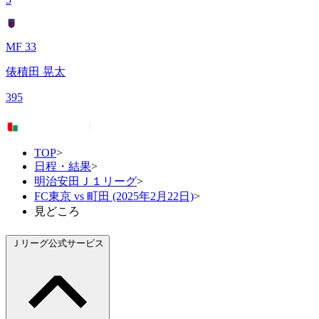
MF 33
俵積田 晃太
395
TOP
>
日程・結果
>
明治安田Ｊ１リーグ
>
FC東京 vs 町田 (2025年2月22日)
>
見どころ
Ｊリーグ公式サービス