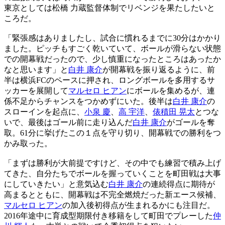
東京としては松橋 力蔵監督体制でリベンジを果たしたいと
ころだ。
「緊張感はありましたし、試合に慣れるまでに30分はかかり
ました。ピッチもすごく乾いていて、ボールが滑らない状態
での開幕戦だったので、少し慎重になったところはあったか
なと思います」と
白井 康介
が開幕戦を振り返るように、前
半は横浜FCのペースに押され、ロングボールを多用するサ
ッカーを展開して
マルセロ ヒアン
にボールを集めるが、連
係不足からチャンスをつかめずにいた。後半は
白井 康介
の
スローインを起点に、
小泉 慶
、
高 宇洋
、
俵積田 晃太
とつな
いで、最後はゴール前に走り込んだ
白井 康介
がゴールを奪
取。61分に挙げたこの１点を守り切り、開幕戦での勝利をつ
かみ取った。
「まずは勝利が大前提ですけど、その中でも練習で積み上げ
てきた、自分たちでボールを握っていくことを町田戦は大事
にしていきたい」と意気込む
白井 康介
の連続得点に期待が
高まるとともに、開幕戦は不完全燃焼だった新エース候補、
マルセロ ヒアン
の加入後初得点が生まれるかにも注目だ。
2016年途中に育成型期限付き移籍をして町田でプレーした
仲