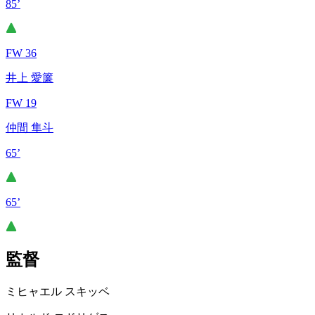
85’
FW 36
井上 愛簾
FW 19
仲間 隼斗
65’
65’
監督
ミヒャエル スキッベ