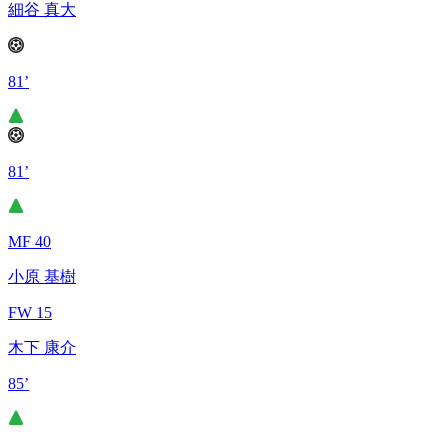
細谷 真大
81’
81’
MF 40
小原 基樹
FW 15
木下 康介
85’