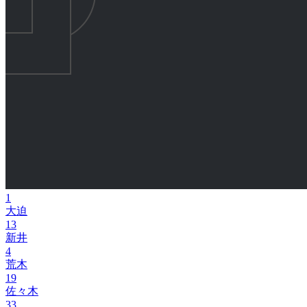
1
大迫
13
新井
4
荒木
19
佐々木
33