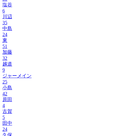
塩谷
6
川辺
35
中島
24
東
51
加藤
32
越道
9
ジャーメイン
25
小島
42
原田
4
古賀
5
田中
24
久保