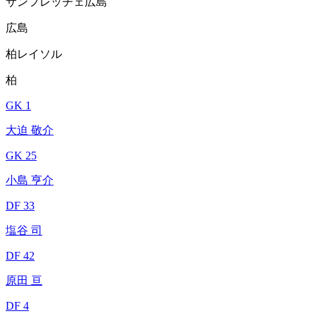
サンフレッチェ広島
広島
柏レイソル
柏
GK 1
大迫 敬介
GK 25
小島 亨介
DF 33
塩谷 司
DF 42
原田 亘
DF 4