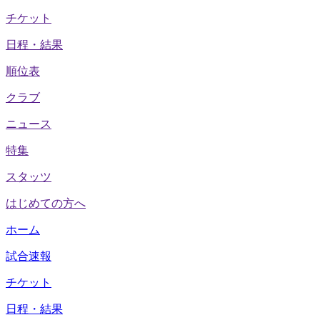
チケット
日程・結果
順位表
クラブ
ニュース
特集
スタッツ
はじめての方へ
ホーム
試合速報
チケット
日程・結果