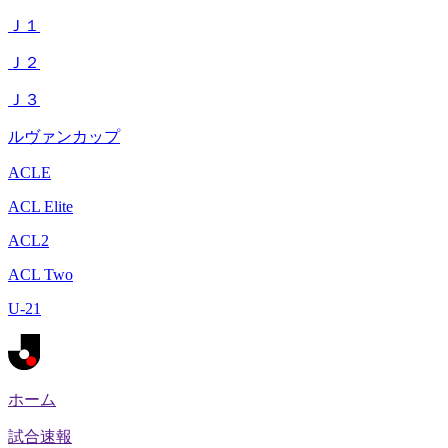
Ｊ１
Ｊ２
Ｊ３
ルヴァンカップ
ACLE
ACL Elite
ACL2
ACL Two
U-21
ホーム
試合速報