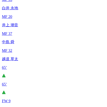
白井 永地
MF 20
井上 潮音
MF 37
中島 舜
MF 32
越道 草太
65’
65’
FW 9