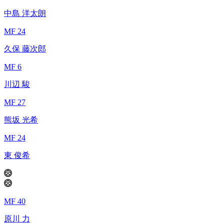
中島 洋太朗
MF 24
久保 藤次郎
MF 6
川辺 駿
MF 27
熊坂 光希
MF 24
東 俊希
MF 40
原川 力