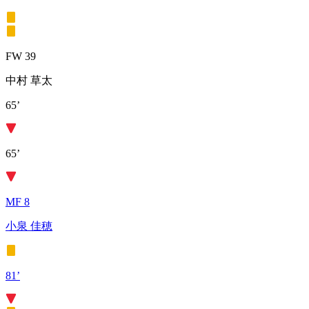
FW 39
中村 草太
65’
65’
MF 8
小泉 佳穂
81’