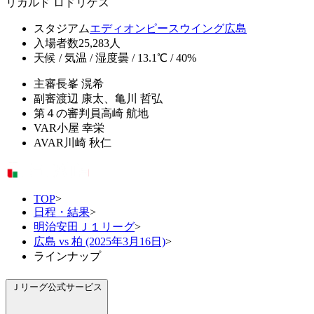
リカルド ロドリゲス
スタジアム
エディオンピースウイング広島
入場者数
25,283人
天候 / 気温 / 湿度
曇 / 13.1℃ / 40%
主審
長峯 滉希
副審
渡辺 康太、亀川 哲弘
第４の審判員
高崎 航地
VAR
小屋 幸栄
AVAR
川崎 秋仁
TOP
>
日程・結果
>
明治安田Ｊ１リーグ
>
広島 vs 柏 (2025年3月16日)
>
ラインナップ
Ｊリーグ公式サービス