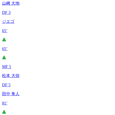
山﨑 大地
DF 3
ジエゴ
65’
65’
MF 5
松本 大弥
DF 5
田中 隼人
81’