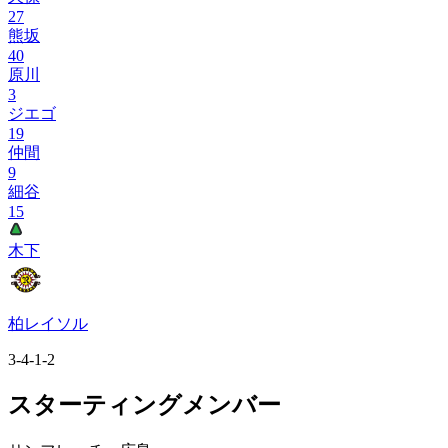
27
熊坂
40
原川
3
ジエゴ
19
仲間
9
細谷
15
木下
柏レイソル
3-4-1-2
スターティングメンバー