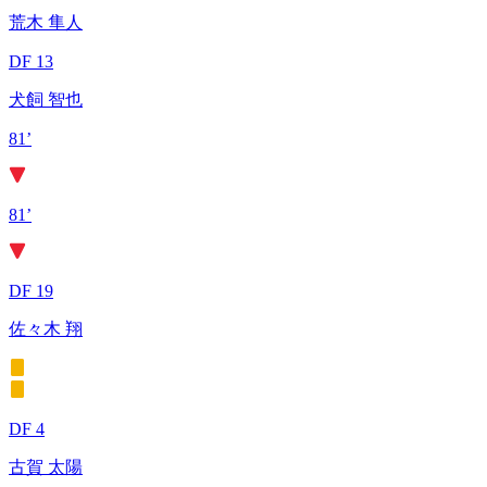
荒木 隼人
DF 13
犬飼 智也
81’
81’
DF 19
佐々木 翔
DF 4
古賀 太陽