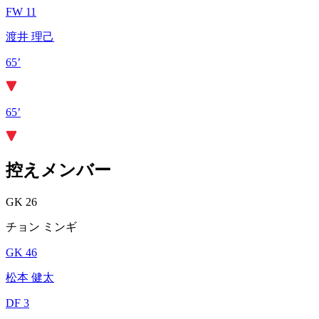
FW 11
渡井 理己
65’
65’
控えメンバー
GK 26
チョン ミンギ
GK 46
松本 健太
DF 3