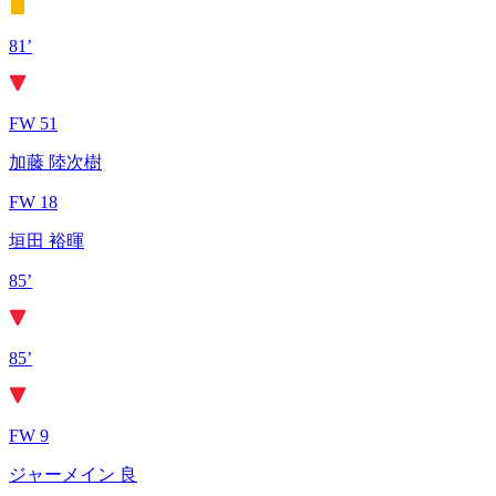
81’
FW 51
加藤 陸次樹
FW 18
垣田 裕暉
85’
85’
FW 9
ジャーメイン 良