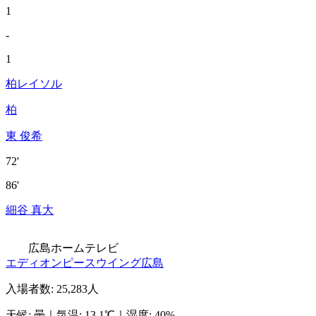
1
-
1
柏レイソル
柏
東 俊希
72'
86'
細谷 真大
広島ホームテレビ
エディオンピースウイング広島
入場者数
:
25,283人
天候
:
曇
｜
気温
:
13.1℃
｜
湿度
:
40%