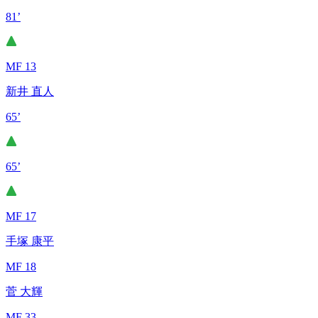
81’
MF 13
新井 直人
65’
65’
MF 17
手塚 康平
MF 18
菅 大輝
MF 33