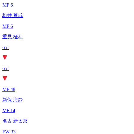
MF 6
駒井 善成
MF 6
重見 柾斗
65’
65’
MF 48
新保 海鈴
MF 14
名古 新太郎
FW 33