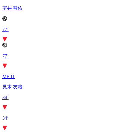
室井 彗佑
77’
77’
MF 11
見木 友哉
34’
34’