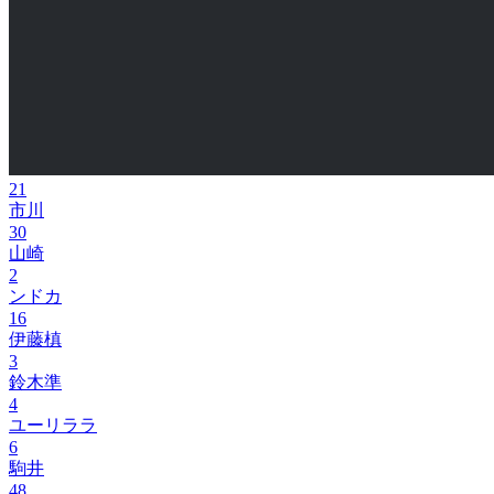
21
市川
30
山崎
2
ンドカ
16
伊藤槙
3
鈴木準
4
ユーリララ
6
駒井
48