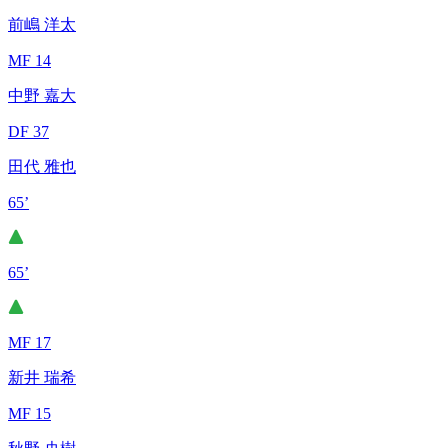
前嶋 洋太
MF 14
中野 嘉大
DF 37
田代 雅也
65’
65’
MF 17
新井 瑞希
MF 15