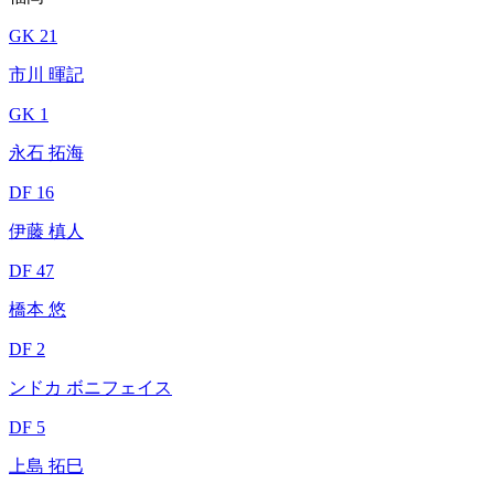
GK 21
市川 暉記
GK 1
永石 拓海
DF 16
伊藤 槙人
DF 47
橋本 悠
DF 2
ンドカ ボニフェイス
DF 5
上島 拓巳