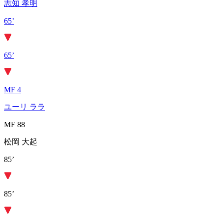
志知 孝明
65’
65’
MF 4
ユーリ ララ
MF 88
松岡 大起
85’
85’