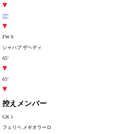
77’
FW 9
シャハブ ザヘディ
65’
65’
控えメンバー
GK 1
フェリペ メギオラーロ