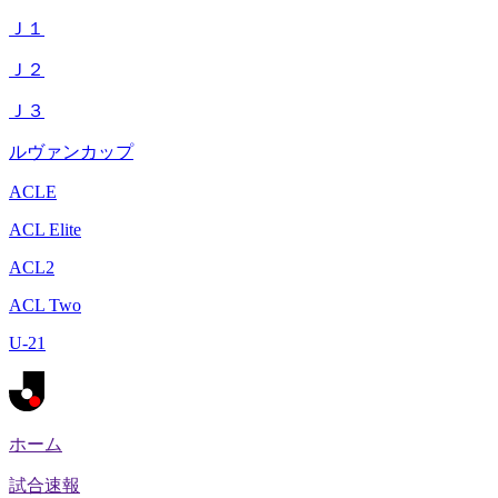
Ｊ１
Ｊ２
Ｊ３
ルヴァンカップ
ACLE
ACL Elite
ACL2
ACL Two
U-21
ホーム
試合速報