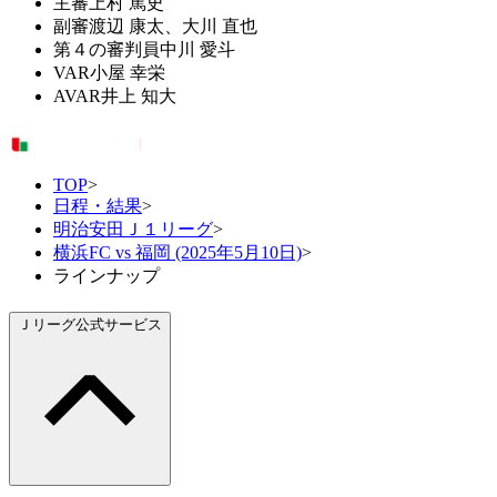
主審
上村 篤史
副審
渡辺 康太、大川 直也
第４の審判員
中川 愛斗
VAR
小屋 幸栄
AVAR
井上 知大
TOP
>
日程・結果
>
明治安田Ｊ１リーグ
>
横浜FC vs 福岡 (2025年5月10日)
>
ラインナップ
Ｊリーグ公式サービス