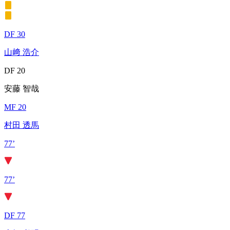
DF 30
山﨑 浩介
DF 20
安藤 智哉
MF 20
村田 透馬
77’
77’
DF 77