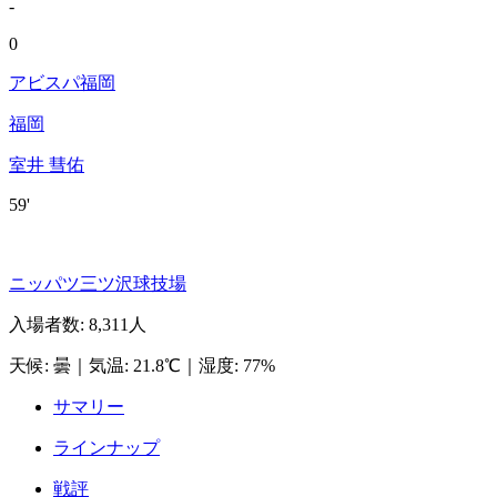
-
0
アビスパ福岡
福岡
室井 彗佑
59'
ニッパツ三ツ沢球技場
入場者数
:
8,311人
天候
:
曇
｜
気温
:
21.8℃
｜
湿度
:
77%
サマリー
ラインナップ
戦評