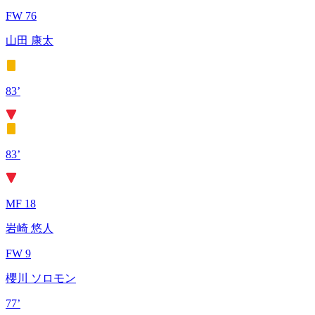
FW 76
山田 康太
83’
83’
MF 18
岩崎 悠人
FW 9
櫻川 ソロモン
77’