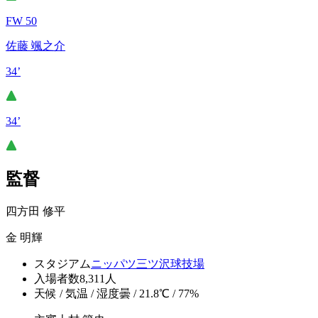
FW 50
佐藤 颯之介
34’
34’
監督
四方田 修平
金 明輝
スタジアム
ニッパツ三ツ沢球技場
入場者数
8,311人
天候 / 気温 / 湿度
曇 / 21.8℃ / 77%