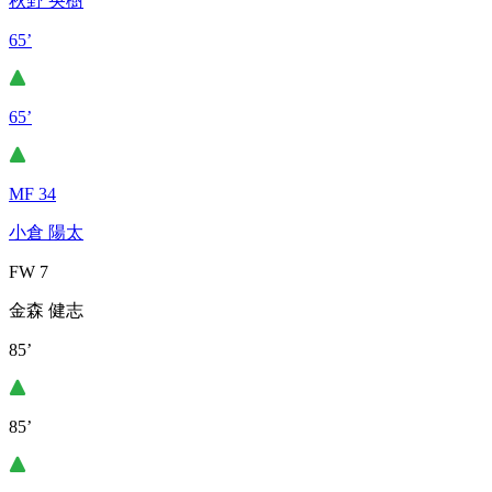
秋野 央樹
65’
65’
MF 34
小倉 陽太
FW 7
金森 健志
85’
85’