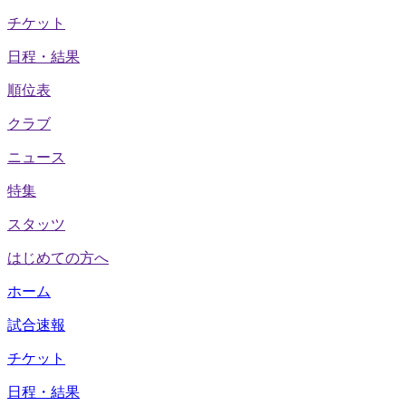
チケット
日程・結果
順位表
クラブ
ニュース
特集
スタッツ
はじめての方へ
ホーム
試合速報
チケット
日程・結果