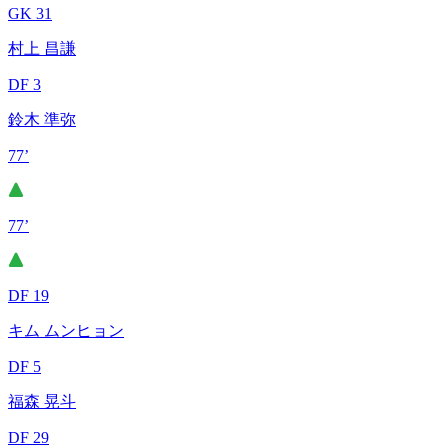
GK 31
村上 昌謙
DF 3
鈴木 準弥
77’
77’
DF 19
キム ムンヒョン
DF 5
福森 晃斗
DF 29