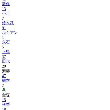
新保
13
小川
7
鈴木武
91
ルキアン
1
永石
5
上島
37
田代
20
安藤
47
橋本
7
金森
15
秋野
18