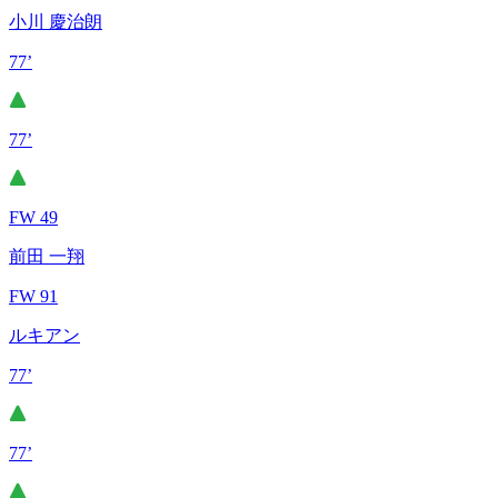
小川 慶治朗
77’
77’
FW 49
前田 一翔
FW 91
ルキアン
77’
77’