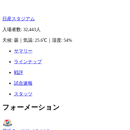
日産スタジアム
入場者数
:
32,443人
天候
:
曇
｜
気温
:
25.6℃
｜
湿度
:
54%
サマリー
ラインナップ
戦評
試合速報
スタッツ
フォーメーション