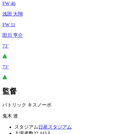
FW 46
浅田 大翔
FW 11
田川 亨介
73’
73’
監督
パトリック キスノーボ
鬼木 達
スタジアム
日産スタジアム
入場者数
32,443人