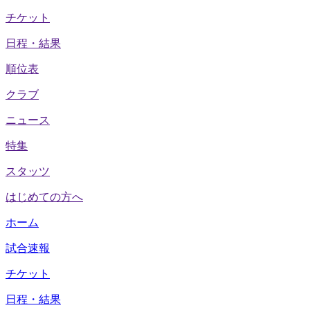
チケット
日程・結果
順位表
クラブ
ニュース
特集
スタッツ
はじめての方へ
ホーム
試合速報
チケット
日程・結果