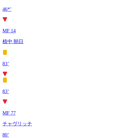
46*’
MF 14
植中 朝日
83’
83’
MF 77
チャヴリッチ
80’