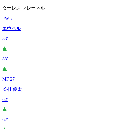
ターレス ブレーネル
FW 7
エウベル
83’
83’
MF 27
松村 優太
62’
62’