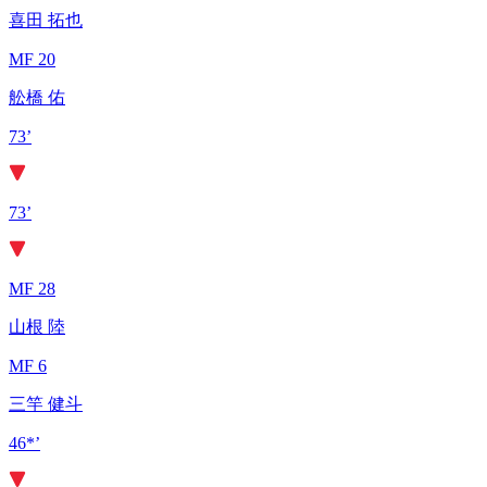
喜田 拓也
MF 20
舩橋 佑
73’
73’
MF 28
山根 陸
MF 6
三竿 健斗
46*’