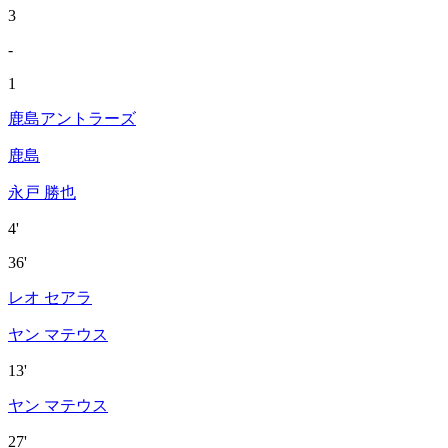
3
-
1
鹿島アントラーズ
鹿島
永戸 勝也
4'
36'
レオ セアラ
ヤン マテウス
13'
ヤン マテウス
27'