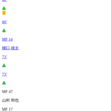
60’
MF 14
樋口 雄太
73’
73’
MF 47
山村 和也
MF 17