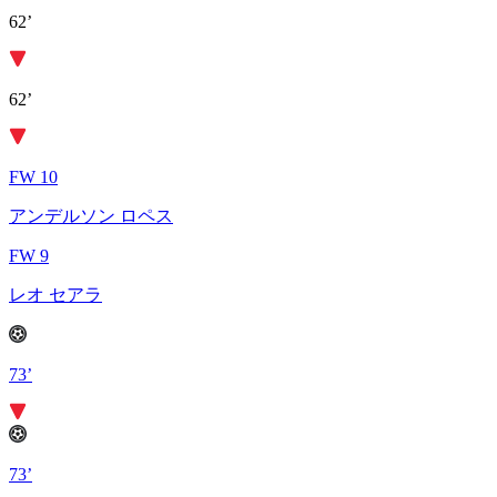
62’
62’
FW 10
アンデルソン ロペス
FW 9
レオ セアラ
73’
73’