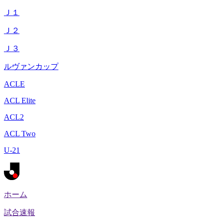
Ｊ１
Ｊ２
Ｊ３
ルヴァンカップ
ACLE
ACL Elite
ACL2
ACL Two
U-21
ホーム
試合速報