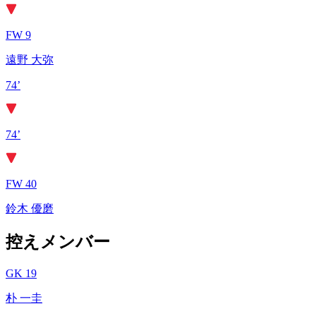
FW 9
遠野 大弥
74’
74’
FW 40
鈴木 優磨
控えメンバー
GK 19
朴 一圭