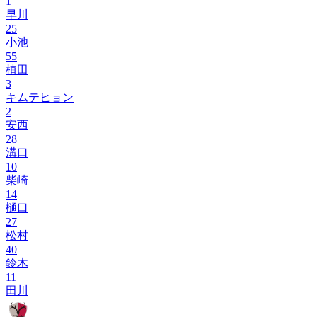
1
早川
25
小池
55
植田
3
キムテヒョン
2
安西
28
溝口
10
柴崎
14
樋口
27
松村
40
鈴木
11
田川