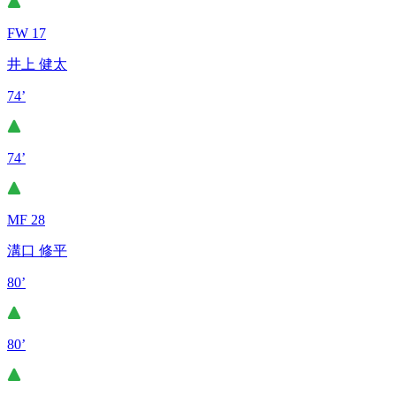
FW 17
井上 健太
74’
74’
MF 28
溝口 修平
80’
80’