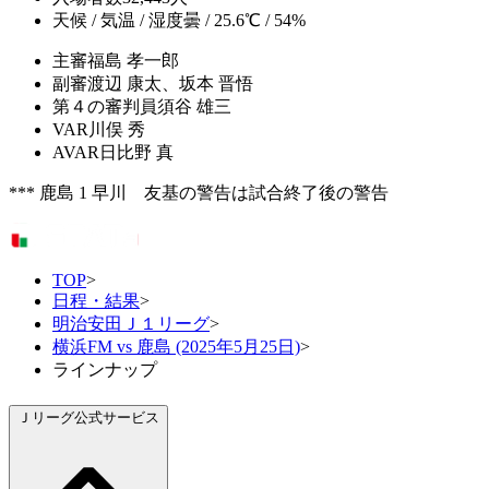
天候 / 気温 / 湿度
曇 / 25.6℃ / 54%
主審
福島 孝一郎
副審
渡辺 康太、坂本 晋悟
第４の審判員
須谷 雄三
VAR
川俣 秀
AVAR
日比野 真
*** 鹿島 1 早川 友基の警告は試合終了後の警告
TOP
>
日程・結果
>
明治安田Ｊ１リーグ
>
横浜FM vs 鹿島 (2025年5月25日)
>
ラインナップ
Ｊリーグ公式サービス