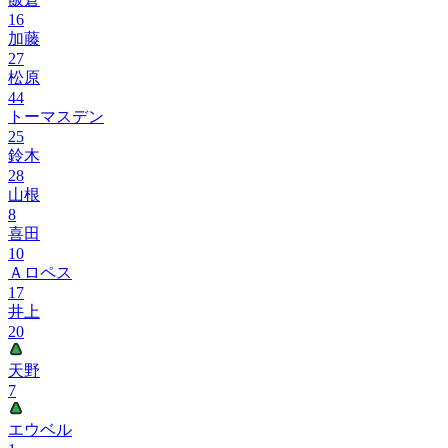
16
加藤
27
松原
44
トーマスデン
25
鈴木
28
山根
8
喜田
10
Ａロペス
17
井上
20
天野
7
エウベル