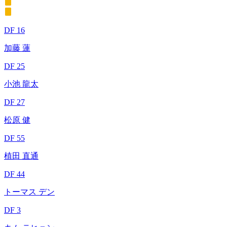
DF 16
加藤 蓮
DF 25
小池 龍太
DF 27
松原 健
DF 55
植田 直通
DF 44
トーマス デン
DF 3