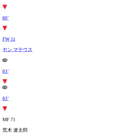
80’
FW 11
ヤン マテウス
83’
83’
MF 71
荒木 遼太郎