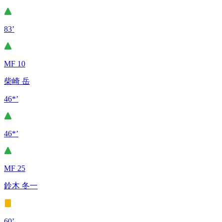
83’
MF 10
柴崎 岳
46*’
46*’
MF 25
鈴木 冬一
60’