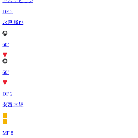
キム テヒョン
DF 2
永戸 勝也
60’
60’
DF 2
安西 幸輝
MF 8