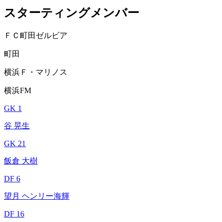
スターティングメンバー
ＦＣ町田ゼルビア
町田
横浜Ｆ・マリノス
横浜FM
GK 1
谷 晃生
GK 21
飯倉 大樹
DF 6
望月 ヘンリー海輝
DF 16