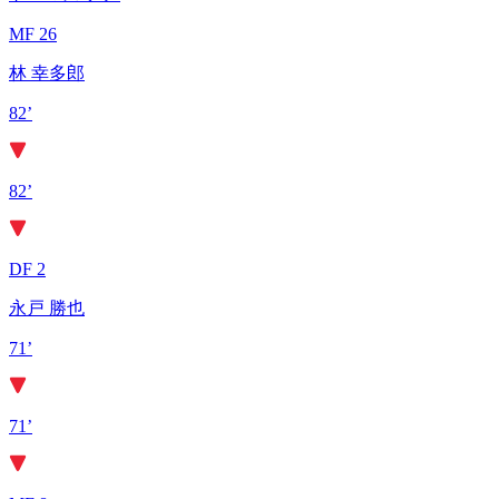
MF 26
林 幸多郎
82’
82’
DF 2
永戸 勝也
71’
71’