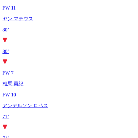
FW 11
ヤン マテウス
80’
80’
FW 7
相馬 勇紀
FW 10
アンデルソン ロペス
71’