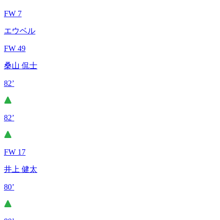
FW 7
エウベル
FW 49
桑山 侃士
82’
82’
FW 17
井上 健太
80’