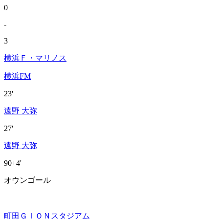
0
-
3
横浜Ｆ・マリノス
横浜FM
23'
遠野 大弥
27'
遠野 大弥
90+4'
オウンゴール
町田ＧＩＯＮスタジアム