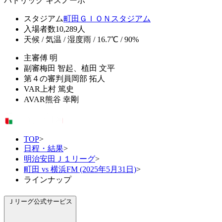
パトリック キスノーボ
スタジアム
町田ＧＩＯＮスタジアム
入場者数
10,289人
天候 / 気温 / 湿度
雨 / 16.7℃ / 90%
主審
傅 明
副審
梅田 智起、植田 文平
第４の審判員
岡部 拓人
VAR
上村 篤史
AVAR
熊谷 幸剛
TOP
>
日程・結果
>
明治安田Ｊ１リーグ
>
町田 vs 横浜FM (2025年5月31日)
>
ラインナップ
Ｊリーグ公式サービス