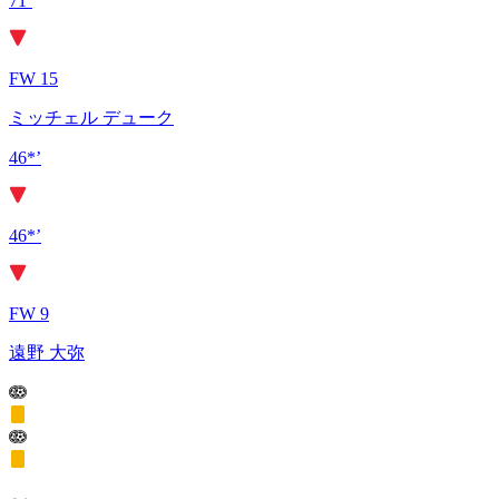
71’
FW 15
ミッチェル デューク
46*’
46*’
FW 9
遠野 大弥