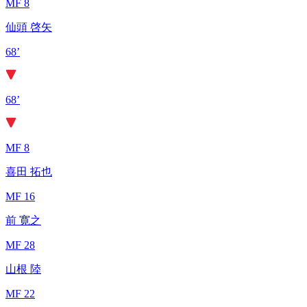
MF 8
仙頭 啓矢
68’
68’
MF 8
喜田 拓也
MF 16
前 寛之
MF 28
山根 陸
MF 22