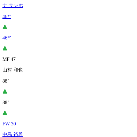
ナ サンホ
46*’
46*’
MF 47
山村 和也
88’
88’
FW 30
中島 裕希