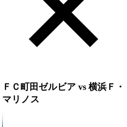
ＦＣ町田ゼルビア
vs
横浜Ｆ・
マリノス