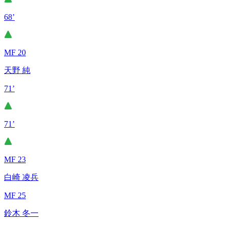
68’
MF 20
天野 純
71’
71’
MF 23
白崎 凌兵
MF 25
鈴木 冬一