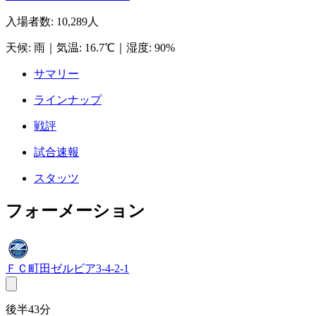
入場者数
:
10,289人
天候
:
雨
｜
気温
:
16.7℃
｜
湿度
:
90%
サマリー
ラインナップ
戦評
試合速報
スタッツ
フォーメーション
ＦＣ町田ゼルビア
3-4-2-1
後半43分