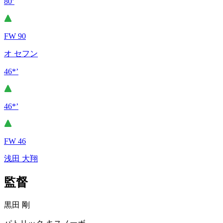
80’
FW 90
オ セフン
46*’
46*’
FW 46
浅田 大翔
監督
黒田 剛