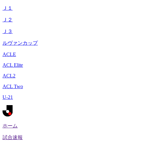
Ｊ１
Ｊ２
Ｊ３
ルヴァンカップ
ACLE
ACL Elite
ACL2
ACL Two
U-21
ホーム
試合速報