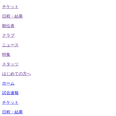
チケット
日程・結果
順位表
クラブ
ニュース
特集
スタッツ
はじめての方へ
ホーム
試合速報
チケット
日程・結果