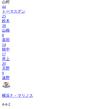
山村
44
トーマスデン
25
鈴木
28
山根
8
喜田
14
植中
17
井上
20
天野
9
遠野
横浜Ｆ・マリノス
4-4-2