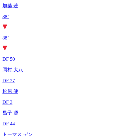
加藤 蓮
88’
88’
DF 50
岡村 大八
DF 27
松原 健
DF 3
昌子 源
DF 44
トーマス デン