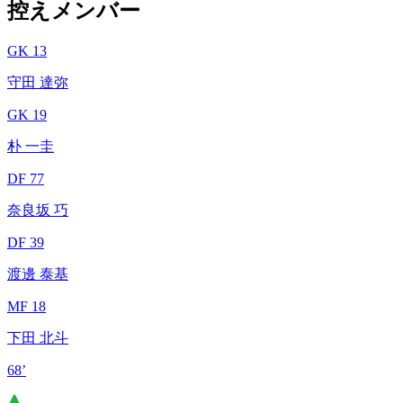
控えメンバー
GK 13
守田 達弥
GK 19
朴 一圭
DF 77
奈良坂 巧
DF 39
渡邊 泰基
MF 18
下田 北斗
68’