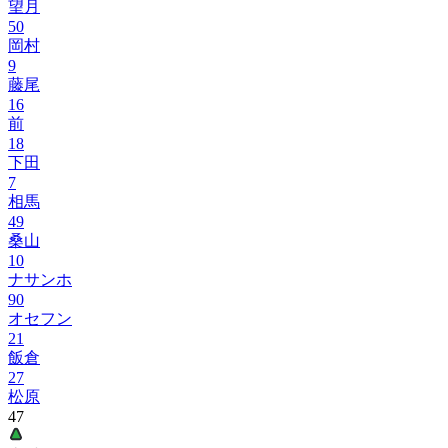
望月
50
岡村
9
藤尾
16
前
18
下田
7
相馬
49
桑山
10
ナサンホ
90
オセフン
21
飯倉
27
松原
47