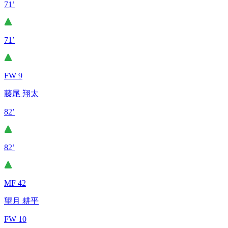
71’
71’
FW 9
藤尾 翔太
82’
82’
MF 42
望月 耕平
FW 10