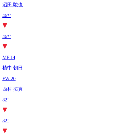
沼田 駿也
46*’
46*’
MF 14
植中 朝日
FW 20
西村 拓真
82’
82’