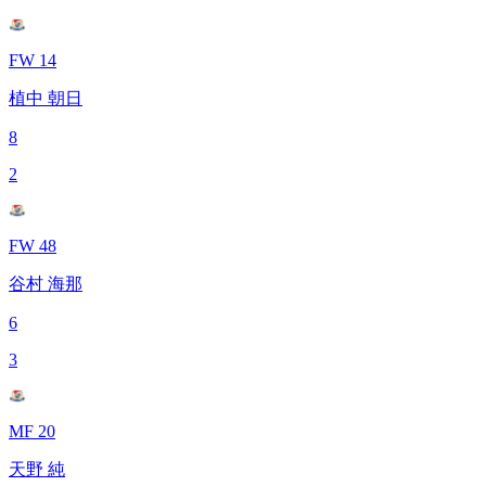
FW 14
植中 朝日
8
2
FW 48
谷村 海那
6
3
MF 20
天野 純