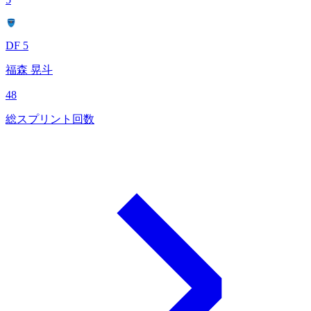
DF 5
福森 晃斗
48
総スプリント回数