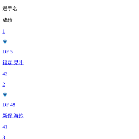
選手名
成績
1
DF 5
福森 晃斗
42
2
DF 48
新保 海鈴
41
3