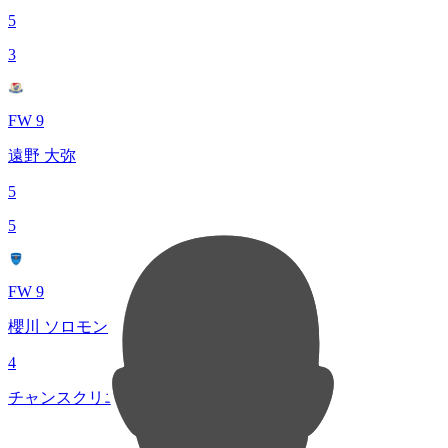
5
3
FW 9
遠野 大弥
5
5
FW 9
櫻川 ソロモン
4
チャンスクリエイト総数