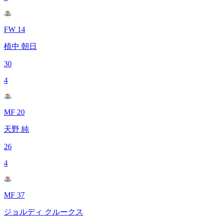
FW 14
植中 朝日
30
4
MF 20
天野 純
26
4
MF 37
ジョルディ クルークス