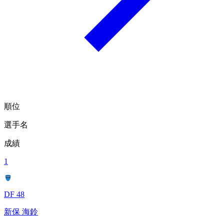
順位
選手名
成績
1
DF 48
新保 海鈴