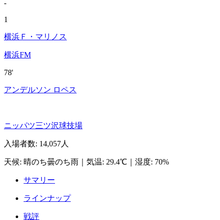
-
1
横浜Ｆ・マリノス
横浜FM
78'
アンデルソン ロペス
ニッパツ三ツ沢球技場
入場者数
:
14,057人
天候
:
晴のち曇のち雨
｜
気温
:
29.4℃
｜
湿度
:
70%
サマリー
ラインナップ
戦評