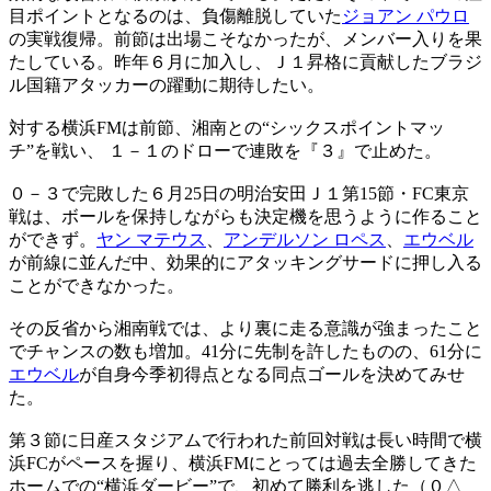
目ポイントとなるのは、負傷離脱していた
ジョアン パウロ
の実戦復帰。前節は出場こそなかったが、メンバー入りを果
たしている。昨年６月に加入し、Ｊ１昇格に貢献したブラジ
ル国籍アタッカーの躍動に期待したい。
対する横浜FMは前節、湘南との“シックスポイントマッ
チ”を戦い、 １－１のドローで連敗を『３』で止めた。
０－３で完敗した６月25日の明治安田Ｊ１第15節・FC東京
戦は、ボールを保持しながらも決定機を思うように作ること
ができず。
ヤン マテウス
、
アンデルソン ロペス
、
エウベル
が前線に並んだ中、効果的にアタッキングサードに押し入る
ことができなかった。
その反省から湘南戦では、より裏に走る意識が強まったこと
でチャンスの数も増加。41分に先制を許したものの、61分に
エウベル
が自身今季初得点となる同点ゴールを決めてみせ
た。
第３節に日産スタジアムで行われた前回対戦は長い時間で横
浜FCがペースを握り、横浜FMにとっては過去全勝してきた
ホームでの“横浜ダービー”で、初めて勝利を逃した（０△