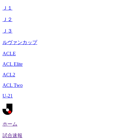
Ｊ１
Ｊ２
Ｊ３
ルヴァンカップ
ACLE
ACL Elite
ACL2
ACL Two
U-21
ホーム
試合速報