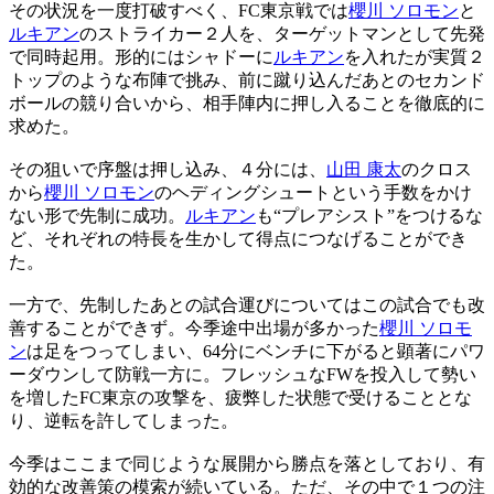
その状況を一度打破すべく、FC東京戦では
櫻川 ソロモン
と
ルキアン
のストライカー２人を、ターゲットマンとして先発
で同時起用。形的にはシャドーに
ルキアン
を入れたが実質２
トップのような布陣で挑み、前に蹴り込んだあとのセカンド
ボールの競り合いから、相手陣内に押し入ることを徹底的に
求めた。
その狙いで序盤は押し込み、４分には、
山田 康太
のクロス
から
櫻川 ソロモン
のヘディングシュートという手数をかけ
ない形で先制に成功。
ルキアン
も“プレアシスト”をつけるな
ど、それぞれの特長を生かして得点につなげることができ
た。
一方で、先制したあとの試合運びについてはこの試合でも改
善することができず。今季途中出場が多かった
櫻川 ソロモ
ン
は足をつってしまい、64分にベンチに下がると顕著にパワ
ーダウンして防戦一方に。フレッシュなFWを投入して勢い
を増したFC東京の攻撃を、疲弊した状態で受けることとな
り、逆転を許してしまった。
今季はここまで同じような展開から勝点を落としており、有
効的な改善策の模索が続いている。ただ、その中で１つの注