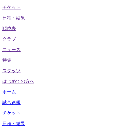
チケット
日程・結果
順位表
クラブ
ニュース
特集
スタッツ
はじめての方へ
ホーム
試合速報
チケット
日程・結果