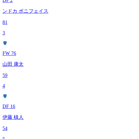
DF 2
ンドカ ボニフェイス
81
3
FW 76
山田 康太
59
4
DF 16
伊藤 槙人
54
5