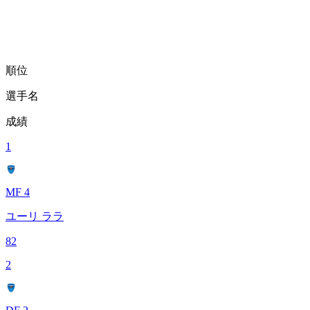
順位
選手名
成績
1
MF 4
ユーリ ララ
82
2