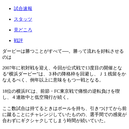
試合速報
スタッツ
見どころ
戦評
ダービーは勝つことがすべて──。勝って流れを好転させる
のは
2007年に初対戦を迎え、今回が公式戦で13度目の開催とな
る“横浜ダービー”は、３枠の降格枠を回避し、Ｊ１残留をか
なえるべく、例年以上に意味をもつ一戦となる。
18位の横浜FCは、前節・FC東京戦で痛恨の逆転負けを喫
し、４連敗中と低空飛行が続く。
ここ数試合は持てるときはボールを持ち、引きつけてから前
に蹴ることにチャレンジしていたものの、選手間での感覚が
合わずにギクシャクしてしまう時間が続いていた。