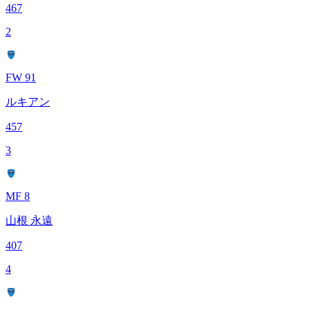
467
2
FW 91
ルキアン
457
3
MF 8
山根 永遠
407
4