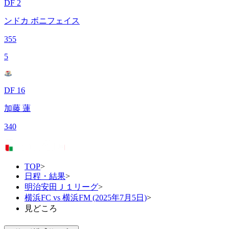
DF 2
ンドカ ボニフェイス
355
5
DF 16
加藤 蓮
340
TOP
>
日程・結果
>
明治安田Ｊ１リーグ
>
横浜FC vs 横浜FM (2025年7月5日)
>
見どころ