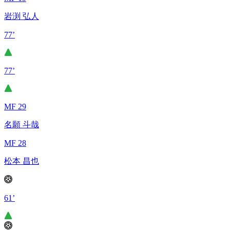
岩渕 弘人
77’
77’
MF 29
名願 斗哉
MF 28
松本 昌也
61’