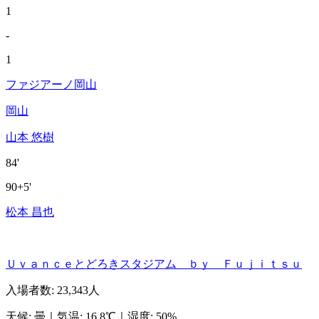
1
-
1
ファジアーノ岡山
岡山
山本 悠樹
84'
90+5'
松本 昌也
Ｕｖａｎｃｅとどろきスタジアム ｂｙ Ｆｕｊｉｔｓｕ
入場者数
:
23,343人
天候
:
曇
｜
気温
:
16.8℃
｜
湿度
:
50%