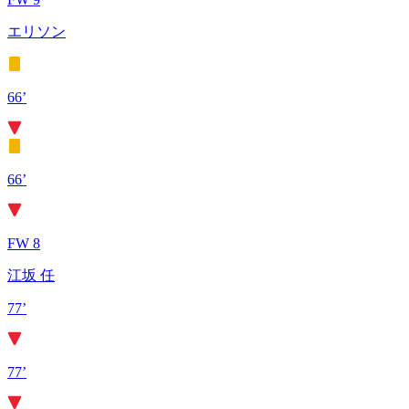
エリソン
66’
66’
FW 8
江坂 任
77’
77’