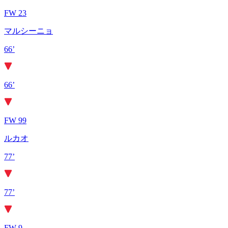
FW 23
マルシーニョ
66’
66’
FW 99
ルカオ
77’
77’
FW 9