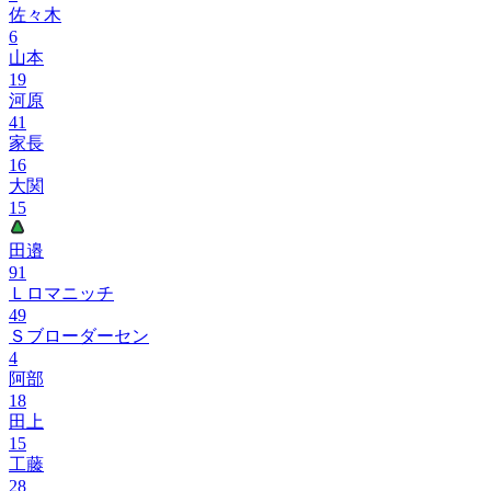
佐々木
6
山本
19
河原
41
家長
16
大関
15
田邉
91
Ｌロマニッチ
49
Ｓブローダーセン
4
阿部
18
田上
15
工藤
28