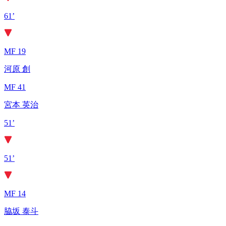
61’
MF 19
河原 創
MF 41
宮本 英治
51’
51’
MF 14
脇坂 泰斗