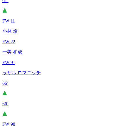
61’
FW 11
小林 悠
FW 22
一美 和成
FW 91
ラザル ロマニッチ
66’
66’
FW 98