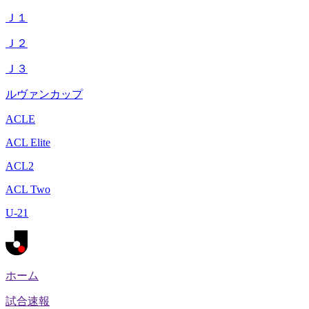
Ｊ１
Ｊ２
Ｊ３
ルヴァンカップ
ACLE
ACL Elite
ACL2
ACL Two
U-21
ホーム
試合速報