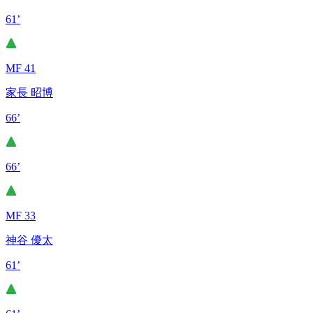
61’
MF 41
家長 昭博
66’
66’
MF 33
神谷 優太
61’