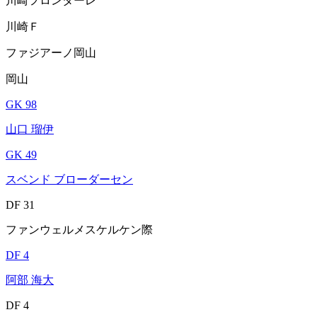
川崎フロンターレ
川崎Ｆ
ファジアーノ岡山
岡山
GK 98
山口 瑠伊
GK 49
スベンド ブローダーセン
DF 31
ファンウェルメスケルケン際
DF 4
阿部 海大
DF 4