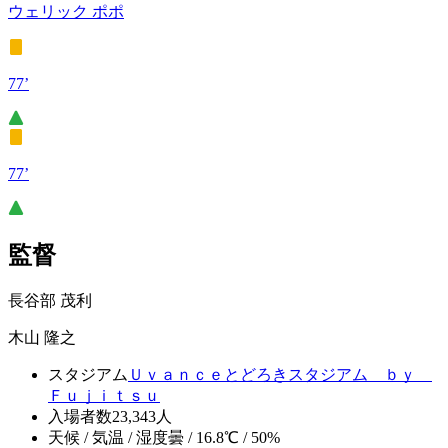
ウェリック ポポ
77’
77’
監督
長谷部 茂利
木山 隆之
スタジアム
Ｕｖａｎｃｅとどろきスタジアム ｂｙ
Ｆｕｊｉｔｓｕ
入場者数
23,343人
天候 / 気温 / 湿度
曇 / 16.8℃ / 50%