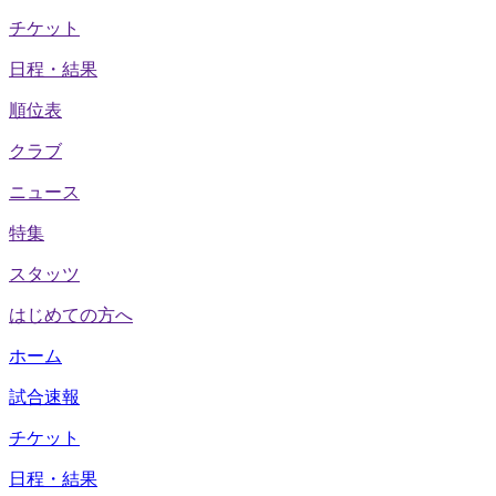
チケット
日程・結果
順位表
クラブ
ニュース
特集
スタッツ
はじめての方へ
ホーム
試合速報
チケット
日程・結果