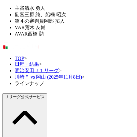
主審
清水 勇人
副審
三原 純、船橋 昭次
第４の審判員
岡部 拓人
VAR
荒木 友輔
AVAR
西橋 勲
TOP
>
日程・結果
>
明治安田Ｊ１リーグ
>
川崎Ｆ vs 岡山 (2025年11月8日)
>
ラインナップ
Ｊリーグ公式サービス