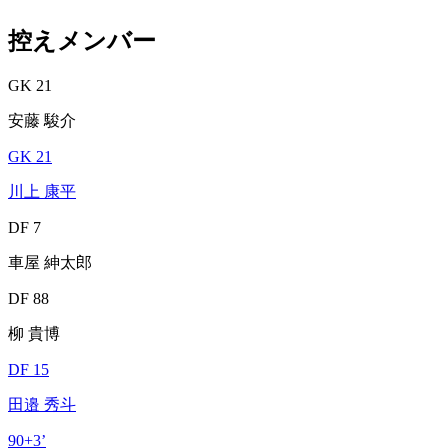
控えメンバー
GK 21
安藤 駿介
GK 21
川上 康平
DF 7
車屋 紳太郎
DF 88
柳 貴博
DF 15
田邉 秀斗
90+3’