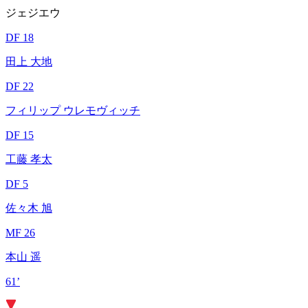
ジェジエウ
DF 18
田上 大地
DF 22
フィリップ ウレモヴィッチ
DF 15
工藤 孝太
DF 5
佐々木 旭
MF 26
本山 遥
61’