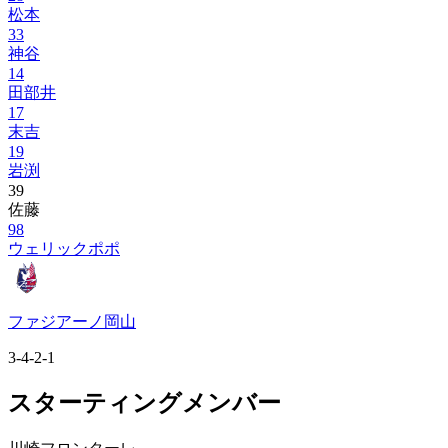
松本
33
神谷
14
田部井
17
末吉
19
岩渕
39
佐藤
98
ウェリックポポ
ファジアーノ岡山
3-4-2-1
スターティングメンバー