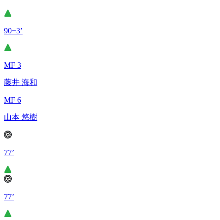
90+3’
MF 3
藤井 海和
MF 6
山本 悠樹
77’
77’