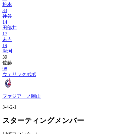
松本
33
神谷
14
田部井
17
末吉
19
岩渕
39
佐藤
98
ウェリックポポ
ファジアーノ岡山
3-4-2-1
スターティングメンバー