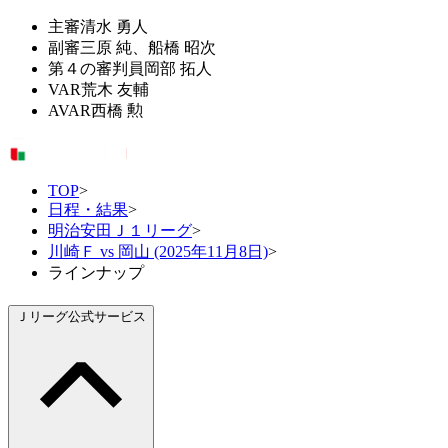
主審
清水 勇人
副審
三原 純、船橋 昭次
第４の審判員
岡部 拓人
VAR
荒木 友輔
AVAR
西橋 勲
TOP
>
日程・結果
>
明治安田Ｊ１リーグ
>
川崎Ｆ vs 岡山 (2025年11月8日)
>
ラインナップ
Ｊリーグ公式サービス