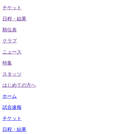
チケット
日程・結果
順位表
クラブ
ニュース
特集
スタッツ
はじめての方へ
ホーム
試合速報
チケット
日程・結果