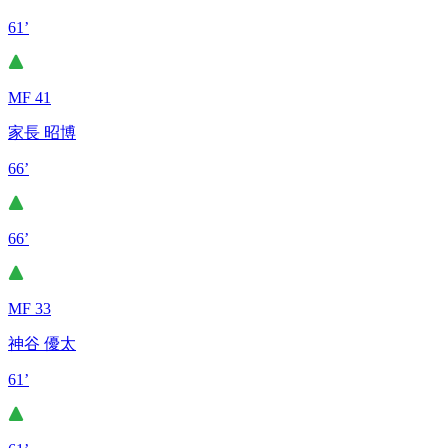
61’
MF 41
家長 昭博
66’
66’
MF 33
神谷 優太
61’