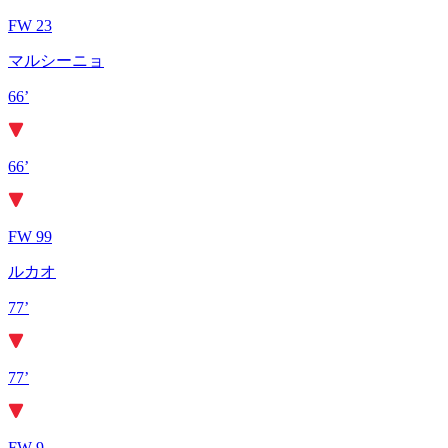
FW 23
マルシーニョ
66’
66’
FW 99
ルカオ
77’
77’
FW 9