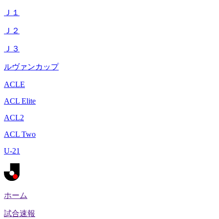
Ｊ１
Ｊ２
Ｊ３
ルヴァンカップ
ACLE
ACL Elite
ACL2
ACL Two
U-21
ホーム
試合速報