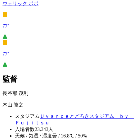
ウェリック ポポ
77’
77’
監督
長谷部 茂利
木山 隆之
スタジアム
Ｕｖａｎｃｅとどろきスタジアム ｂｙ
Ｆｕｊｉｔｓｕ
入場者数
23,343人
天候 / 気温 / 湿度
曇 / 16.8℃ / 50%