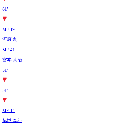
61’
MF 19
河原 創
MF 41
宮本 英治
51’
51’
MF 14
脇坂 泰斗