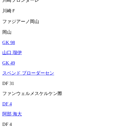
川崎フロンターレ
川崎Ｆ
ファジアーノ岡山
岡山
GK 98
山口 瑠伊
GK 49
スベンド ブローダーセン
DF 31
ファンウェルメスケルケン際
DF 4
阿部 海大
DF 4