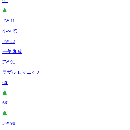
61’
FW 11
小林 悠
FW 22
一美 和成
FW 91
ラザル ロマニッチ
66’
66’
FW 98