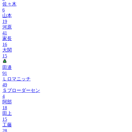
佐々木
6
山本
19
河原
41
家長
16
大関
15
田邉
91
Ｌロマニッチ
49
Ｓブローダーセン
4
阿部
18
田上
15
工藤
28