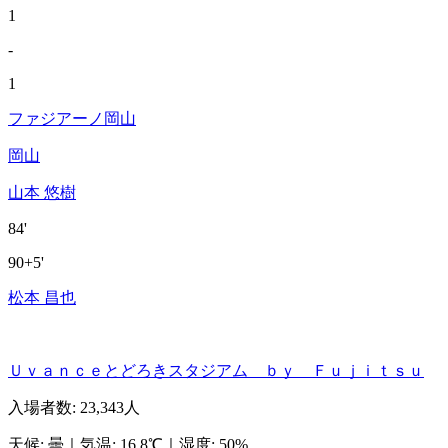
1
-
1
ファジアーノ岡山
岡山
山本 悠樹
84'
90+5'
松本 昌也
Ｕｖａｎｃｅとどろきスタジアム ｂｙ Ｆｕｊｉｔｓｕ
入場者数
:
23,343人
天候
:
曇
｜
気温
:
16.8℃
｜
湿度
:
50%