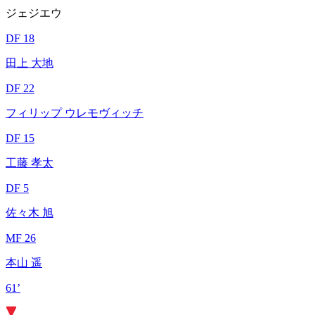
ジェジエウ
DF 18
田上 大地
DF 22
フィリップ ウレモヴィッチ
DF 15
工藤 孝太
DF 5
佐々木 旭
MF 26
本山 遥
61’