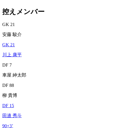
控えメンバー
GK 21
安藤 駿介
GK 21
川上 康平
DF 7
車屋 紳太郎
DF 88
柳 貴博
DF 15
田邉 秀斗
90+3’