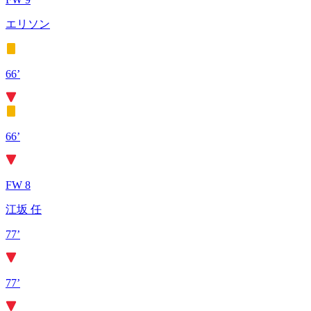
エリソン
66’
66’
FW 8
江坂 任
77’
77’