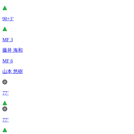
90+3’
MF 3
藤井 海和
MF 6
山本 悠樹
77’
77’