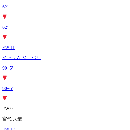
62’
62’
FW 11
イッサム ジェバリ
90+5’
90+5’
FW 9
宮代 大聖
FW 17