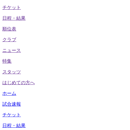
チケット
日程・結果
順位表
クラブ
ニュース
特集
スタッツ
はじめての方へ
ホーム
試合速報
チケット
日程・結果