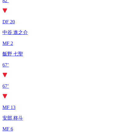
82’
DF 20
中谷 進之介
MF 2
飯野 七聖
67’
67’
MF 13
安部 柊斗
MF 6