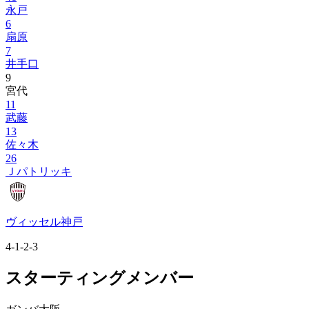
永戸
6
扇原
7
井手口
9
宮代
11
武藤
13
佐々木
26
Ｊパトリッキ
ヴィッセル神戸
4-1-2-3
スターティングメンバー