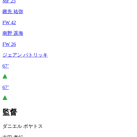
MF 25
鍬先 祐弥
FW 42
南野 遥海
FW 26
ジェアン パトリッキ
67’
67’
監督
ダニエル ポヤトス