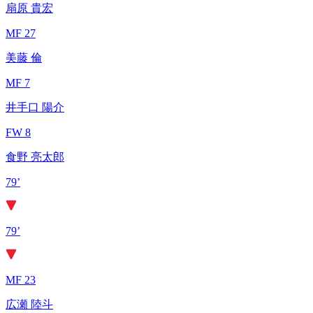
扇原 貴宏
MF 27
美藤 倫
MF 7
井手口 陽介
FW 8
食野 亮太郎
79’
79’
MF 23
広瀬 陸斗