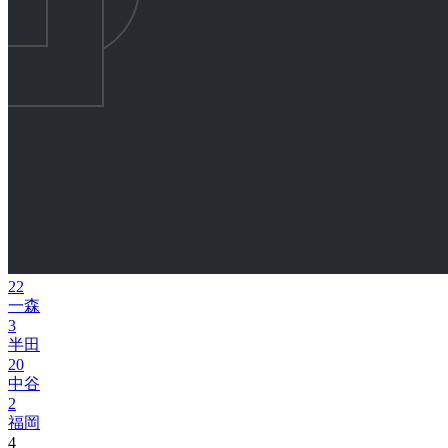
22
一森
3
半田
20
中谷
2
福岡
4