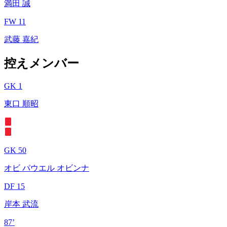
満田 誠
FW 11
武藤 嘉紀
控えメンバー
GK 1
東口 順昭
GK 50
オビ パウエル オビンナ
DF 15
岸本 武流
87’