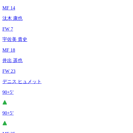
MF 14
汰木 康也
FW 7
宇佐美 貴史
MF 18
井出 遥也
FW 23
デニス ヒュメット
90+5’
90+5’