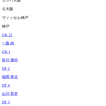
ガンバ大阪
Ｇ大阪
ヴィッセル神戸
神戸
GK 22
一森 純
GK 1
前川 黛也
DF 2
福岡 将太
DF 4
山川 哲史
DF 3