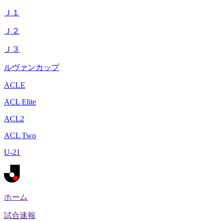
Ｊ１
Ｊ２
Ｊ３
ルヴァンカップ
ACLE
ACL Elite
ACL2
ACL Two
U-21
ホーム
試合速報