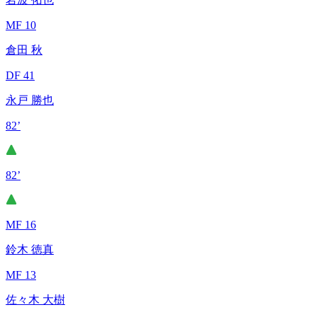
MF 10
倉田 秋
DF 41
永戸 勝也
82’
82’
MF 16
鈴木 徳真
MF 13
佐々木 大樹