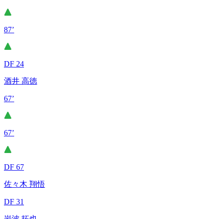
87’
DF 24
酒井 高徳
67’
67’
DF 67
佐々木 翔悟
DF 31
岩波 拓也