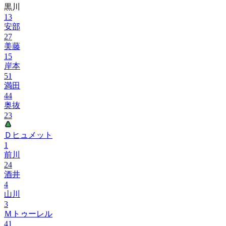
黒川
13
安部
27
美藤
15
岸本
51
満田
44
奥抜
23
Ｄヒュメット
1
前川
24
酒井
4
山川
3
Ｍトゥーレル
41