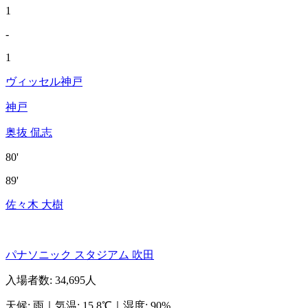
1
-
1
ヴィッセル神戸
神戸
奥抜 侃志
80'
89'
佐々木 大樹
パナソニック スタジアム 吹田
入場者数
:
34,695人
天候
:
雨
｜
気温
:
15.8℃
｜
湿度
:
90%