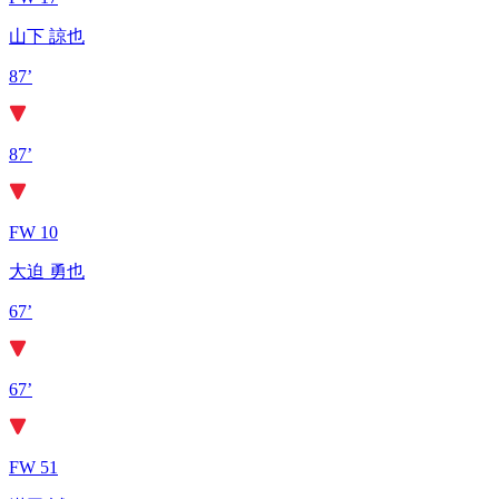
山下 諒也
87’
87’
FW 10
大迫 勇也
67’
67’
FW 51