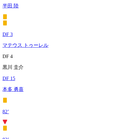
半田 陸
DF 3
マテウス トゥーレル
DF 4
黒川 圭介
DF 15
本多 勇喜
82’