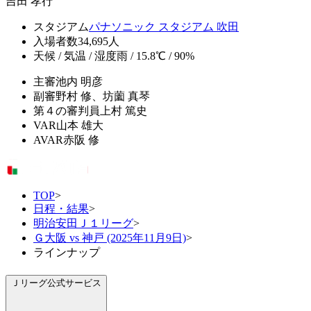
吉田 孝行
スタジアム
パナソニック スタジアム 吹田
入場者数
34,695人
天候 / 気温 / 湿度
雨 / 15.8℃ / 90%
主審
池内 明彦
副審
野村 修、坊薗 真琴
第４の審判員
上村 篤史
VAR
山本 雄大
AVAR
赤阪 修
TOP
>
日程・結果
>
明治安田Ｊ１リーグ
>
Ｇ大阪 vs 神戸 (2025年11月9日)
>
ラインナップ
Ｊリーグ公式サービス