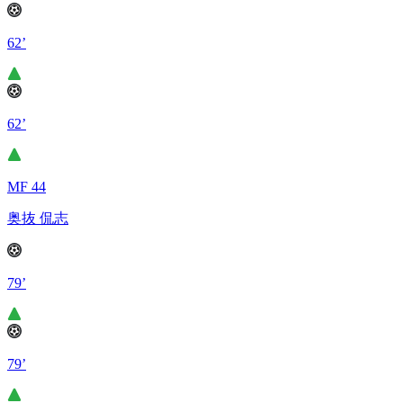
62’
62’
MF 44
奥抜 侃志
79’
79’