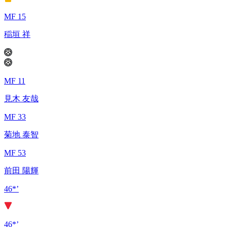
MF 15
稲垣 祥
MF 11
見木 友哉
MF 33
菊地 泰智
MF 53
前田 陽輝
46*’
46*’