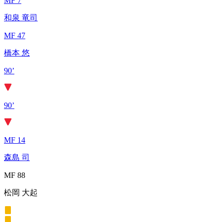
MF 7
和泉 竜司
MF 47
橋本 悠
90’
90’
MF 14
森島 司
MF 88
松岡 大起