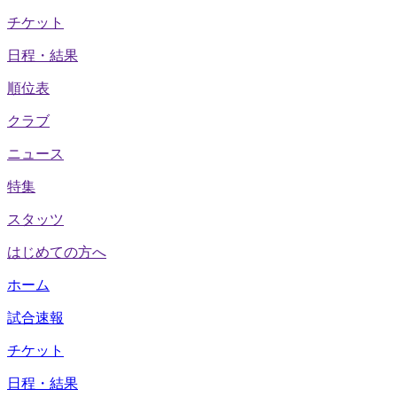
チケット
日程・結果
順位表
クラブ
ニュース
特集
スタッツ
はじめての方へ
ホーム
試合速報
チケット
日程・結果