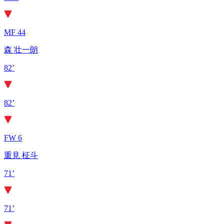
MF 44
森 壮一朗
82’
82’
FW 6
重見 柾斗
71’
71’