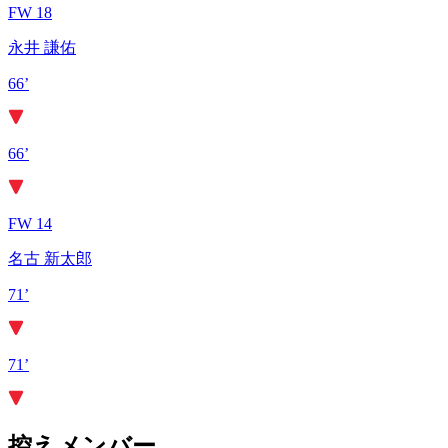
FW 18
永井 謙佑
66’
66’
FW 14
名古 新太郎
71’
71’
控えメンバー