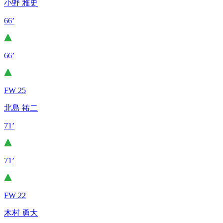
小野 雅史
66’
66’
FW 25
北島 祐二
71’
71’
FW 22
木村 勇大