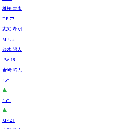
椎橋 慧也
DF 77
志知 孝明
MF 32
鈴木 陽人
FW 18
岩崎 悠人
46*’
46*’
MF 41