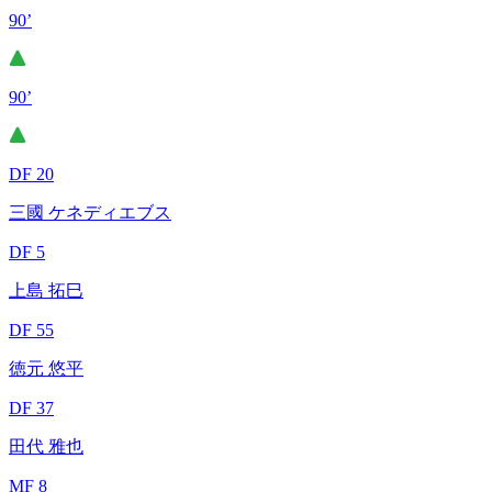
90’
90’
DF 20
三國 ケネディエブス
DF 5
上島 拓巳
DF 55
徳元 悠平
DF 37
田代 雅也
MF 8