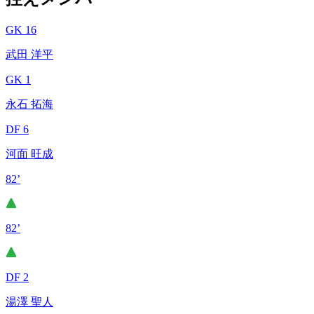
GK 16
武田 洋平
GK 1
永石 拓海
DF 6
河面 旺成
82’
82’
DF 2
湯澤 聖人