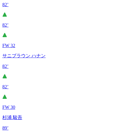
82’
82’
FW 32
サニブラウン ハナン
82’
82’
FW 30
杉浦 駿吾
89’