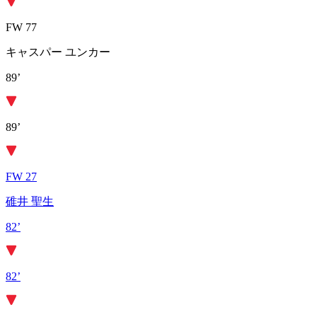
FW 77
キャスパー ユンカー
89’
89’
FW 27
碓井 聖生
82’
82’