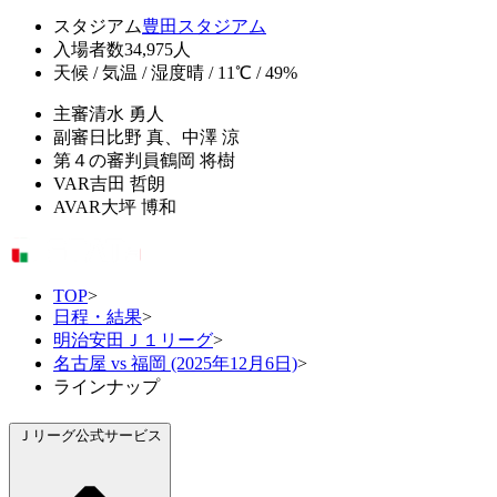
スタジアム
豊田スタジアム
入場者数
34,975人
天候 / 気温 / 湿度
晴 / 11℃ / 49%
主審
清水 勇人
副審
日比野 真、中澤 涼
第４の審判員
鶴岡 将樹
VAR
吉田 哲朗
AVAR
大坪 博和
TOP
>
日程・結果
>
明治安田Ｊ１リーグ
>
名古屋 vs 福岡 (2025年12月6日)
>
ラインナップ
Ｊリーグ公式サービス