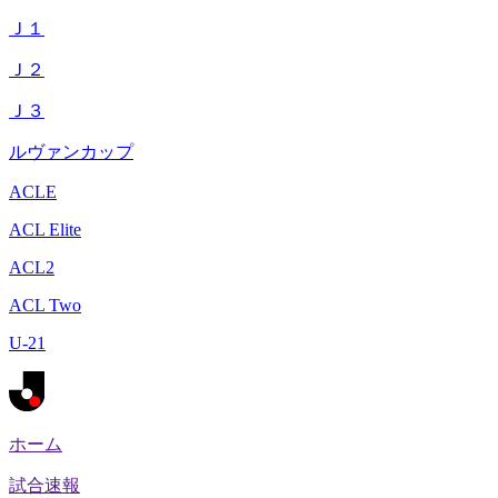
Ｊ１
Ｊ２
Ｊ３
ルヴァンカップ
ACLE
ACL Elite
ACL2
ACL Two
U-21
ホーム
試合速報