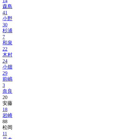
14
森島
41
小野
30
杉浦
7
和泉
22
木村
24
小畑
29
前嶋
3
奈良
20
安藤
18
岩崎
88
松岡
11