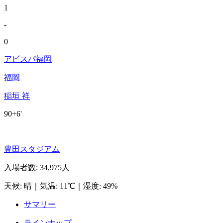
1
-
0
アビスパ福岡
福岡
稲垣 祥
90+6'
豊田スタジアム
入場者数
:
34,975人
天候
:
晴
｜
気温
:
11℃
｜
湿度
:
49%
サマリー
ラインナップ