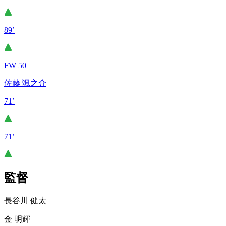
89’
FW 50
佐藤 颯之介
71’
71’
監督
長谷川 健太
金 明輝