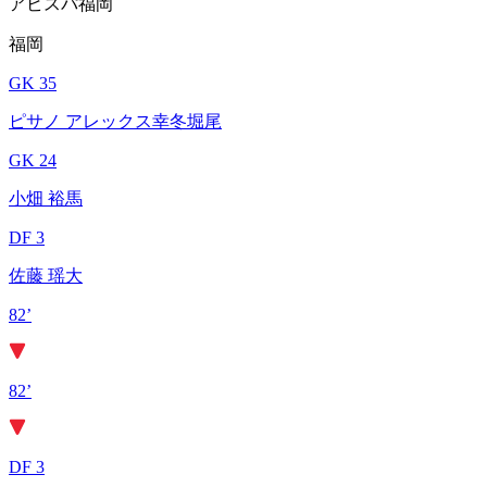
アビスパ福岡
福岡
GK 35
ピサノ アレックス幸冬堀尾
GK 24
小畑 裕馬
DF 3
佐藤 瑶大
82’
82’
DF 3