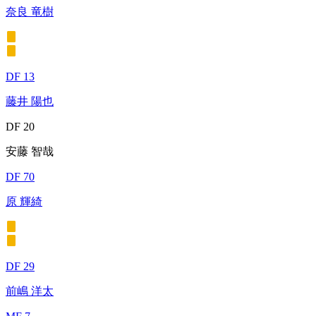
奈良 竜樹
DF 13
藤井 陽也
DF 20
安藤 智哉
DF 70
原 輝綺
DF 29
前嶋 洋太