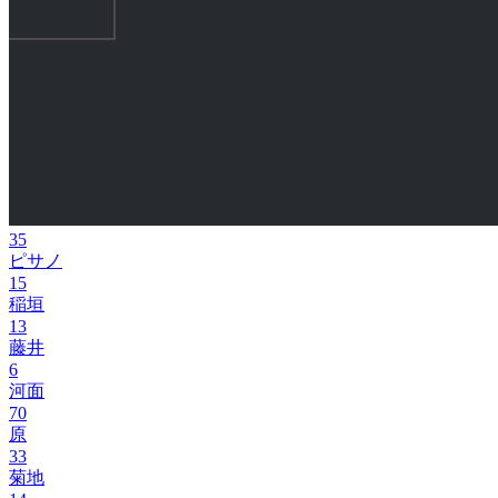
35
ピサノ
15
稲垣
13
藤井
6
河面
70
原
33
菊地