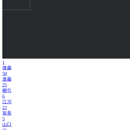
1
後藤
50
進藤
25
櫛引
6
江川
22
翁長
5
山口