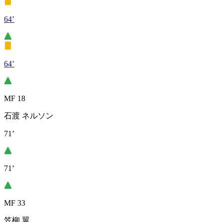
64’
64’
MF 18
石渡 ネルソン
71’
71’
MF 33
笠柳 翼