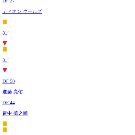
DF 27
ディオン クールズ
81’
81’
DF 50
進藤 亮佑
DF 44
畠中 槙之輔