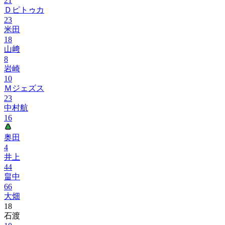
21
Ｄピトゥカ
23
米田
18
山﨑
8
岩崎
10
Ｍジェズス
23
中村航
16
奥田
4
井上
44
畠中
66
大畑
18
石渡