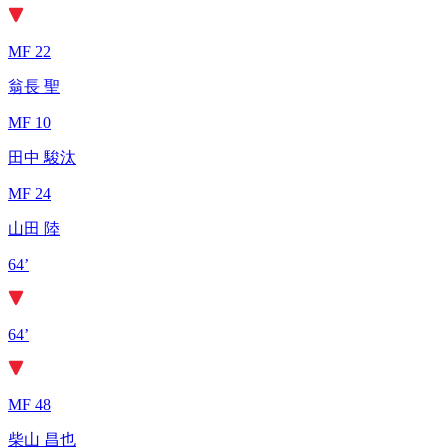
MF 22
翁長 聖
MF 10
田中 駿汰
MF 24
山田 陸
64’
64’
MF 48
柴山 昌也