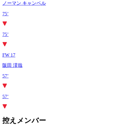
ノーマン キャンベル
75’
75’
FW 17
阪田 澪哉
57’
57’
控えメンバー