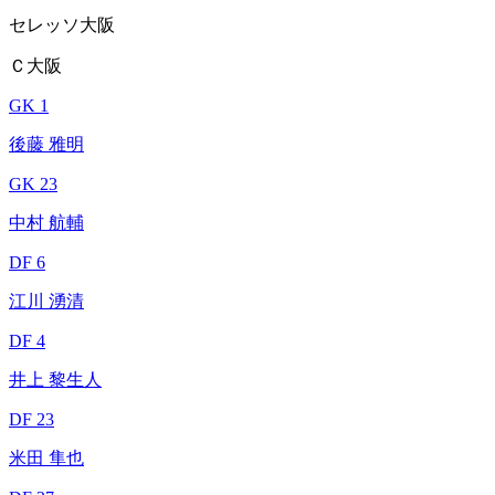
セレッソ大阪
Ｃ大阪
GK 1
後藤 雅明
GK 23
中村 航輔
DF 6
江川 湧清
DF 4
井上 黎生人
DF 23
米田 隼也