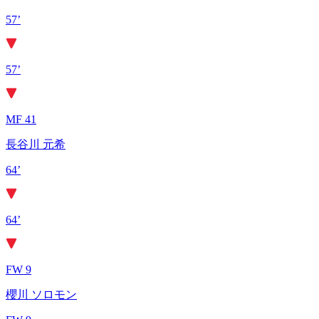
57’
57’
MF 41
長谷川 元希
64’
64’
FW 9
櫻川 ソロモン