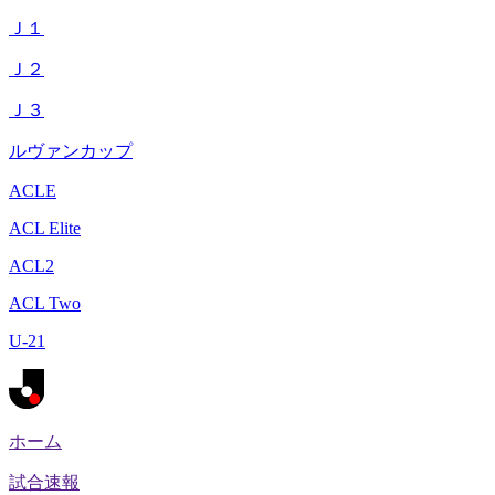
Ｊ１
Ｊ２
Ｊ３
ルヴァンカップ
ACLE
ACL Elite
ACL2
ACL Two
U-21
ホーム
試合速報