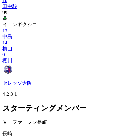
10
田中駿
99
イェンギクシニ
13
中島
14
横山
9
櫻川
セレッソ大阪
4-2-3-1
スターティングメンバー
Ｖ・ファーレン長崎
長崎