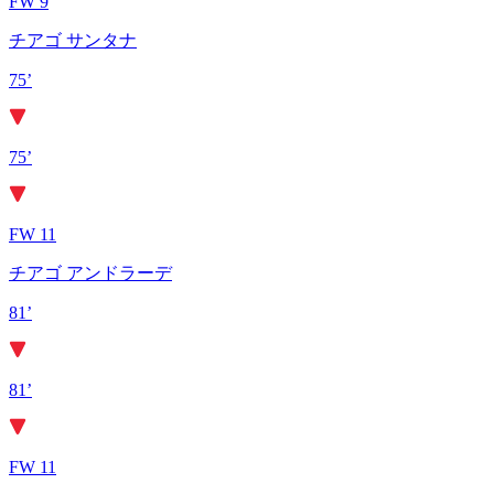
FW 9
チアゴ サンタナ
75’
75’
FW 11
チアゴ アンドラーデ
81’
81’
FW 11