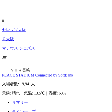
1
-
0
セレッソ大阪
Ｃ大阪
マテウス ジェズス
38'
ＮＨＫ長崎
PEACE STADIUM Connected by SoftBank
入場者数
:
19,941人
天候
:
晴れ
｜
気温
:
13.5℃
｜
湿度
:
63%
サマリー
ラインナップ