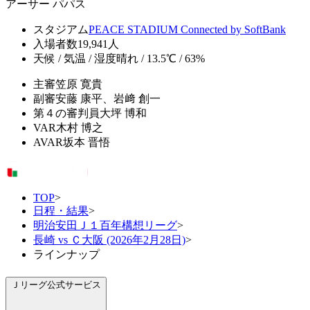
アーサー パパス
スタジアム
PEACE STADIUM Connected by SoftBank
入場者数
19,941人
天候 / 気温 / 湿度
晴れ / 13.5℃ / 63%
主審
笠原 寛貴
副審
安藤 康平、岩﨑 創一
第４の審判員
大坪 博和
VAR
木村 博之
AVAR
坂本 晋悟
TOP
>
日程・結果
>
明治安田Ｊ１百年構想リーグ
>
長崎 vs Ｃ大阪 (2026年2月28日)
>
ラインナップ
Ｊリーグ公式サービス