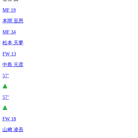
MF 19
本間 至恩
MF 34
松本 天夢
FW 13
中島 元彦
57’
57’
FW 18
山﨑 凌吾