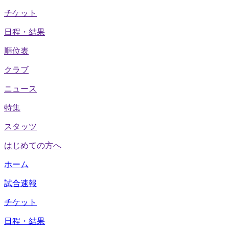
チケット
日程・結果
順位表
クラブ
ニュース
特集
スタッツ
はじめての方へ
ホーム
試合速報
チケット
日程・結果