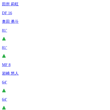
田所 莉旺
DF 16
奥田 勇斗
81’
81’
MF 8
岩崎 悠人
64’
64’