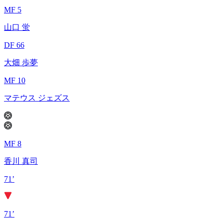
MF 5
山口 蛍
DF 66
大畑 歩夢
MF 10
マテウス ジェズス
MF 8
香川 真司
71’
71’