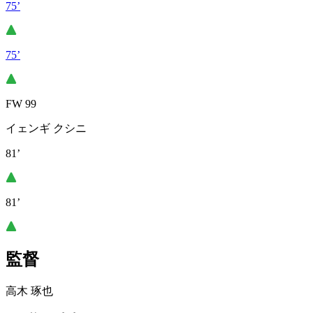
75’
75’
FW 99
イェンギ クシニ
81’
81’
監督
高木 琢也