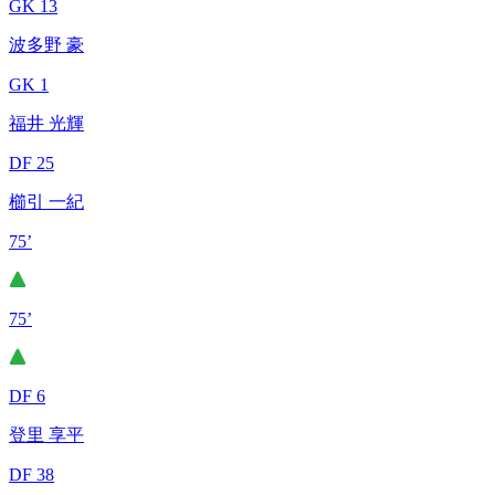
GK 13
波多野 豪
GK 1
福井 光輝
DF 25
櫛引 一紀
75’
75’
DF 6
登里 享平
DF 38