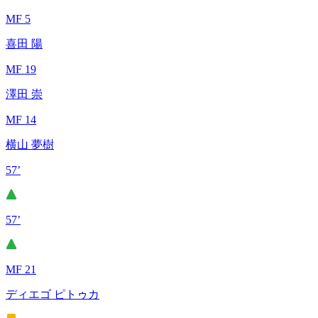
MF 5
喜田 陽
MF 19
澤田 崇
MF 14
横山 夢樹
57’
57’
MF 21
ディエゴ ピトゥカ