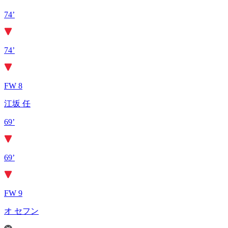
74’
74’
FW 8
江坂 任
69’
69’
FW 9
オ セフン