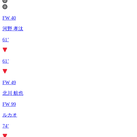
FW 40
河野 孝汰
61’
61’
FW 49
北川 航也
FW 99
ルカオ
74’