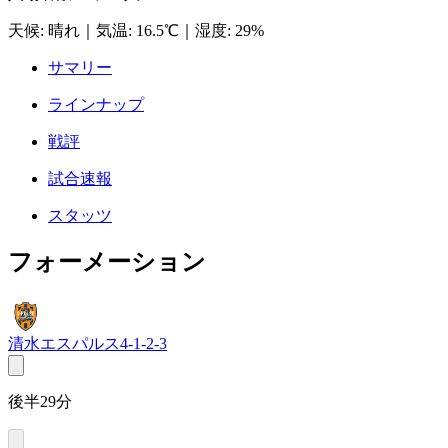
天候
:
晴れ
｜
気温
:
16.5℃
｜
湿度
:
29%
サマリー
ラインナップ
戦評
試合速報
スタッツ
フォーメーション
清水エスパルス
4-1-2-3
後半29分