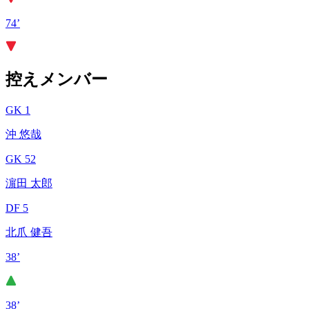
74’
控えメンバー
GK 1
沖 悠哉
GK 52
濵田 太郎
DF 5
北爪 健吾
38’
38’