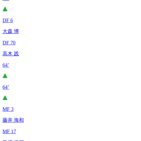
DF 6
大森 博
DF 70
高木 践
64’
64’
MF 3
藤井 海和
MF 17