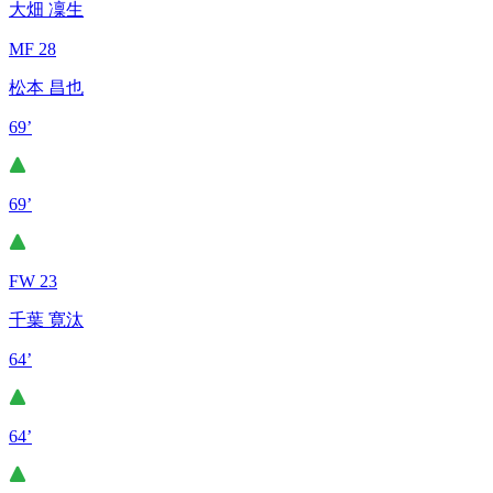
大畑 凜生
MF 28
松本 昌也
69’
69’
FW 23
千葉 寛汰
64’
64’