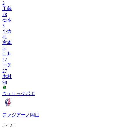
2
工藤
28
松本
5
小倉
41
宮本
51
白井
22
一美
27
木村
98
ウェリックポポ
ファジアーノ岡山
3-4-2-1