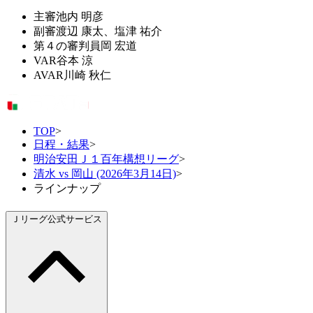
主審
池内 明彦
副審
渡辺 康太、塩津 祐介
第４の審判員
岡 宏道
VAR
谷本 涼
AVAR
川崎 秋仁
TOP
>
日程・結果
>
明治安田Ｊ１百年構想リーグ
>
清水 vs 岡山 (2026年3月14日)
>
ラインナップ
Ｊリーグ公式サービス