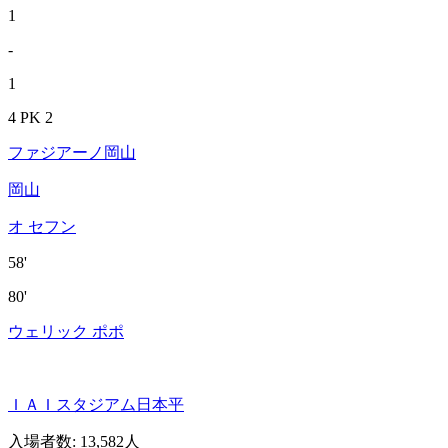
1
-
1
4 PK 2
ファジアーノ岡山
岡山
オ セフン
58'
80'
ウェリック ポポ
ＩＡＩスタジアム日本平
入場者数
:
13,582人