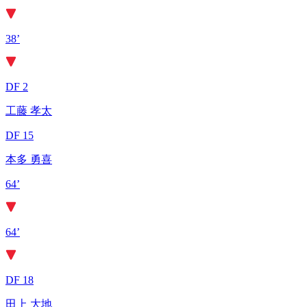
38’
DF 2
工藤 孝太
DF 15
本多 勇喜
64’
64’
DF 18
田上 大地