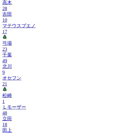
高木
28
吉田
10
マテウスブエノ
17
弓場
23
千葉
49
北川
9
オセフン
21
松崎
1
Ｌモーザー
48
立田
18
田上