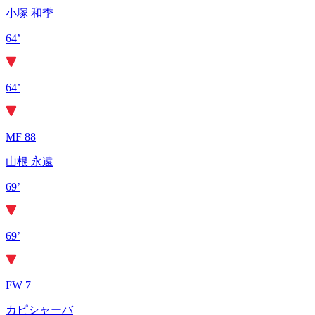
小塚 和季
64’
64’
MF 88
山根 永遠
69’
69’
FW 7
カピシャーバ