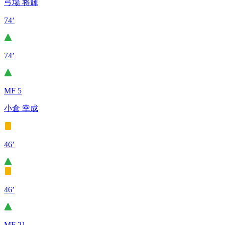
弓場 将輝
74’
74’
MF 5
小倉 幸成
46’
46’
MF 21