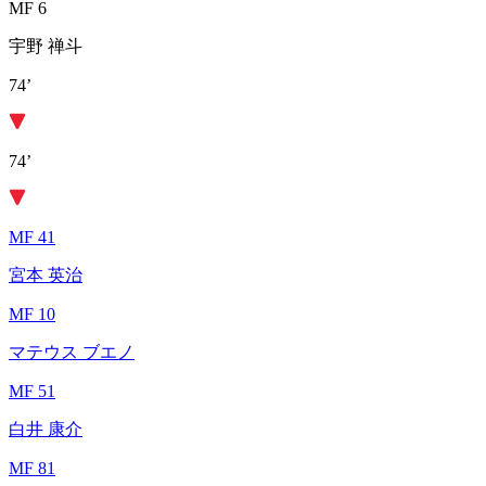
MF 6
宇野 禅斗
74’
74’
MF 41
宮本 英治
MF 10
マテウス ブエノ
MF 51
白井 康介
MF 81