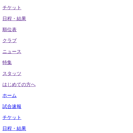
チケット
日程・結果
順位表
クラブ
ニュース
特集
スタッツ
はじめての方へ
ホーム
試合速報
チケット
日程・結果