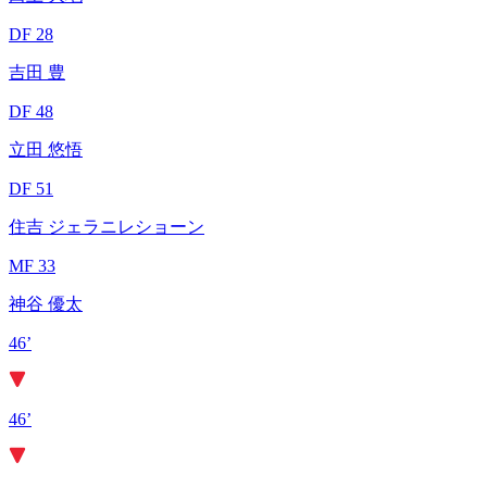
DF 28
吉田 豊
DF 48
立田 悠悟
DF 51
住吉 ジェラニレショーン
MF 33
神谷 優太
46’
46’