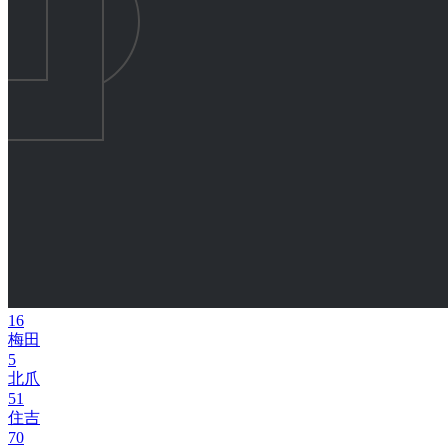
16
梅田
5
北爪
51
住吉
70