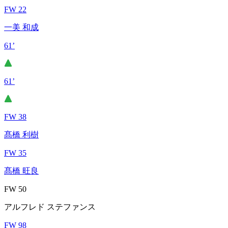
FW 22
一美 和成
61’
61’
FW 38
髙橋 利樹
FW 35
髙橋 旺良
FW 50
アルフレド ステファンス
FW 98