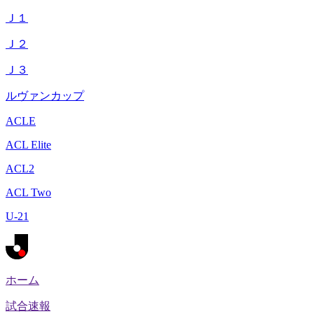
Ｊ１
Ｊ２
Ｊ３
ルヴァンカップ
ACLE
ACL Elite
ACL2
ACL Two
U-21
ホーム
試合速報