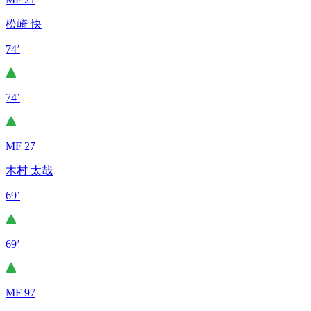
松崎 快
74’
74’
MF 27
木村 太哉
69’
69’
MF 97