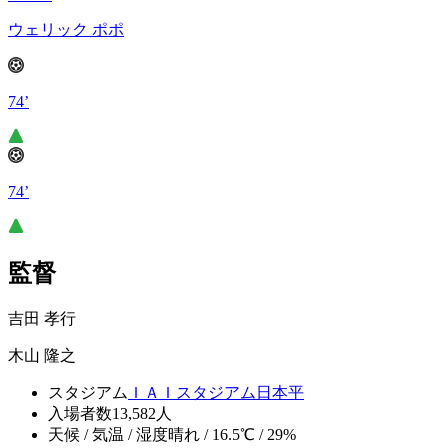
ウェリック ポポ
74’
74’
監督
吉田 孝行
木山 隆之
スタジアム
ＩＡＩスタジアム日本平
入場者数
13,582人
天候 / 気温 / 湿度
晴れ / 16.5℃ / 29%