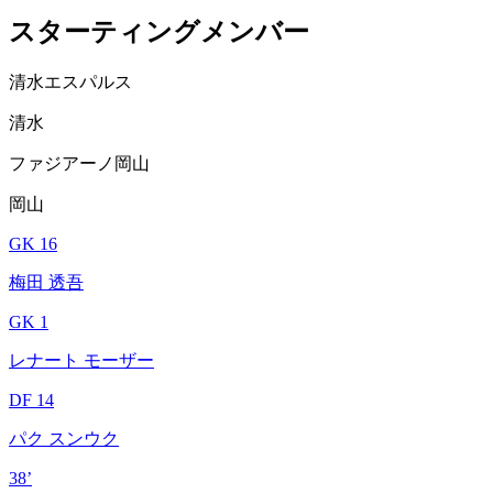
スターティングメンバー
清水エスパルス
清水
ファジアーノ岡山
岡山
GK 16
梅田 透吾
GK 1
レナート モーザー
DF 14
パク スンウク
38’