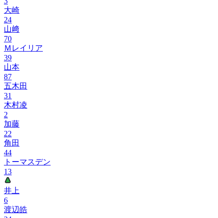
3
大崎
24
山﨑
70
Ｍレイリア
39
山本
87
五木田
31
木村凌
2
加藤
22
角田
44
トーマスデン
13
井上
6
渡辺皓