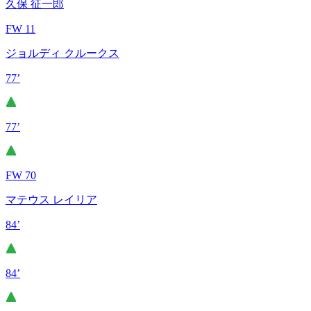
久保 征一郎
FW 11
ジョルディ クルークス
77’
77’
FW 70
マテウス レイリア
84’
84’