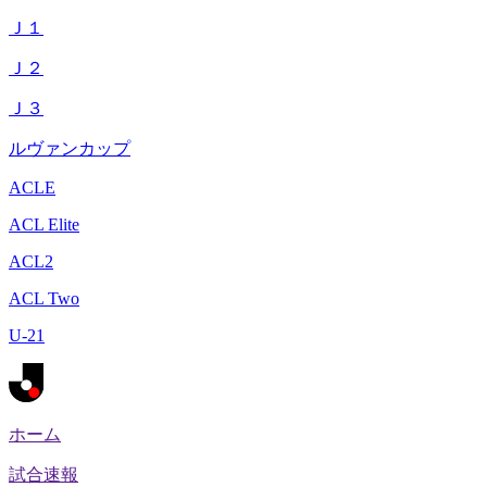
Ｊ１
Ｊ２
Ｊ３
ルヴァンカップ
ACLE
ACL Elite
ACL2
ACL Two
U-21
ホーム
試合速報