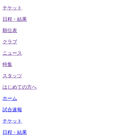
チケット
日程・結果
順位表
クラブ
ニュース
特集
スタッツ
はじめての方へ
ホーム
試合速報
チケット
日程・結果