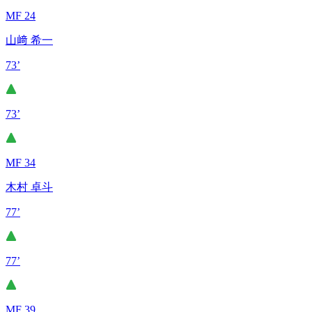
MF 24
山﨑 希一
73’
73’
MF 34
木村 卓斗
77’
77’
MF 39