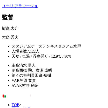
ユーリ アラウージョ
監督
樹森 大介
大島 秀夫
スタジアム
ケーズデンキスタジアム水戸
入場者数
7,122人
天候 / 気温 / 湿度
曇り / 12.9℃ / 80%
主審
清水 勇人
副審
西橋 勲、廣瀬 成昭
第４の審判員
田邉 裕樹
VAR
笠原 寛貴
AVAR
村井 良輔
TOP
>