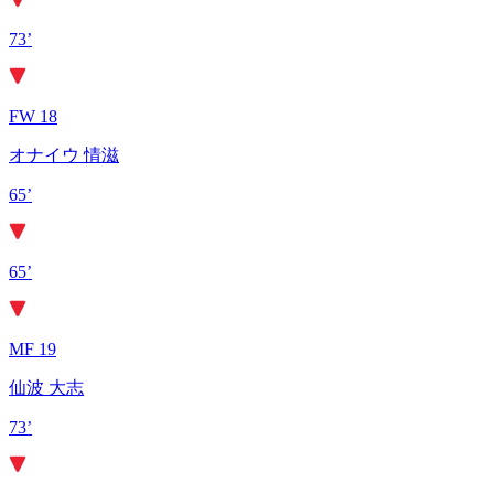
73’
FW 18
オナイウ 情滋
65’
65’
MF 19
仙波 大志
73’