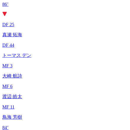
86’
DF 25
真瀬 拓海
DF 44
トーマス デン
MF 3
大崎 航詩
MF 6
渡辺 皓太
MF 11
鳥海 芳樹
84’