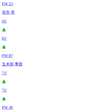
FW 23
宮市 亮
65’
65’
FW 87
五木田 季晋
73’
73’
FW 30