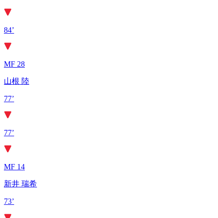
84’
MF 28
山根 陸
77’
77’
MF 14
新井 瑞希
73’