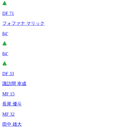
DF 71
フォファナ マリック
84’
84’
DF 33
諏訪間 幸成
MF 15
長尾 優斗
MF 32
田中 雄大