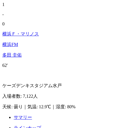
1
-
0
横浜Ｆ・マリノス
横浜FM
多田 圭佑
62'
ケーズデンキスタジアム水戸
入場者数
:
7,122人
天候
:
曇り
｜
気温
:
12.9℃
｜
湿度
:
80%
サマリー
ラインナップ