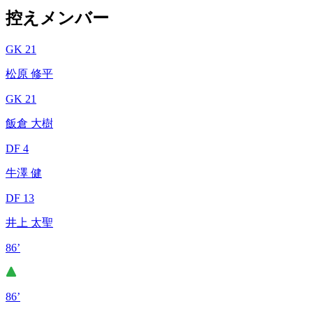
控えメンバー
GK 21
松原 修平
GK 21
飯倉 大樹
DF 4
牛澤 健
DF 13
井上 太聖
86’
86’