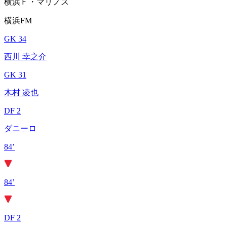
横浜Ｆ・マリノス
横浜FM
GK 34
西川 幸之介
GK 31
木村 凌也
DF 2
ダニーロ
84’
84’
DF 2