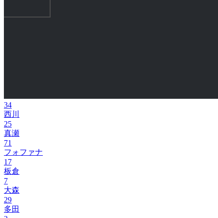
34
西川
25
真瀬
71
フォファナ
17
板倉
7
大森
29
多田