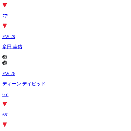
77’
FW 29
多田 圭佑
FW 26
ディーン デイビッド
65’
65’