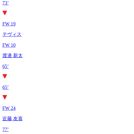
73’
FW 19
テヴィス
FW 10
渡邉 新太
65’
65’
FW 24
近藤 友喜
77’