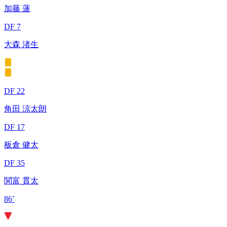
加藤 蓮
DF 7
大森 渚生
DF 22
角田 涼太朗
DF 17
板倉 健太
DF 35
関富 貫太
86’