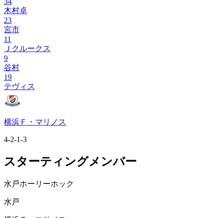
34
木村卓
23
宮市
11
Ｊクルークス
9
谷村
19
テヴィス
横浜Ｆ・マリノス
4-2-1-3
スターティングメンバー
水戸ホーリーホック
水戸